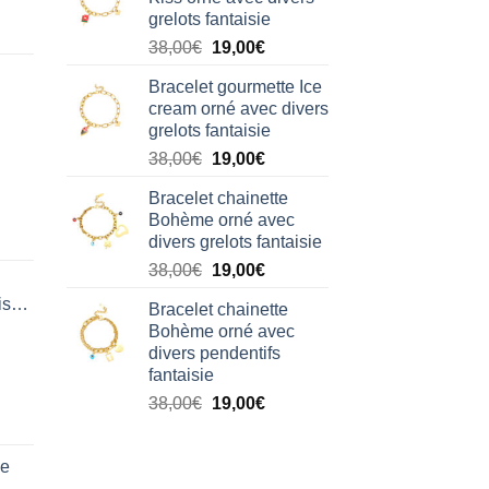
était :
est :
grelots fantaisie
38,00€.
19,00€.
Le
Le
38,00
€
19,00
€
prix
prix
Bracelet gourmette Ice
initial
actuel
cream orné avec divers
était :
est :
grelots fantaisie
38,00€.
19,00€.
Le
Le
38,00
€
19,00
€
prix
prix
Bracelet chainette
initial
actuel
Bohème orné avec
était :
est :
divers grelots fantaisie
38,00€.
19,00€.
Le
Le
38,00
€
19,00
€
prix
prix
isation
Bracelet chainette
initial
actuel
Bohème orné avec
était :
est :
divers pendentifs
38,00€.
19,00€.
fantaisie
Le
Le
38,00
€
19,00
€
prix
prix
initial
actuel
de
était :
est :