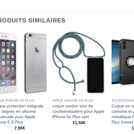
RODUITS SIMILAIRES
LE IPHONE 6S PLUS
APPLE IPHONE 6S PLUS
ue protection intégrale
coque cordon tour de
Coque en si
 degrés en silicone
cou/bandoulière pour Apple
carbone et
nslucide pour Apple
iPhone 6s Plus vert
métallique 
one 6 S Plus
Plus (noire)
11,50
€
7,90
€
1