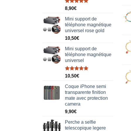
Note
5.00
8,90
€
sur 5
Mini support de
téléphone magnétique
universel rose gold
10,50
€
Mini support de
téléphone magnétique
universel
Note
5.00
10,50
€
sur 5
Coque iPhone semi
transparente finition
mate avec protection
camera
9,90
€
Perche a selfie
telescopique legere