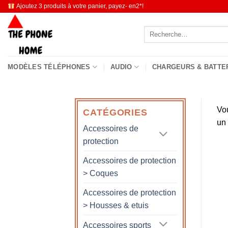
Passer
Ajoutez 3 produits à votre panier, payez- en2*!
au
Recherche
contenu
pour :
MODÈLES TÉLÉPHONES
AUDIO
CHARGEURS & BATTE
Vo
CATÉGORIES
un
Accessoires de
protection
Accessoires de protection
> Coques
Accessoires de protection
> Housses & etuis
Accessoires sports