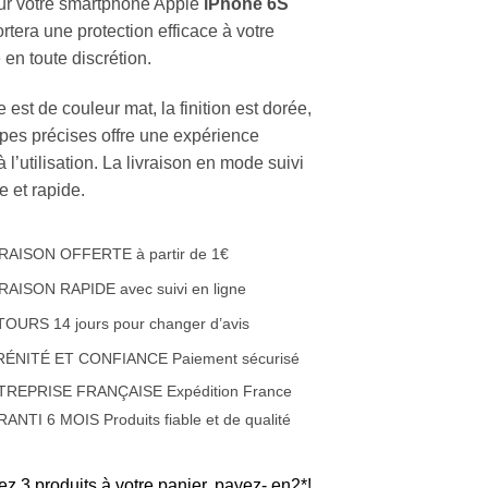
r votre smartphone Apple
iPhone 6S
tera une protection efficace à votre
en toute discrétion.
 est de couleur mat, la finition est dorée,
pes précises offre une expérience
 l’utilisation. La livraison en mode suivi
te et rapide.
RAISON OFFERTE à partir de 1€
RAISON RAPIDE avec suivi en ligne
OURS 14 jours pour changer d’avis
RÉNITÉ ET CONFIANCE Paiement sécurisé
TREPRISE FRANÇAISE Expédition France
ANTI 6 MOIS Produits fiable et de qualité
ez 3 produits à votre panier, payez- en2*!