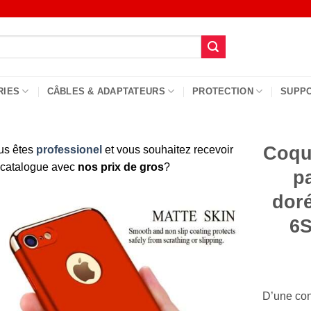
RIES
CÂBLES & ADAPTATEURS
PROTECTION
SUPP
Coque
us êtes
professionel
et vous souhaitez recevoir
 catalogue avec
nos prix de gros
?
p
dor
6S
D’une con