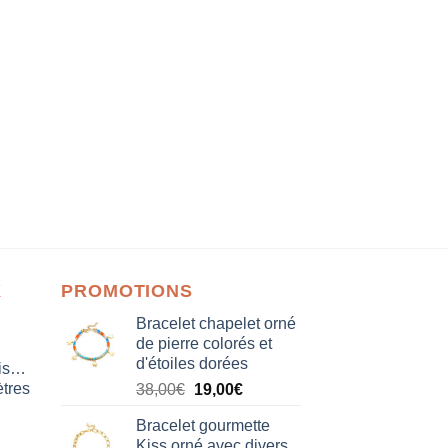
X
PROMOTIONS
Bracelet chapelet orné
de pierre colorés et
d'étoiles dorées
isation
tres
Le
Le
38,00
€
19,00
€
prix
prix
Bracelet gourmette
initial
actuel
Kiss orné avec divers