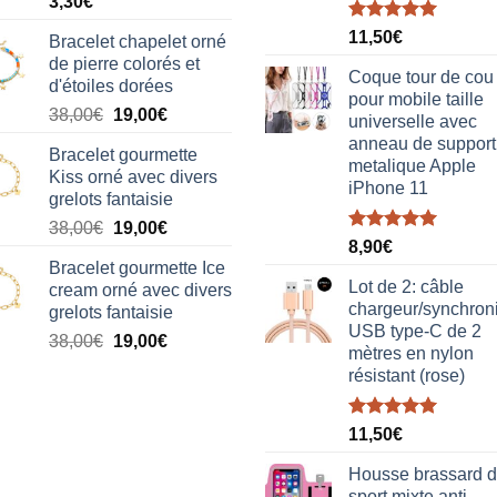
3,30
€
Note
5.00
11,50
€
Bracelet chapelet orné
sur 5
de pierre colorés et
Coque tour de cou
d'étoiles dorées
pour mobile taille
Le
Le
38,00
€
19,00
€
universelle avec
prix
prix
anneau de support
Bracelet gourmette
initial
actuel
metalique Apple
Kiss orné avec divers
était :
est :
iPhone 11
grelots fantaisie
38,00€.
19,00€.
Le
Le
38,00
€
19,00
€
Note
5.00
8,90
€
prix
prix
sur 5
Bracelet gourmette Ice
initial
actuel
Lot de 2: câble
cream orné avec divers
était :
est :
chargeur/synchron
grelots fantaisie
38,00€.
19,00€.
USB type-C de 2
Le
Le
38,00
€
19,00
€
mètres en nylon
prix
prix
résistant (rose)
initial
actuel
était :
est :
Note
5.00
38,00€.
19,00€.
11,50
€
sur 5
Housse brassard 
sport mixte anti