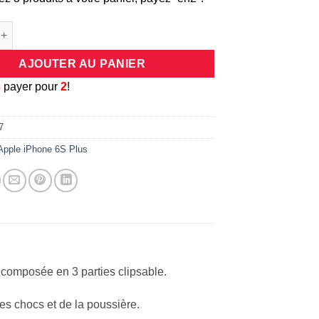
e Coque antichocs rigide en 3 parties avec contours dorées pour
AJOUTER AU PANIER
3
payer pour
2
!
7
Apple iPhone 6S Plus
composée en 3 parties clipsable.
des chocs et de la poussière.