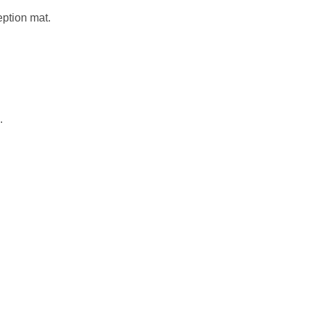
eption mat.
.