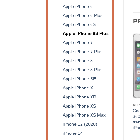
Apple iPhone 6
Apple iPhone 6 Plus
P
Apple iPhone 6S
Apple iPhone 6S Plus
Apple iPhone 7
Apple iPhone 7 Plus
Apple iPhone 8
Apple iPhone 8 Plus
Apple iPhone SE
Apple iPhone X
Apple iPhone XR
S DE PROTECTION
ACCESSOIRES DE PROTECTION
APPLE IPHONE 6S PLUS
APP
Apple iPhone XS
rt
Coque en silicone et renfort
Coque luxueuse ornée d’un
Coq
Apple iPhone XS Max
carbone et anneau
anneau de support pour
360
S
métallique Apple iPhone 6S
Apple iPhone 6S Plus (
tra
iPhone 12 (2020)
Plus (argent)
rouge )
iPh
iPhone 14
11,50
€
8,50
€