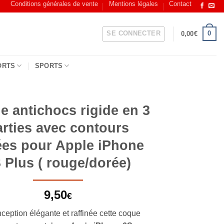
Conditions générales de vente
Mentions légales
Contact
SE CONNECTER
0
0,00
€
ORTS
SPORTS
 antichocs rigide en 3
arties avec contours
ées pour Apple iPhone
 Plus ( rouge/dorée)
9,50
€
ception élégante et raffinée cette coque