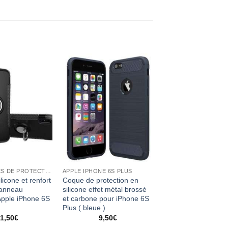
ACCESSOIRES DE PROTECTION
APPLE IPHONE 6S PLUS
licone et renfort
Coque de protection en
 anneau
silicone effet métal brossé
Apple iPhone 6S
et carbone pour iPhone 6S
Plus ( bleue )
1,50
€
9,50
€