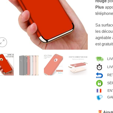
rouge
pou
Plus
appor
téléphone 
Sa surface
les décou
agréable à
est gratui
LIV
LIV
RET
SÉ
EN
GAR
Ajout