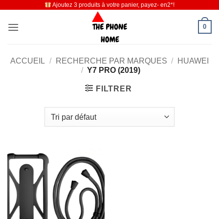
Ajoutez 3 produits à votre panier, payez- en2*!
Passer
au
0
contenu
ACCUEIL
/
RECHERCHE PAR MARQUES
/
HUAWEI
/
Y7 PRO (2019)
FILTRER