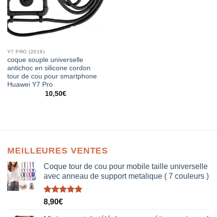
Y7 PRO (2019)
coque souple universelle
antichoc en silicone cordon
tour de cou pour smartphone
Huawei Y7 Pro
10,50
€
MEILLEURES VENTES
Coque tour de cou pour mobile taille universelle
avec anneau de support metalique ( 7 couleurs )
Note
5.00
8,90
€
sur 5