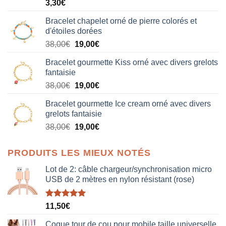
3,30
€
Bracelet chapelet orné de pierre colorés et
d'étoiles dorées
Le
Le
38,00
€
19,00
€
prix
prix
Bracelet gourmette Kiss orné avec divers grelots
initial
actuel
fantaisie
était :
est :
Le
Le
38,00
€
19,00
€
38,00€.
19,00€.
prix
prix
Bracelet gourmette Ice cream orné avec divers
initial
actuel
grelots fantaisie
était :
est :
Le
Le
38,00
€
19,00
€
38,00€.
19,00€.
prix
prix
initial
actuel
PRODUITS LES MIEUX NOTÉS
était :
est :
38,00€.
19,00€.
Lot de 2: câble chargeur/synchronisation micro
USB de 2 mètres en nylon résistant (rose)
Note
5.00
11,50
€
sur 5
Coque tour de cou pour mobile taille universelle