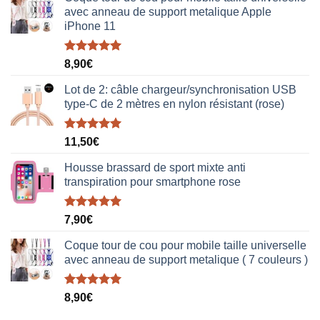
avec anneau de support metalique Apple
iPhone 11
Note
5.00
8,90
€
sur 5
Lot de 2: câble chargeur/synchronisation USB
type-C de 2 mètres en nylon résistant (rose)
Note
5.00
11,50
€
sur 5
Housse brassard de sport mixte anti
transpiration pour smartphone rose
Note
5.00
7,90
€
sur 5
Coque tour de cou pour mobile taille universelle
avec anneau de support metalique ( 7 couleurs )
Note
5.00
8,90
€
sur 5