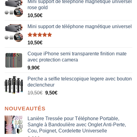
Mini support de téléphone magnétique universel
rose gold
10,50
€
Mini support de téléphone magnétique universel
Note
5.00
10,50
€
sur 5
Coque iPhone semi transparente finition mate
avec protection camera
9,90
€
Perche a selfie telescopique legere avec bouton
declencheur
19,50
€
9,50
€
NOUVEAUTÉS
Lanière Tressée pour Téléphone Portable,
Sangle à Bandoulière avec Onglet Anti-Perte,
Cou, Poignet, Cordelette Universelle