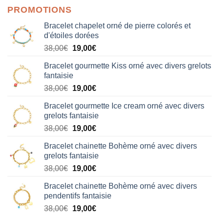
PROMOTIONS
Bracelet chapelet orné de pierre colorés et
d'étoiles dorées
Le
Le
38,00
€
19,00
€
prix
prix
Bracelet gourmette Kiss orné avec divers grelots
initial
actuel
fantaisie
était :
est :
Le
Le
38,00
€
19,00
€
38,00€.
19,00€.
prix
prix
Bracelet gourmette Ice cream orné avec divers
initial
actuel
grelots fantaisie
était :
est :
Le
Le
38,00
€
19,00
€
38,00€.
19,00€.
prix
prix
Bracelet chainette Bohème orné avec divers
initial
actuel
grelots fantaisie
était :
est :
Le
Le
38,00
€
19,00
€
38,00€.
19,00€.
prix
prix
Bracelet chainette Bohème orné avec divers
initial
actuel
pendentifs fantaisie
était :
est :
Le
Le
38,00
€
19,00
€
38,00€.
19,00€.
prix
prix