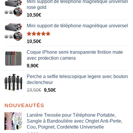
Mini support de téléphone magnétique universel
rose gold
10,50
€
Mini support de téléphone magnétique universel
Note
5.00
10,50
€
sur 5
Coque iPhone semi transparente finition mate
avec protection camera
9,90
€
Perche a selfie telescopique legere avec bouton
declencheur
19,50
€
9,50
€
NOUVEAUTÉS
Lanière Tressée pour Téléphone Portable,
Sangle à Bandoulière avec Onglet Anti-Perte,
Cou, Poignet, Cordelette Universelle