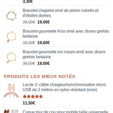
3,30
€
Bracelet chapelet orné de pierre colorés et
d'étoiles dorées
Le
Le
38,00
€
19,00
€
prix
prix
Bracelet gourmette Kiss orné avec divers grelots
initial
actuel
fantaisie
était :
est :
Le
Le
38,00
€
19,00
€
38,00€.
19,00€.
prix
prix
Bracelet gourmette Ice cream orné avec divers
initial
actuel
grelots fantaisie
était :
est :
Le
Le
38,00
€
19,00
€
38,00€.
19,00€.
prix
prix
initial
actuel
PRODUITS LES MIEUX NOTÉS
était :
est :
38,00€.
19,00€.
Lot de 2: câble chargeur/synchronisation micro
USB de 2 mètres en nylon résistant (rose)
Note
5.00
11,50
€
sur 5
Coque tour de cou pour mobile taille universelle