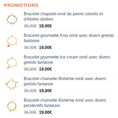
PROMOTIONS
Bracelet chapelet orné de pierre colorés et
d'étoiles dorées
Le
Le
38,00
€
19,00
€
prix
prix
Bracelet gourmette Kiss orné avec divers grelots
initial
actuel
fantaisie
était :
est :
Le
Le
38,00
€
19,00
€
38,00€.
19,00€.
prix
prix
Bracelet gourmette Ice cream orné avec divers
initial
actuel
grelots fantaisie
était :
est :
Le
Le
38,00
€
19,00
€
38,00€.
19,00€.
prix
prix
Bracelet chainette Bohème orné avec divers
initial
actuel
grelots fantaisie
était :
est :
Le
Le
38,00
€
19,00
€
38,00€.
19,00€.
prix
prix
Bracelet chainette Bohème orné avec divers
initial
actuel
pendentifs fantaisie
était :
est :
Le
Le
38,00
€
19,00
€
38,00€.
19,00€.
prix
prix