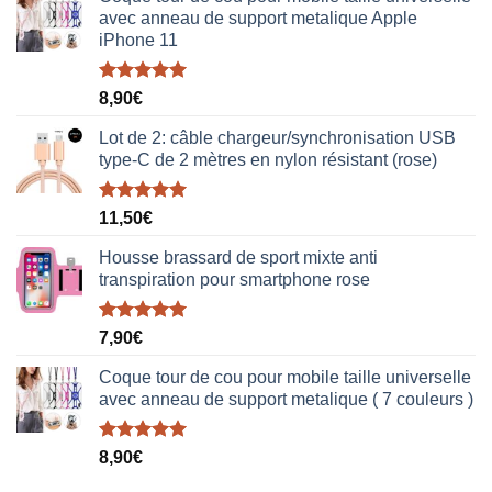
avec anneau de support metalique Apple
iPhone 11
Note
5.00
8,90
€
sur 5
Lot de 2: câble chargeur/synchronisation USB
type-C de 2 mètres en nylon résistant (rose)
Note
5.00
11,50
€
sur 5
Housse brassard de sport mixte anti
transpiration pour smartphone rose
Note
5.00
7,90
€
sur 5
Coque tour de cou pour mobile taille universelle
avec anneau de support metalique ( 7 couleurs )
Note
5.00
8,90
€
sur 5