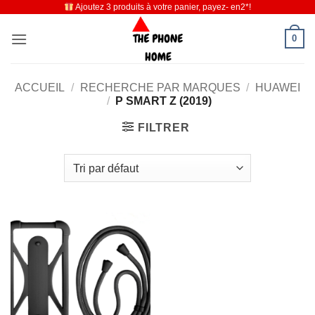
Ajoutez 3 produits à votre panier, payez- en2*!
Passer
au
0
contenu
ACCUEIL
/
RECHERCHE PAR MARQUES
/
HUAWEI
/
P SMART Z (2019)
FILTRER