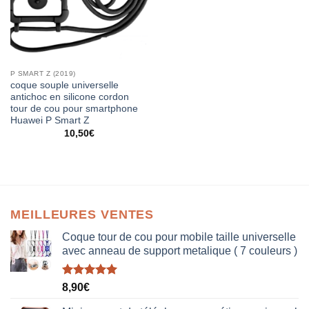
P SMART Z (2019)
coque souple universelle
antichoc en silicone cordon
tour de cou pour smartphone
Huawei P Smart Z
10,50
€
MEILLEURES VENTES
Coque tour de cou pour mobile taille universelle
avec anneau de support metalique ( 7 couleurs )
Note
5.00
8,90
€
sur 5