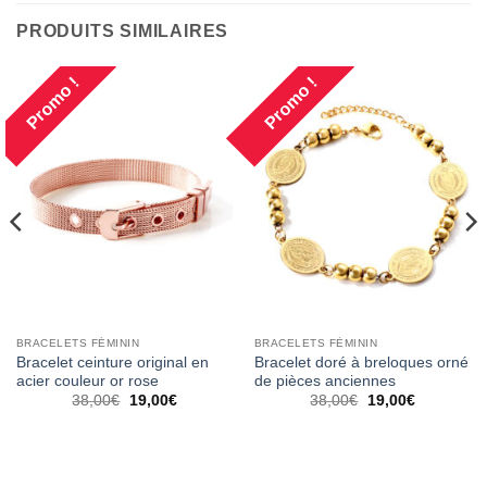
PRODUITS SIMILAIRES
Promo !
Promo !
BRACELETS FÉMININ
BRACELETS FÉMININ
Bracelet ceinture original en
Bracelet doré à breloques orné
acier couleur or rose
de pièces anciennes
Le
Le
Le
Le
38,00
€
19,00
€
38,00
€
19,00
€
prix
prix
prix
prix
initial
actuel
initial
actuel
était :
est :
était :
est :
38,00€.
19,00€.
38,00€.
19,00€.