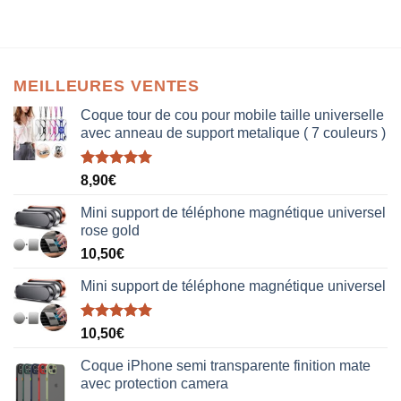
MEILLEURES VENTES
Coque tour de cou pour mobile taille universelle
avec anneau de support metalique ( 7 couleurs )
Note
5.00
8,90
€
sur 5
Mini support de téléphone magnétique universel
rose gold
10,50
€
Mini support de téléphone magnétique universel
Note
5.00
10,50
€
sur 5
Coque iPhone semi transparente finition mate
avec protection camera