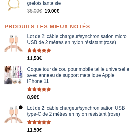
grelots fantaisie
était :
est :
Le
Le
38,00
€
19,00
€
38,00€.
19,00€.
prix
prix
initial
actuel
PRODUITS LES MIEUX NOTÉS
était :
est :
38,00€.
19,00€.
Lot de 2: câble chargeur/synchronisation micro
USB de 2 mètres en nylon résistant (rose)
Note
5.00
11,50
€
sur 5
Coque tour de cou pour mobile taille universelle
avec anneau de support metalique Apple
iPhone 11
Note
5.00
8,90
€
sur 5
Lot de 2: câble chargeur/synchronisation USB
type-C de 2 mètres en nylon résistant (rose)
Note
5.00
11,50
€
sur 5