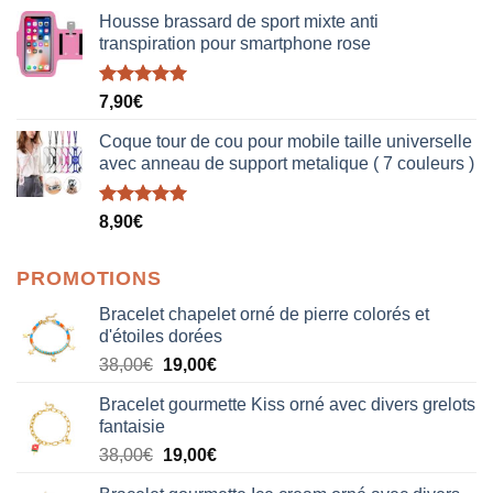
Housse brassard de sport mixte anti
transpiration pour smartphone rose
Note
5.00
7,90
€
sur 5
Coque tour de cou pour mobile taille universelle
avec anneau de support metalique ( 7 couleurs )
Note
5.00
8,90
€
sur 5
PROMOTIONS
Bracelet chapelet orné de pierre colorés et
d'étoiles dorées
Le
Le
38,00
€
19,00
€
prix
prix
Bracelet gourmette Kiss orné avec divers grelots
initial
actuel
fantaisie
était :
est :
Le
Le
38,00
€
19,00
€
38,00€.
19,00€.
prix
prix