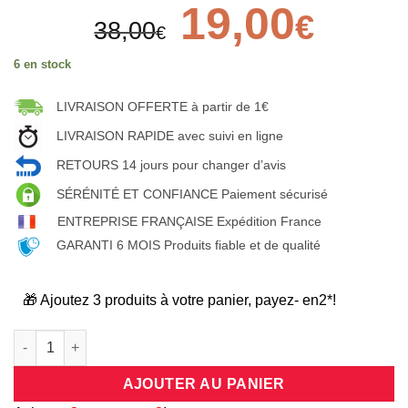
Le
19,00
Le
€
38,00
prix
prix
€
initial
actuel
6 en stock
était :
est :
38,00€.
19,00€.
LIVRAISON OFFERTE à partir de 1€
LIVRAISON RAPIDE avec suivi en ligne
RETOURS 14 jours pour changer d’avis
SÉRÉNITÉ ET CONFIANCE Paiement sécurisé
ENTREPRISE FRANÇAISE Expédition France
GARANTI 6 MOIS Produits fiable et de qualité
🎁 Ajoutez 3 produits à votre panier, payez- en2*!
quantité de Bracelet gourmette Ice cream orné avec divers grelo
AJOUTER AU PANIER