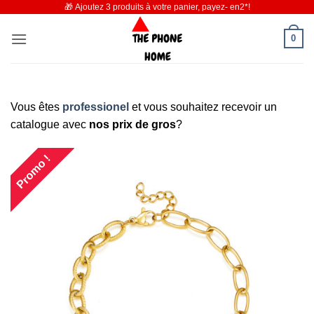
🎁 Ajoutez 3 produits à votre panier, payez- en2*!
Passer
au
0
contenu
Vous êtes
professionel
et vous souhaitez recevoir un
catalogue avec
nos prix de gros
?
Promo !