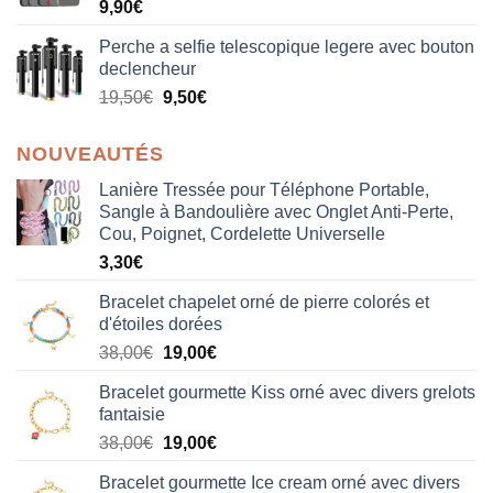
9,90
€
Perche a selfie telescopique legere avec bouton
declencheur
19,50
€
9,50
€
NOUVEAUTÉS
Lanière Tressée pour Téléphone Portable,
Sangle à Bandoulière avec Onglet Anti-Perte,
Cou, Poignet, Cordelette Universelle
3,30
€
Bracelet chapelet orné de pierre colorés et
d'étoiles dorées
Le
Le
38,00
€
19,00
€
prix
prix
Bracelet gourmette Kiss orné avec divers grelots
initial
actuel
fantaisie
était :
est :
Le
Le
38,00
€
19,00
€
38,00€.
19,00€.
prix
prix
Bracelet gourmette Ice cream orné avec divers
initial
actuel