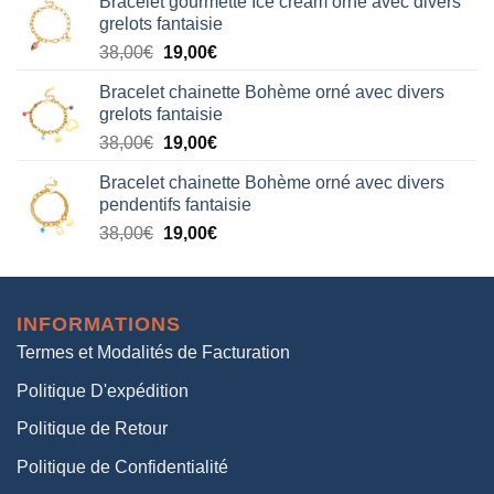
Bracelet gourmette Ice cream orné avec divers
initial
actuel
grelots fantaisie
était :
est :
Le
Le
38,00
€
19,00
€
38,00€.
19,00€.
prix
prix
Bracelet chainette Bohème orné avec divers
initial
actuel
grelots fantaisie
était :
est :
Le
Le
38,00
€
19,00
€
38,00€.
19,00€.
prix
prix
Bracelet chainette Bohème orné avec divers
initial
actuel
pendentifs fantaisie
était :
est :
Le
Le
38,00
€
19,00
€
38,00€.
19,00€.
prix
prix
initial
actuel
était :
est :
INFORMATIONS
38,00€.
19,00€.
Termes et Modalités de Facturation
Politique D'expédition
Politique de Retour
Politique de Confidentialité