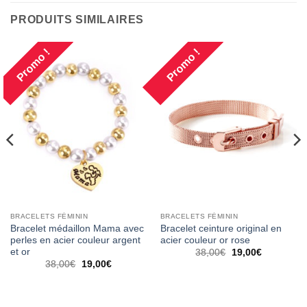
PRODUITS SIMILAIRES
Promo !
Promo !
BRACELETS FÉMININ
BRACELETS FÉMININ
Bracelet médaillon Mama avec
Bracelet ceinture original en
perles en acier couleur argent
acier couleur or rose
et or
Le
Le
38,00
€
19,00
€
prix
prix
Le
Le
38,00
€
19,00
€
initial
actuel
prix
prix
était :
est :
initial
actuel
38,00€.
19,00€.
était :
est :
38,00€.
19,00€.