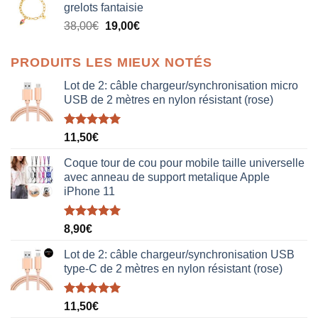
grelots fantaisie
était :
est :
Le
Le
38,00
€
19,00
€
38,00€.
19,00€.
prix
prix
initial
actuel
PRODUITS LES MIEUX NOTÉS
était :
est :
38,00€.
19,00€.
Lot de 2: câble chargeur/synchronisation micro
USB de 2 mètres en nylon résistant (rose)
Note
5.00
11,50
€
sur 5
Coque tour de cou pour mobile taille universelle
avec anneau de support metalique Apple
iPhone 11
Note
5.00
8,90
€
sur 5
Lot de 2: câble chargeur/synchronisation USB
type-C de 2 mètres en nylon résistant (rose)
Note
5.00
11,50
€
sur 5