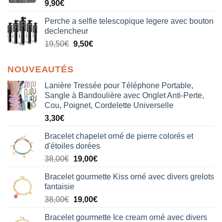
9,90
€
Perche a selfie telescopique legere avec bouton
declencheur
19,50
€
9,50
€
NOUVEAUTÉS
Lanière Tressée pour Téléphone Portable,
Sangle à Bandoulière avec Onglet Anti-Perte,
Cou, Poignet, Cordelette Universelle
3,30
€
Bracelet chapelet orné de pierre colorés et
d'étoiles dorées
Le
Le
38,00
€
19,00
€
prix
prix
Bracelet gourmette Kiss orné avec divers grelots
initial
actuel
fantaisie
était :
est :
Le
Le
38,00
€
19,00
€
38,00€.
19,00€.
prix
prix
Bracelet gourmette Ice cream orné avec divers
initial
actuel