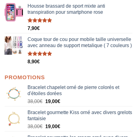
Housse brassard de sport mixte anti
transpiration pour smartphone rose
Note
5.00
7,90
€
sur 5
Coque tour de cou pour mobile taille universelle
avec anneau de support metalique ( 7 couleurs )
Note
5.00
8,90
€
sur 5
PROMOTIONS
Bracelet chapelet orné de pierre colorés et
d'étoiles dorées
Le
Le
38,00
€
19,00
€
prix
prix
Bracelet gourmette Kiss orné avec divers grelots
initial
actuel
fantaisie
était :
est :
Le
Le
38,00
€
19,00
€
38,00€.
19,00€.
prix
prix