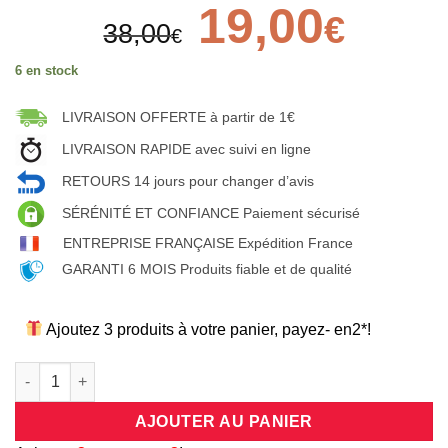
Le
19,00
Le
€
38,00
prix
prix
€
initial
actuel
6 en stock
était :
est :
38,00€.
19,00€.
LIVRAISON OFFERTE à partir de 1€
LIVRAISON RAPIDE avec suivi en ligne
RETOURS 14 jours pour changer d’avis
SÉRÉNITÉ ET CONFIANCE Paiement sécurisé
ENTREPRISE FRANÇAISE Expédition France
GARANTI 6 MOIS Produits fiable et de qualité
Ajoutez 3 produits à votre panier, payez- en2*!
quantité de Bracelet chainette Bohème orné avec divers grelots
AJOUTER AU PANIER