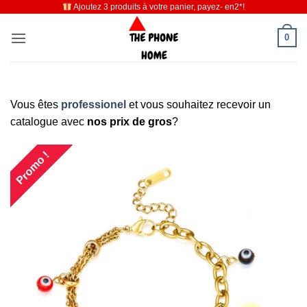
Ajoutez 3 produits à votre panier, payez- en2*!
Passer
au
0
contenu
Vous êtes
professionel
et vous souhaitez recevoir un
catalogue avec
nos prix de gros
?
Promo !