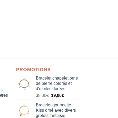
X
PROMOTIONS
Bracelet chapelet orné
de pierre colorés et
d'étoiles dorées
isation
tres
Le
Le
38,00
€
19,00
€
prix
prix
Bracelet gourmette
initial
actuel
Kiss orné avec divers
était :
est :
grelots fantaisie
38,00€.
19,00€.