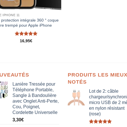
E IPHONE 11
 protection intégrale 360 ° coque
rre trempé pour Apple iPhone
Note
5
sur
16,95
€
5
UVEAUTÉS
PRODUITS LES MIEU
NOTÉS
Lanière Tressée pour
Téléphone Portable,
Lot de 2: câble
Sangle à Bandoulière
chargeur/synchron
avec Onglet Anti-Perte,
micro USB de 2 mè
Cou, Poignet,
en nylon résistant
Cordelette Universelle
(rose)
3,30
€