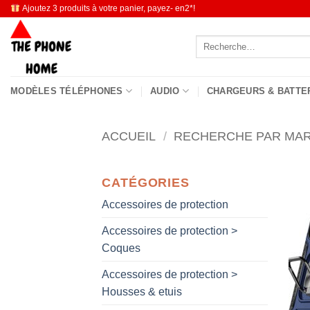
Passer
Ajoutez 3 produits à votre panier, payez- en2*!
au
Recherche
contenu
pour :
MODÈLES TÉLÉPHONES
AUDIO
CHARGEURS & BATTE
ACCUEIL
/
RECHERCHE PAR MA
CATÉGORIES
Accessoires de protection
Accessoires de protection >
Coques
Accessoires de protection >
Housses & etuis