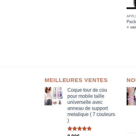
APPL
Pack
+ ve
MEILLEURES VENTES
NO
Coque tour de cou
pour mobile taille
universelle avec
anneau de support
metalique ( 7 couleurs
)
Note
5.00