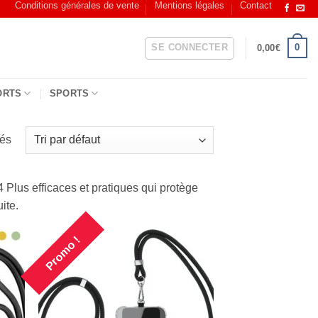
Conditions générales de vente
Mentions légales
Contact
SE CONNECTER
0
0,00
€
ORTS
SPORTS
hés
 Plus efficaces et pratiques qui protège
ite.
Promo !