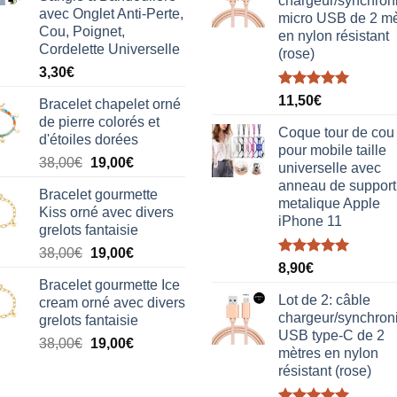
chargeur/synchron
avec Onglet Anti-Perte,
micro USB de 2 mè
Cou, Poignet,
en nylon résistant
Cordelette Universelle
(rose)
3,30
€
Note
5.00
11,50
€
Bracelet chapelet orné
sur 5
de pierre colorés et
Coque tour de cou
d'étoiles dorées
pour mobile taille
Le
Le
38,00
€
19,00
€
universelle avec
prix
prix
anneau de support
Bracelet gourmette
initial
actuel
metalique Apple
Kiss orné avec divers
était :
est :
iPhone 11
grelots fantaisie
38,00€.
19,00€.
Le
Le
38,00
€
19,00
€
Note
5.00
8,90
€
prix
prix
sur 5
Bracelet gourmette Ice
initial
actuel
Lot de 2: câble
cream orné avec divers
était :
est :
chargeur/synchron
grelots fantaisie
38,00€.
19,00€.
USB type-C de 2
Le
Le
38,00
€
19,00
€
mètres en nylon
prix
prix
résistant (rose)
initial
actuel