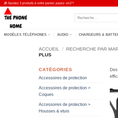
Passer
🎁 Ajoutez 3 produits à votre panier, payez- en2*!
au
Recherche
contenu
pour :
MODÈLES TÉLÉPHONES
AUDIO
CHARGEURS & BATTE
ACCUEIL
/
RECHERCHE PAR MA
PLUS
CATÉGORIES
Des 
effi
Accessoires de protection
Accessoires de protection >
Coques
Accessoires de protection >
Housses & etuis