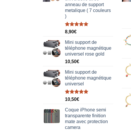
anneau de support
metalique ( 7 couleurs
)
Note
5.00
8,90
€
sur 5
Mini support de
téléphone magnétique
universel rose gold
10,50
€
Mini support de
téléphone magnétique
universel
Note
5.00
10,50
€
sur 5
Coque iPhone semi
transparente finition
mate avec protection
camera