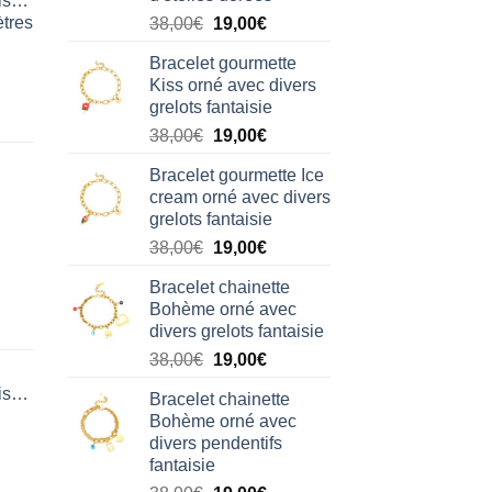
isation
tres
Le
Le
38,00
€
19,00
€
prix
prix
Bracelet gourmette
initial
actuel
Kiss orné avec divers
était :
est :
grelots fantaisie
38,00€.
19,00€.
Le
Le
38,00
€
19,00
€
prix
prix
Bracelet gourmette Ice
initial
actuel
cream orné avec divers
était :
est :
grelots fantaisie
38,00€.
19,00€.
Le
Le
38,00
€
19,00
€
prix
prix
Bracelet chainette
initial
actuel
Bohème orné avec
était :
est :
divers grelots fantaisie
38,00€.
19,00€.
Le
Le
38,00
€
19,00
€
prix
prix
isation
Bracelet chainette
initial
actuel
Bohème orné avec
était :
est :
divers pendentifs
38,00€.
19,00€.
fantaisie