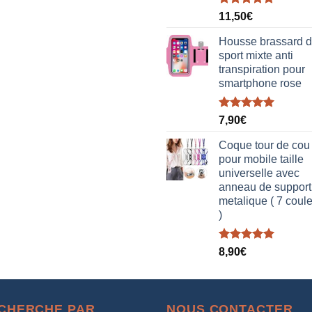
était :
est :
Note
5.00
38,00€.
19,00€.
11,50
€
sur 5
Housse brassard 
sport mixte anti
transpiration pour
smartphone rose
Note
5.00
7,90
€
sur 5
Coque tour de cou
pour mobile taille
universelle avec
anneau de support
metalique ( 7 coul
)
Note
5.00
8,90
€
sur 5
CHERCHE PAR
NOUS CONTACTER