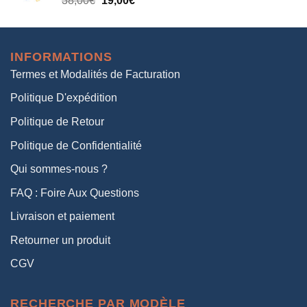
38,00
€
19,00
€
38,00€.
19,00€.
prix
prix
initial
actuel
était :
est :
INFORMATIONS
38,00€.
19,00€.
Termes et Modalités de Facturation
Politique D'expédition
Politique de Retour
Politique de Confidentialité
Qui sommes-nous ?
FAQ : Foire Aux Questions
Livraison et paiement
Retourner un produit
CGV
RECHERCHE PAR MODÈLE