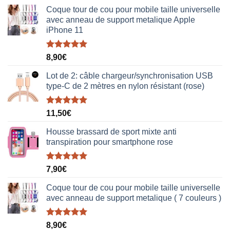
Coque tour de cou pour mobile taille universelle
avec anneau de support metalique Apple
iPhone 11
Note
5.00
8,90
€
sur 5
Lot de 2: câble chargeur/synchronisation USB
type-C de 2 mètres en nylon résistant (rose)
Note
5.00
11,50
€
sur 5
Housse brassard de sport mixte anti
transpiration pour smartphone rose
Note
5.00
7,90
€
sur 5
Coque tour de cou pour mobile taille universelle
avec anneau de support metalique ( 7 couleurs )
Note
5.00
8,90
€