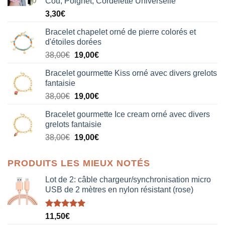
Cou, Poignet, Cordelette Universelle
3,30
€
Bracelet chapelet orné de pierre colorés et
d'étoiles dorées
Le
Le
38,00
€
19,00
€
prix
prix
Bracelet gourmette Kiss orné avec divers grelots
initial
actuel
fantaisie
était :
est :
Le
Le
38,00
€
19,00
€
38,00€.
19,00€.
prix
prix
Bracelet gourmette Ice cream orné avec divers
initial
actuel
grelots fantaisie
était :
est :
Le
Le
38,00
€
19,00
€
38,00€.
19,00€.
prix
prix
initial
actuel
PRODUITS LES MIEUX NOTÉS
était :
est :
38,00€.
19,00€.
Lot de 2: câble chargeur/synchronisation micro
USB de 2 mètres en nylon résistant (rose)
Note
5.00
11,50
€
sur 5