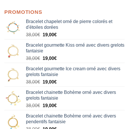
sur 5
PROMOTIONS
Bracelet chapelet orné de pierre colorés et
d'étoiles dorées
Le
Le
38,00
€
19,00
€
prix
prix
Bracelet gourmette Kiss orné avec divers grelots
initial
actuel
fantaisie
était :
est :
Le
Le
38,00
€
19,00
€
38,00€.
19,00€.
prix
prix
Bracelet gourmette Ice cream orné avec divers
initial
actuel
grelots fantaisie
était :
est :
Le
Le
38,00
€
19,00
€
38,00€.
19,00€.
prix
prix
Bracelet chainette Bohème orné avec divers
initial
actuel
grelots fantaisie
était :
est :
Le
Le
38,00
€
19,00
€
38,00€.
19,00€.
prix
prix
Bracelet chainette Bohème orné avec divers
initial
actuel
pendentifs fantaisie
était :
est :
Le
Le