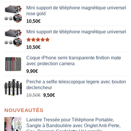
sur 5
Mini support de téléphone magnétique universel
rose gold
10,50
€
Mini support de téléphone magnétique universel
Note
5.00
10,50
€
sur 5
Coque iPhone semi transparente finition mate
avec protection camera
9,90
€
Perche a selfie telescopique legere avec bouton
declencheur
19,50
€
9,50
€
NOUVEAUTÉS
Lanière Tressée pour Téléphone Portable,
Sangle à Bandoulière avec Onglet Anti-Perte,