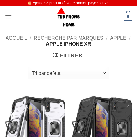
Ajoutez 3 produits à votre panier, payez- en2*!
Passer
au
0
contenu
ACCUEIL
/
RECHERCHE PAR MARQUES
/
APPLE
/
APPLE IPHONE XR
FILTRER