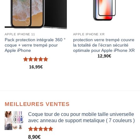
APPLE IPHONE 11
APPLE IPHONE XR
Pack protection intégrale 360 °
protection verre trempé couvre
coque + verre trempé pour
la totalité de l’écran sécurité
Apple iPhone
optimale pour Apple iPhone XR
12,90
€
Note
5
sur
16,95
€
5
MEILLEURES VENTES
Coque tour de cou pour mobile taille universelle
avec anneau de support metalique ( 7 couleurs )
Note
5.00
8,90
€