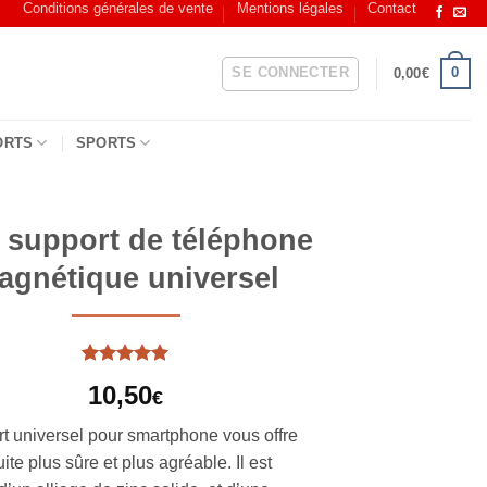
Conditions générales de vente
Mentions légales
Contact
SE CONNECTER
0
0,00
€
ORTS
SPORTS
 support de téléphone
agnétique universel
Noté
1
5
sur
10,50
5 basé sur
€
notation
client
t universel pour smartphone vous offre
te plus sûre et plus agréable. Il est