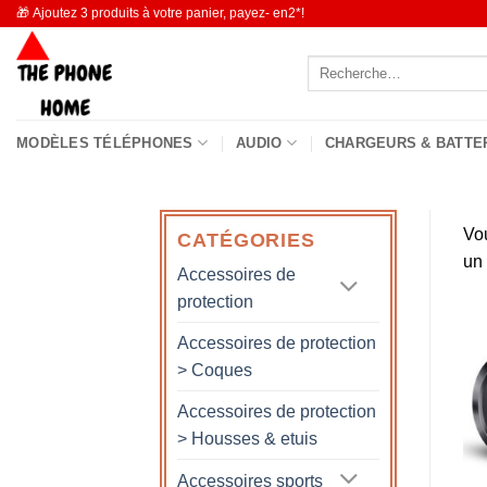
Passer
🎁 Ajoutez 3 produits à votre panier, payez- en2*!
au
Recherche
contenu
pour :
MODÈLES TÉLÉPHONES
AUDIO
CHARGEURS & BATTE
Vo
CATÉGORIES
un
Accessoires de
protection
Accessoires de protection
> Coques
Accessoires de protection
> Housses & etuis
Accessoires sports