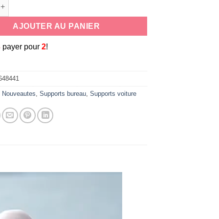
de Mini support de téléphone magnétique universel
AJOUTER AU PANIER
3
payer pour
2
!
648441
:
Nouveautes
,
Supports bureau
,
Supports voiture