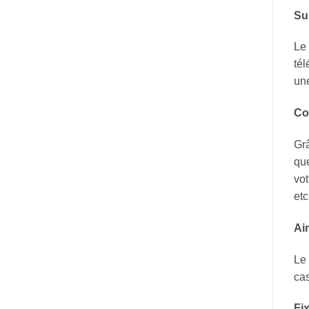
Su
Le 
tél
une
Co
Grâ
que
vot
etc
Ai
Le 
cas
Fi