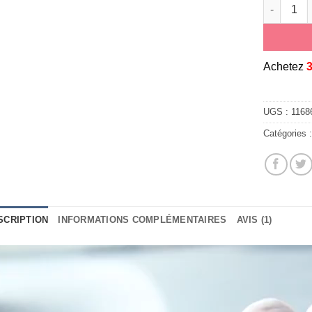
quantité 
A
chetez
UGS :
1168
Catégories 
SCRIPTION
INFORMATIONS COMPLÉMENTAIRES
AVIS (1)
teur
éo