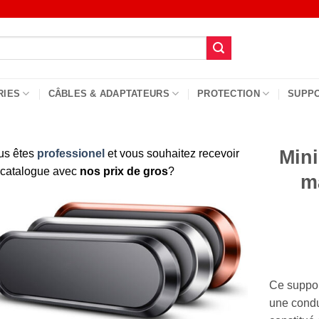
RIES
CÂBLES & ADAPTATEURS
PROTECTION
SUPP
Mini
us êtes
professionel
et vous souhaitez recevoir
 catalogue avec
nos prix de gros
?
m
Ce suppor
une condui