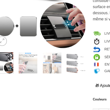
constitué 
surface e
dessous. I
même si v
LIV
LIV
RET
SÉ
EN
GAR
🎁 Ajout
Couleurs