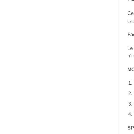
Ce 
cao
Fac
Le 
n’i
MO
SP