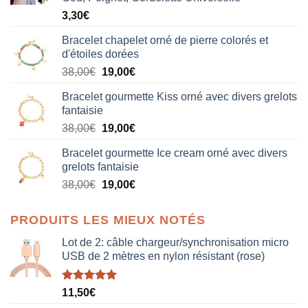
3,30
€
Bracelet chapelet orné de pierre colorés et
d'étoiles dorées
Le
Le
38,00
€
19,00
€
prix
prix
Bracelet gourmette Kiss orné avec divers grelots
initial
actuel
fantaisie
était :
est :
Le
Le
38,00
€
19,00
€
38,00€.
19,00€.
prix
prix
Bracelet gourmette Ice cream orné avec divers
initial
actuel
grelots fantaisie
était :
est :
Le
Le
38,00
€
19,00
€
38,00€.
19,00€.
prix
prix
initial
actuel
PRODUITS LES MIEUX NOTÉS
était :
est :
38,00€.
19,00€.
Lot de 2: câble chargeur/synchronisation micro
USB de 2 mètres en nylon résistant (rose)
Note
5.00
11,50
€
sur 5