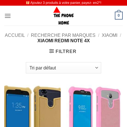
Ajoutez 3 produits à votre panier, payez- en2*!
Passer
au
0
contenu
ACCUEIL
/
RECHERCHE PAR MARQUES
/
XIAOMI
/
XIAOMI REDMI NOTE 4X
FILTRER