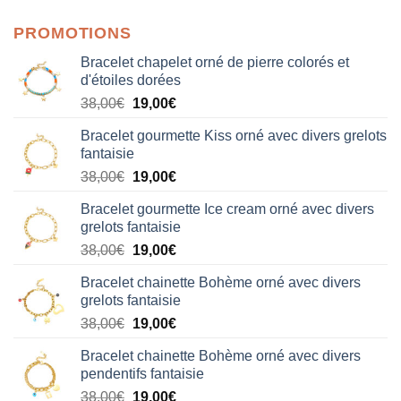
PROMOTIONS
Bracelet chapelet orné de pierre colorés et
d'étoiles dorées
Le
Le
38,00
€
19,00
€
prix
prix
Bracelet gourmette Kiss orné avec divers grelots
initial
actuel
fantaisie
était :
est :
Le
Le
38,00
€
19,00
€
38,00€.
19,00€.
prix
prix
Bracelet gourmette Ice cream orné avec divers
initial
actuel
grelots fantaisie
était :
est :
Le
Le
38,00
€
19,00
€
38,00€.
19,00€.
prix
prix
Bracelet chainette Bohème orné avec divers
initial
actuel
grelots fantaisie
était :
est :
Le
Le
38,00
€
19,00
€
38,00€.
19,00€.
prix
prix
Bracelet chainette Bohème orné avec divers
initial
actuel
pendentifs fantaisie
était :
est :
Le
Le
38,00
€
19,00
€
38,00€.
19,00€.