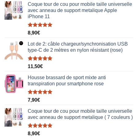
Coque tour de cou pour mobile taille universelle
avec anneau de support metalique Apple
iPhone 11
Note
5.00
8,90
€
sur 5
Lot de 2: câble chargeur/synchronisation USB
type-C de 2 mètres en nylon résistant (rose)
Note
5.00
11,50
€
sur 5
Housse brassard de sport mixte anti
transpiration pour smartphone rose
Note
5.00
7,90
€
sur 5
Coque tour de cou pour mobile taille universelle
avec anneau de support metalique ( 7 couleurs )
Note
5.00
8,90
€
sur 5