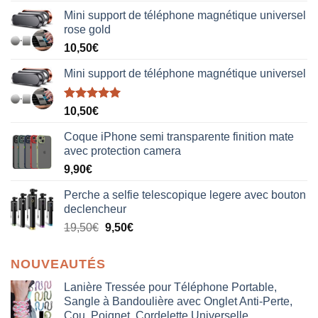
Mini support de téléphone magnétique universel
rose gold
10,50
€
Mini support de téléphone magnétique universel
Note
5.00
10,50
€
sur 5
Coque iPhone semi transparente finition mate
avec protection camera
9,90
€
Perche a selfie telescopique legere avec bouton
declencheur
19,50
€
9,50
€
NOUVEAUTÉS
Lanière Tressée pour Téléphone Portable,
Sangle à Bandoulière avec Onglet Anti-Perte,
Cou, Poignet, Cordelette Universelle