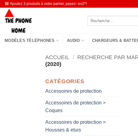
Passer
Ajoutez 3 produits à votre panier, payez- en2*!
au
Recherche
contenu
pour :
MODÈLES TÉLÉPHONES
AUDIO
CHARGEURS & BATTE
ACCUEIL
/
RECHERCHE PAR MA
(2020)
CATÉGORIES
Accessoires de protection
Accessoires de protection >
Coques
Accessoires de protection >
Housses & etuis