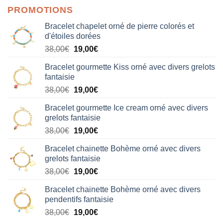
PROMOTIONS
Bracelet chapelet orné de pierre colorés et
d'étoiles dorées
Le
Le
38,00
€
19,00
€
prix
prix
Bracelet gourmette Kiss orné avec divers grelots
initial
actuel
fantaisie
était :
est :
Le
Le
38,00
€
19,00
€
38,00€.
19,00€.
prix
prix
Bracelet gourmette Ice cream orné avec divers
initial
actuel
grelots fantaisie
était :
est :
Le
Le
38,00
€
19,00
€
38,00€.
19,00€.
prix
prix
Bracelet chainette Bohème orné avec divers
initial
actuel
grelots fantaisie
était :
est :
Le
Le
38,00
€
19,00
€
38,00€.
19,00€.
prix
prix
Bracelet chainette Bohème orné avec divers
initial
actuel
pendentifs fantaisie
était :
est :
Le
Le
38,00
€
19,00
€
38,00€.
19,00€.
prix
prix