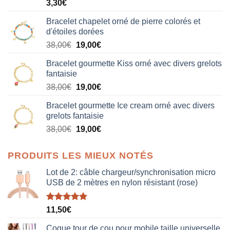
3,30
€
Bracelet chapelet orné de pierre colorés et
d'étoiles dorées
Le
Le
38,00
€
19,00
€
prix
prix
Bracelet gourmette Kiss orné avec divers grelots
initial
actuel
fantaisie
était :
est :
Le
Le
38,00
€
19,00
€
38,00€.
19,00€.
prix
prix
Bracelet gourmette Ice cream orné avec divers
initial
actuel
grelots fantaisie
était :
est :
Le
Le
38,00
€
19,00
€
38,00€.
19,00€.
prix
prix
initial
actuel
PRODUITS LES MIEUX NOTÉS
était :
est :
38,00€.
19,00€.
Lot de 2: câble chargeur/synchronisation micro
USB de 2 mètres en nylon résistant (rose)
Note
5.00
11,50
€
sur 5
Coque tour de cou pour mobile taille universelle