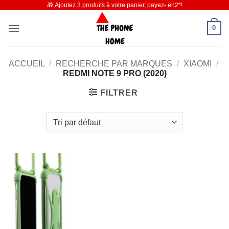
🎁 Ajoutez 3 produits à votre panier, payez- en2*!
Passer
au
0
contenu
ACCUEIL
/
RECHERCHE PAR MARQUES
/
XIAOMI
/
REDMI NOTE 9 PRO (2020)
FILTRER