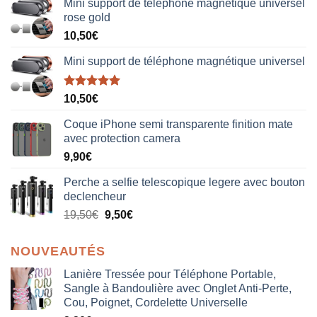
Mini support de téléphone magnétique universel
rose gold
10,50
€
Mini support de téléphone magnétique universel
Note
5.00
10,50
€
sur 5
Coque iPhone semi transparente finition mate
avec protection camera
9,90
€
Perche a selfie telescopique legere avec bouton
declencheur
19,50
€
9,50
€
NOUVEAUTÉS
Lanière Tressée pour Téléphone Portable,
Sangle à Bandoulière avec Onglet Anti-Perte,
Cou, Poignet, Cordelette Universelle