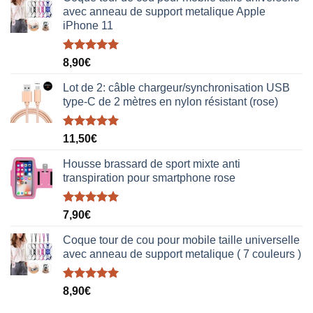
avec anneau de support metalique Apple
iPhone 11
Note
5.00
8,90
€
sur 5
Lot de 2: câble chargeur/synchronisation USB
type-C de 2 mètres en nylon résistant (rose)
Note
5.00
11,50
€
sur 5
Housse brassard de sport mixte anti
transpiration pour smartphone rose
Note
5.00
7,90
€
sur 5
Coque tour de cou pour mobile taille universelle
avec anneau de support metalique ( 7 couleurs )
Note
5.00
8,90
€
sur 5