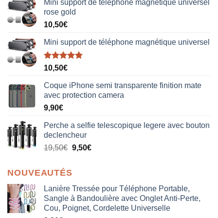
Mini support de téléphone magnétique universel
rose gold
10,50
€
Mini support de téléphone magnétique universel
Note
5.00
10,50
€
sur 5
Coque iPhone semi transparente finition mate
avec protection camera
9,90
€
Perche a selfie telescopique legere avec bouton
declencheur
19,50
€
9,50
€
NOUVEAUTÉS
Lanière Tressée pour Téléphone Portable,
Sangle à Bandoulière avec Onglet Anti-Perte,
Cou, Poignet, Cordelette Universelle