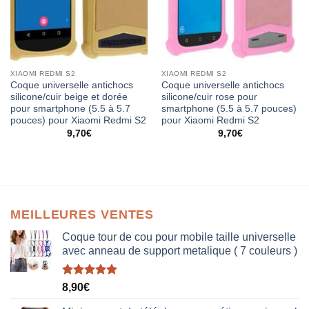
XIAOMI REDMI S2
XIAOMI REDMI S2
Coque universelle antichocs
Coque universelle antichocs
silicone/cuir beige et dorée
silicone/cuir rose pour
pour smartphone (5.5 à 5.7
smartphone (5.5 à 5.7 pouces)
pouces) pour Xiaomi Redmi S2
pour Xiaomi Redmi S2
9,70
€
9,70
€
MEILLEURES VENTES
Coque tour de cou pour mobile taille universelle
avec anneau de support metalique ( 7 couleurs )
Note
5.00
8,90
€
sur 5