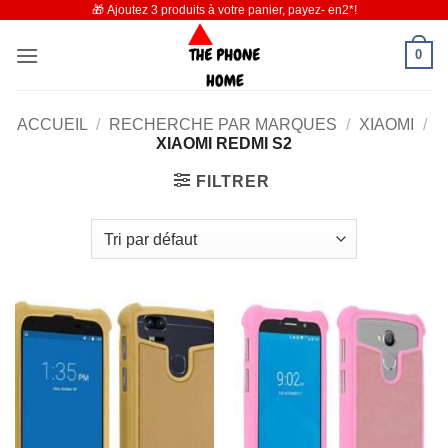
🎁 Ajoutez 3 produits à votre panier, payez- en2*!
Passer
au
0
contenu
ACCUEIL
/
RECHERCHE PAR MARQUES
/
XIAOMI
/
XIAOMI REDMI S2
FILTRER