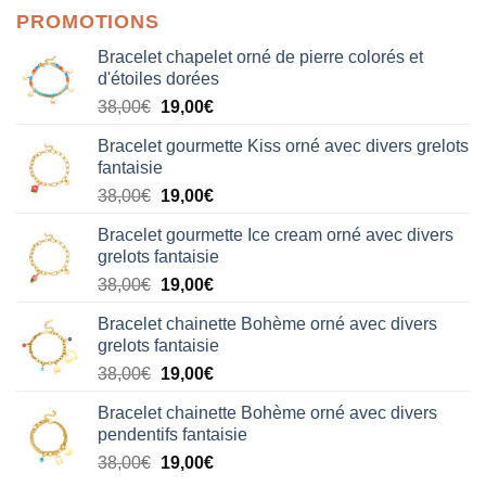
PROMOTIONS
Bracelet chapelet orné de pierre colorés et
d'étoiles dorées
Le
Le
38,00
€
19,00
€
prix
prix
Bracelet gourmette Kiss orné avec divers grelots
initial
actuel
fantaisie
était :
est :
Le
Le
38,00
€
19,00
€
38,00€.
19,00€.
prix
prix
Bracelet gourmette Ice cream orné avec divers
initial
actuel
grelots fantaisie
était :
est :
Le
Le
38,00
€
19,00
€
38,00€.
19,00€.
prix
prix
Bracelet chainette Bohème orné avec divers
initial
actuel
grelots fantaisie
était :
est :
Le
Le
38,00
€
19,00
€
38,00€.
19,00€.
prix
prix
Bracelet chainette Bohème orné avec divers
initial
actuel
pendentifs fantaisie
était :
est :
Le
Le
38,00
€
19,00
€
38,00€.
19,00€.
prix
prix