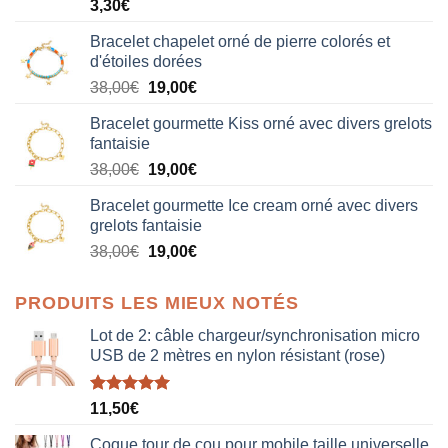
3,30
€
Bracelet chapelet orné de pierre colorés et
d'étoiles dorées
Le
Le
38,00
€
19,00
€
prix
prix
Bracelet gourmette Kiss orné avec divers grelots
initial
actuel
fantaisie
était :
est :
Le
Le
38,00
€
19,00
€
38,00€.
19,00€.
prix
prix
Bracelet gourmette Ice cream orné avec divers
initial
actuel
grelots fantaisie
était :
est :
Le
Le
38,00
€
19,00
€
38,00€.
19,00€.
prix
prix
initial
actuel
PRODUITS LES MIEUX NOTÉS
était :
est :
38,00€.
19,00€.
Lot de 2: câble chargeur/synchronisation micro
USB de 2 mètres en nylon résistant (rose)
Note
5.00
11,50
€
sur 5
Coque tour de cou pour mobile taille universelle