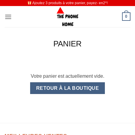
Ajoutez 3 produits à votre panier, payez- en2*!
Passer
au
0
contenu
PANIER
Votre panier est actuellement vide.
RETOUR À LA BOUTIQUE