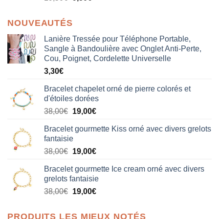
NOUVEAUTÉS
Lanière Tressée pour Téléphone Portable,
Sangle à Bandoulière avec Onglet Anti-Perte,
Cou, Poignet, Cordelette Universelle
3,30
€
Bracelet chapelet orné de pierre colorés et
d'étoiles dorées
Le
Le
38,00
€
19,00
€
prix
prix
Bracelet gourmette Kiss orné avec divers grelots
initial
actuel
fantaisie
était :
est :
Le
Le
38,00
€
19,00
€
38,00€.
19,00€.
prix
prix
Bracelet gourmette Ice cream orné avec divers
initial
actuel
grelots fantaisie
était :
est :
Le
Le
38,00
€
19,00
€
38,00€.
19,00€.
prix
prix
initial
actuel
PRODUITS LES MIEUX NOTÉS