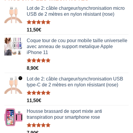
était :
est :
38,00€.
19,00€.
Lot de 2: câble chargeur/synchronisation micro
USB de 2 mètres en nylon résistant (rose)
Note
5.00
11,50
€
sur 5
Coque tour de cou pour mobile taille universelle
avec anneau de support metalique Apple
iPhone 11
Note
5.00
8,90
€
sur 5
Lot de 2: câble chargeur/synchronisation USB
type-C de 2 mètres en nylon résistant (rose)
Note
5.00
11,50
€
sur 5
Housse brassard de sport mixte anti
transpiration pour smartphone rose
Note
5.00
7,90
€