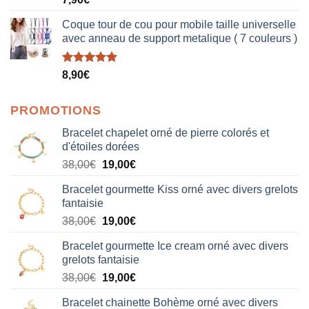
sur 5
Coque tour de cou pour mobile taille universelle
avec anneau de support metalique ( 7 couleurs )
Note
5.00
8,90
€
sur 5
PROMOTIONS
Bracelet chapelet orné de pierre colorés et
d'étoiles dorées
Le
Le
38,00
€
19,00
€
prix
prix
Bracelet gourmette Kiss orné avec divers grelots
initial
actuel
fantaisie
était :
est :
Le
Le
38,00
€
19,00
€
38,00€.
19,00€.
prix
prix
Bracelet gourmette Ice cream orné avec divers
initial
actuel
grelots fantaisie
était :
est :
Le
Le
38,00
€
19,00
€
38,00€.
19,00€.
prix
prix
Bracelet chainette Bohème orné avec divers
initial
actuel