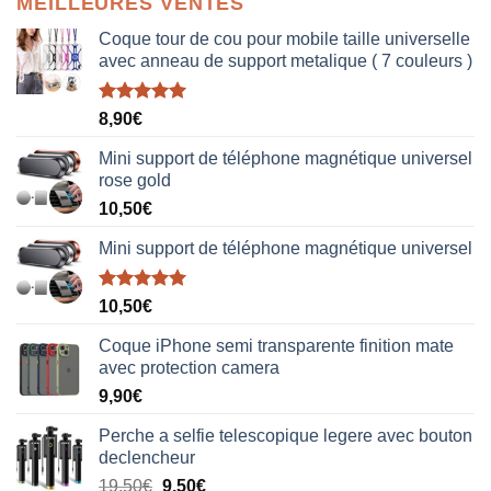
MEILLEURES VENTES
Coque tour de cou pour mobile taille universelle
avec anneau de support metalique ( 7 couleurs )
Note
5.00
8,90
€
sur 5
Mini support de téléphone magnétique universel
rose gold
10,50
€
Mini support de téléphone magnétique universel
Note
5.00
10,50
€
sur 5
Coque iPhone semi transparente finition mate
avec protection camera
9,90
€
Perche a selfie telescopique legere avec bouton
declencheur
19,50
€
9,50
€