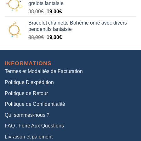
grelots fantaisie
était :
est :
Le
Le
38,00
€
19,00
€
38,00€.
19,00€.
prix
prix
Bracelet chainette Bohème orné avec divers
initial
actuel
pendentifs fantaisie
était :
est :
Le
Le
38,00
€
19,00
€
38,00€.
19,00€.
prix
prix
initial
actuel
était :
est :
INFORMATIONS
38,00€.
19,00€.
Termes et Modalités de Facturation
Politique D'expédition
Politique de Retour
Politique de Confidentialité
Qui sommes-nous ?
FAQ : Foire Aux Questions
Livraison et paiement