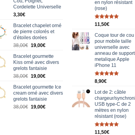
Cou, Poignet,
en nylon résistant
Cordelette Universelle
(rose)
3,30
€
Note
5.00
11,50
€
Bracelet chapelet orné
sur 5
de pierre colorés et
Coque tour de cou
d'étoiles dorées
pour mobile taille
Le
Le
38,00
€
19,00
€
universelle avec
prix
prix
anneau de support
Bracelet gourmette
initial
actuel
metalique Apple
Kiss orné avec divers
était :
est :
iPhone 11
grelots fantaisie
38,00€.
19,00€.
Le
Le
38,00
€
19,00
€
Note
5.00
8,90
€
prix
prix
sur 5
Bracelet gourmette Ice
initial
actuel
Lot de 2: câble
cream orné avec divers
était :
est :
chargeur/synchron
grelots fantaisie
38,00€.
19,00€.
USB type-C de 2
Le
Le
38,00
€
19,00
€
mètres en nylon
prix
prix
résistant (rose)
initial
actuel
était :
est :
Note
5.00
38,00€.
19,00€.
11,50
€