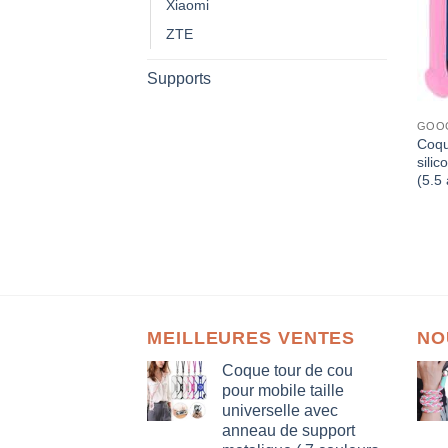
Xiaomi
ZTE
Supports
GOOG
Coqu
sili
(5.5
MEILLEURES VENTES
NO
Coque tour de cou
pour mobile taille
universelle avec
anneau de support