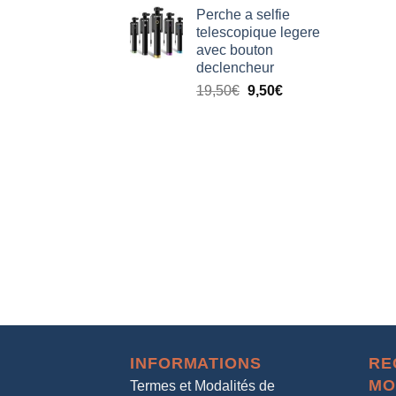
Perche a selfie
telescopique legere
avec bouton
declencheur
19,50
€
9,50
€
INFORMATIONS
RE
MO
Termes et Modalités de