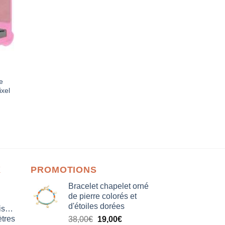
ne
ixel
X
PROMOTIONS
Bracelet chapelet orné
de pierre colorés et
d'étoiles dorées
isation
tres
Le
Le
38,00
€
19,00
€