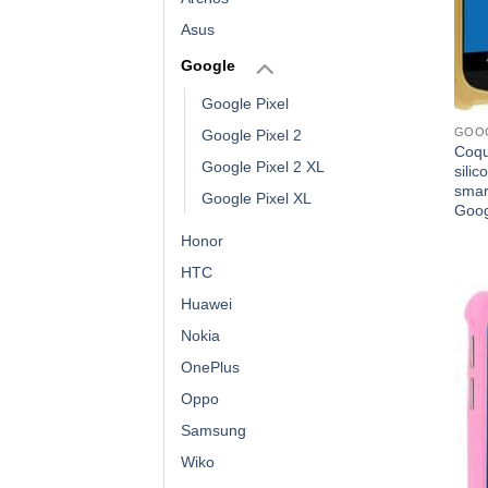
Asus
Google
Google Pixel
GOOG
Google Pixel 2
Coqu
Google Pixel 2 XL
silic
smar
Google Pixel XL
Goog
Honor
HTC
Huawei
Nokia
OnePlus
Oppo
Samsung
Wiko