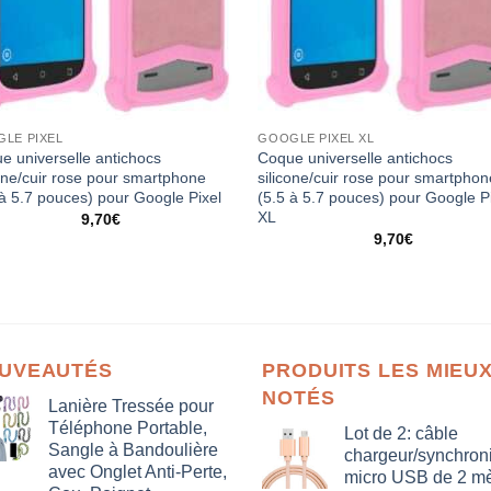
LE PIXEL
GOOGLE PIXEL XL
e universelle antichocs
Coque universelle antichocs
cone/cuir rose pour smartphone
silicone/cuir rose pour smartpho
 à 5.7 pouces) pour Google Pixel
(5.5 à 5.7 pouces) pour Google P
XL
9,70
€
9,70
€
UVEAUTÉS
PRODUITS LES MIEU
NOTÉS
Lanière Tressée pour
Téléphone Portable,
Lot de 2: câble
Sangle à Bandoulière
chargeur/synchron
avec Onglet Anti-Perte,
micro USB de 2 mè