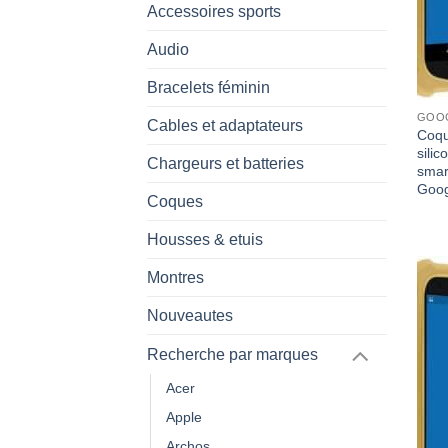
Accessoires sports
Audio
Bracelets féminin
GOOG
Cables et adaptateurs
Coqu
silic
Chargeurs et batteries
smar
Goog
Coques
Housses & etuis
Montres
Nouveautes
Recherche par marques
Acer
Apple
Archos