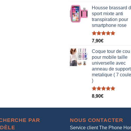
sur 5
Housse brassard 
sport mixte anti
transpiration pour
smartphone rose
Note
5.00
7,90
€
sur 5
Coque tour de cou
pour mobile taille
universelle avec
anneau de support
metalique ( 7 coul
)
Note
5.00
8,90
€
sur 5
CHERCHE PAR
NOUS CONTACTER
DÈLE
Service client The Phone H