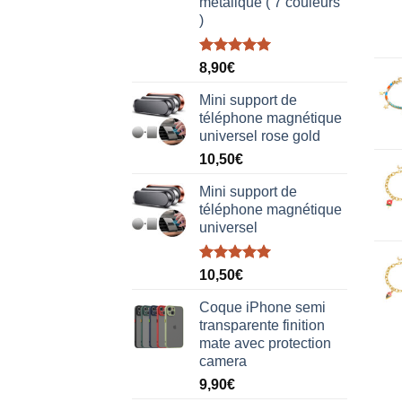
metalique ( 7 couleurs
)
Note
5.00
8,90
€
sur 5
Mini support de
téléphone magnétique
universel rose gold
10,50
€
Mini support de
téléphone magnétique
universel
Note
5.00
10,50
€
sur 5
Coque iPhone semi
transparente finition
mate avec protection
camera
9,90
€