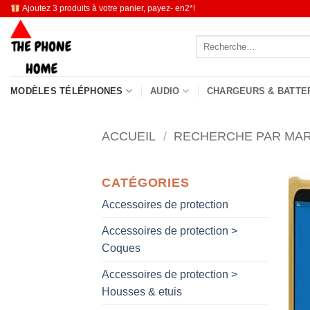
Passer
Ajoutez 3 produits à votre panier, payez- en2*!
au
Recherche
contenu
pour :
MODÈLES TÉLÉPHONES
AUDIO
CHARGEURS & BATTE
ACCUEIL
/
RECHERCHE PAR MA
CATÉGORIES
Accessoires de protection
Accessoires de protection >
Coques
Accessoires de protection >
Housses & etuis