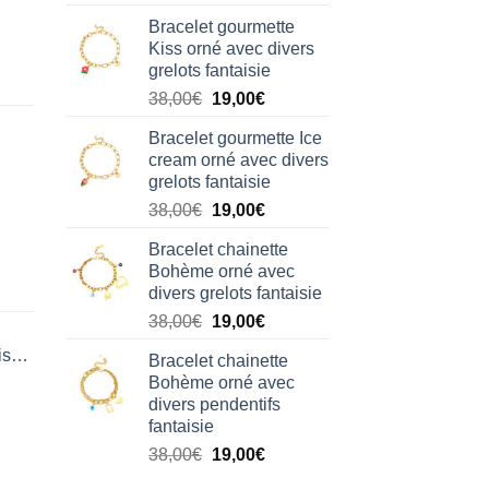
prix
prix
Bracelet gourmette
initial
actuel
Kiss orné avec divers
était :
est :
grelots fantaisie
38,00€.
19,00€.
Le
Le
38,00
€
19,00
€
prix
prix
Bracelet gourmette Ice
initial
actuel
cream orné avec divers
était :
est :
grelots fantaisie
38,00€.
19,00€.
Le
Le
38,00
€
19,00
€
prix
prix
Bracelet chainette
initial
actuel
Bohème orné avec
était :
est :
divers grelots fantaisie
38,00€.
19,00€.
Le
Le
38,00
€
19,00
€
prix
prix
isation
Bracelet chainette
initial
actuel
Bohème orné avec
était :
est :
divers pendentifs
38,00€.
19,00€.
fantaisie
Le
Le
38,00
€
19,00
€
prix
prix