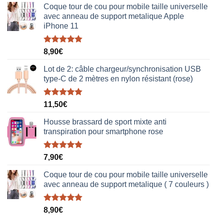
Coque tour de cou pour mobile taille universelle
avec anneau de support metalique Apple
iPhone 11
Note
5.00
8,90
€
sur 5
Lot de 2: câble chargeur/synchronisation USB
type-C de 2 mètres en nylon résistant (rose)
Note
5.00
11,50
€
sur 5
Housse brassard de sport mixte anti
transpiration pour smartphone rose
Note
5.00
7,90
€
sur 5
Coque tour de cou pour mobile taille universelle
avec anneau de support metalique ( 7 couleurs )
Note
5.00
8,90
€
sur 5