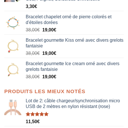
3,30
€
Bracelet chapelet orné de pierre colorés et
d'étoiles dorées
Le
Le
38,00
€
19,00
€
prix
prix
Bracelet gourmette Kiss orné avec divers grelots
initial
actuel
fantaisie
était :
est :
Le
Le
38,00
€
19,00
€
38,00€.
19,00€.
prix
prix
Bracelet gourmette Ice cream orné avec divers
initial
actuel
grelots fantaisie
était :
est :
Le
Le
38,00
€
19,00
€
38,00€.
19,00€.
prix
prix
initial
actuel
PRODUITS LES MIEUX NOTÉS
était :
est :
38,00€.
19,00€.
Lot de 2: câble chargeur/synchronisation micro
USB de 2 mètres en nylon résistant (rose)
Note
5.00
11,50
€
sur 5