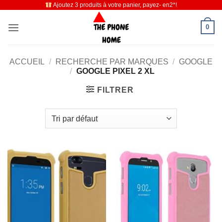
Ajoutez 3 produits à votre panier, payez- en2*!
Passer
au
0
contenu
ACCUEIL
/
RECHERCHE PAR MARQUES
/
GOOGLE
/
GOOGLE PIXEL 2 XL
FILTRER