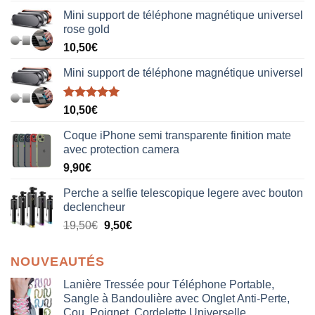
Mini support de téléphone magnétique universel
rose gold
10,50
€
Mini support de téléphone magnétique universel
Note
5.00
10,50
€
sur 5
Coque iPhone semi transparente finition mate
avec protection camera
9,90
€
Perche a selfie telescopique legere avec bouton
declencheur
19,50
€
9,50
€
NOUVEAUTÉS
Lanière Tressée pour Téléphone Portable,
Sangle à Bandoulière avec Onglet Anti-Perte,
Cou, Poignet, Cordelette Universelle