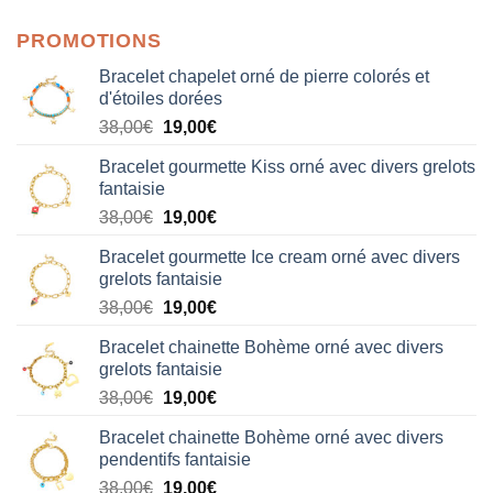
PROMOTIONS
Bracelet chapelet orné de pierre colorés et
d'étoiles dorées
Le
Le
38,00
€
19,00
€
prix
prix
Bracelet gourmette Kiss orné avec divers grelots
initial
actuel
fantaisie
était :
est :
Le
Le
38,00
€
19,00
€
38,00€.
19,00€.
prix
prix
Bracelet gourmette Ice cream orné avec divers
initial
actuel
grelots fantaisie
était :
est :
Le
Le
38,00
€
19,00
€
38,00€.
19,00€.
prix
prix
Bracelet chainette Bohème orné avec divers
initial
actuel
grelots fantaisie
était :
est :
Le
Le
38,00
€
19,00
€
38,00€.
19,00€.
prix
prix
Bracelet chainette Bohème orné avec divers
initial
actuel
pendentifs fantaisie
était :
est :
Le
Le
38,00
€
19,00
€
38,00€.
19,00€.