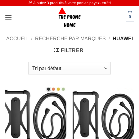
🎁 Ajoutez 3 produits à votre panier, payez- en2*!
Passer
au
0
contenu
ACCUEIL
/
RECHERCHE PAR MARQUES
/
HUAWEI
FILTRER