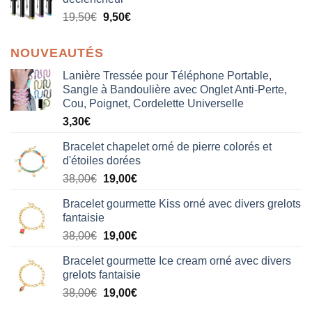
19,50
€
9,50
€
NOUVEAUTÉS
Lanière Tressée pour Téléphone Portable,
Sangle à Bandoulière avec Onglet Anti-Perte,
Cou, Poignet, Cordelette Universelle
3,30
€
Bracelet chapelet orné de pierre colorés et
d'étoiles dorées
Le
Le
38,00
€
19,00
€
prix
prix
Bracelet gourmette Kiss orné avec divers grelots
initial
actuel
fantaisie
était :
est :
Le
Le
38,00
€
19,00
€
38,00€.
19,00€.
prix
prix
Bracelet gourmette Ice cream orné avec divers
initial
actuel
grelots fantaisie
était :
est :
Le
Le
38,00
€
19,00
€
38,00€.
19,00€.
prix
prix