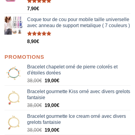
Note
5.00
7,90
€
sur 5
Coque tour de cou pour mobile taille universelle
avec anneau de support metalique ( 7 couleurs )
Note
5.00
8,90
€
sur 5
PROMOTIONS
Bracelet chapelet orné de pierre colorés et
d'étoiles dorées
Le
Le
38,00
€
19,00
€
prix
prix
Bracelet gourmette Kiss orné avec divers grelots
initial
actuel
fantaisie
était :
est :
Le
Le
38,00
€
19,00
€
38,00€.
19,00€.
prix
prix
Bracelet gourmette Ice cream orné avec divers
initial
actuel
grelots fantaisie
était :
est :
Le
Le
38,00
€
19,00
€
38,00€.
19,00€.