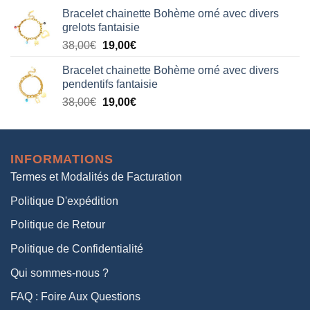
prix
prix
Bracelet chainette Bohème orné avec divers
initial
actuel
grelots fantaisie
était :
est :
Le
Le
38,00
€
19,00
€
38,00€.
19,00€.
prix
prix
Bracelet chainette Bohème orné avec divers
initial
actuel
pendentifs fantaisie
était :
est :
Le
Le
38,00
€
19,00
€
38,00€.
19,00€.
prix
prix
initial
actuel
était :
est :
INFORMATIONS
38,00€.
19,00€.
Termes et Modalités de Facturation
Politique D'expédition
Politique de Retour
Politique de Confidentialité
Qui sommes-nous ?
FAQ : Foire Aux Questions