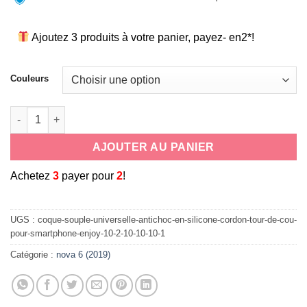
Ajoutez 3 produits à votre panier, payez- en2*!
Couleurs
quantité de coque souple universelle antichoc en silicone co
AJOUTER AU PANIER
A
chetez
3
payer pour
2
!
UGS :
coque-souple-universelle-antichoc-en-silicone-cordon-tour-de-cou-
pour-smartphone-enjoy-10-2-10-10-10-1
Catégorie :
nova 6 (2019)