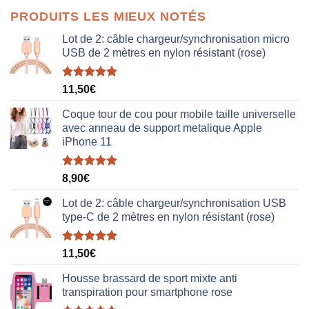
initial
actuel
PRODUITS LES MIEUX NOTÉS
était :
est :
38,00€.
19,00€.
Lot de 2: câble chargeur/synchronisation micro
USB de 2 mètres en nylon résistant (rose)
Note
5.00
11,50
€
sur 5
Coque tour de cou pour mobile taille universelle
avec anneau de support metalique Apple
iPhone 11
Note
5.00
8,90
€
sur 5
Lot de 2: câble chargeur/synchronisation USB
type-C de 2 mètres en nylon résistant (rose)
Note
5.00
11,50
€
sur 5
Housse brassard de sport mixte anti
transpiration pour smartphone rose