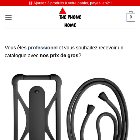
Ajoutez 3 produits à votre panier, payez- en2*!
Passer
au
0
contenu
Vous êtes
professionel
et vous souhaitez recevoir un
catalogue avec
nos prix de gros
?