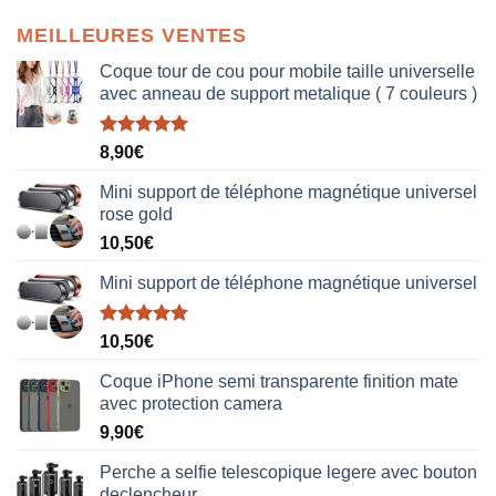
MEILLEURES VENTES
Coque tour de cou pour mobile taille universelle
avec anneau de support metalique ( 7 couleurs )
Note
5.00
8,90
€
sur 5
Mini support de téléphone magnétique universel
rose gold
10,50
€
Mini support de téléphone magnétique universel
Note
5.00
10,50
€
sur 5
Coque iPhone semi transparente finition mate
avec protection camera
9,90
€
Perche a selfie telescopique legere avec bouton
declencheur