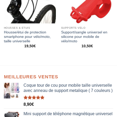
HOUSSES & ETUIS
SUPPORTS VELO
Housse/étui de protection
Support/sangle universel en
smartphone pour vélo/moto,
silicone pour mobile de
taille universelle
vélo/moto
19,50
€
10,50
€
MEILLEURES VENTES
Coque tour de cou pour mobile taille universelle
avec anneau de support metalique ( 7 couleurs )
Note
5.00
8,90
€
sur 5
Mini support de téléphone magnétique universel