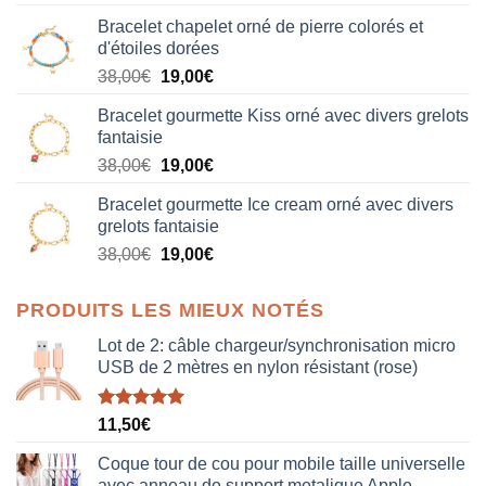
Bracelet chapelet orné de pierre colorés et
d'étoiles dorées
Le
Le
38,00
€
19,00
€
prix
prix
Bracelet gourmette Kiss orné avec divers grelots
initial
actuel
fantaisie
était :
est :
Le
Le
38,00
€
19,00
€
38,00€.
19,00€.
prix
prix
Bracelet gourmette Ice cream orné avec divers
initial
actuel
grelots fantaisie
était :
est :
Le
Le
38,00
€
19,00
€
38,00€.
19,00€.
prix
prix
initial
actuel
PRODUITS LES MIEUX NOTÉS
était :
est :
38,00€.
19,00€.
Lot de 2: câble chargeur/synchronisation micro
USB de 2 mètres en nylon résistant (rose)
Note
5.00
11,50
€
sur 5
Coque tour de cou pour mobile taille universelle
avec anneau de support metalique Apple