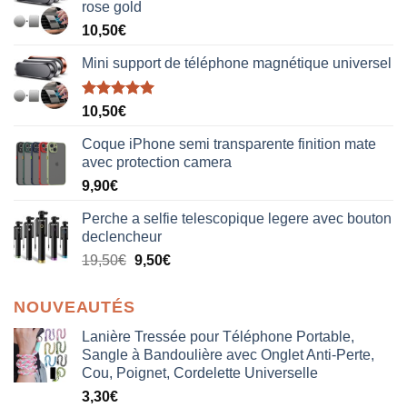
rose gold
10,50
€
Mini support de téléphone magnétique universel
Note
5.00
10,50
€
sur 5
Coque iPhone semi transparente finition mate
avec protection camera
9,90
€
Perche a selfie telescopique legere avec bouton
declencheur
19,50
€
9,50
€
NOUVEAUTÉS
Lanière Tressée pour Téléphone Portable,
Sangle à Bandoulière avec Onglet Anti-Perte,
Cou, Poignet, Cordelette Universelle
3,30
€