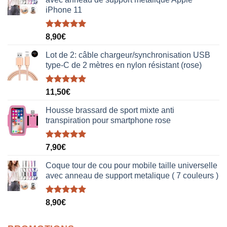
iPhone 11
Note
5.00
8,90
€
sur 5
Lot de 2: câble chargeur/synchronisation USB
type-C de 2 mètres en nylon résistant (rose)
Note
5.00
11,50
€
sur 5
Housse brassard de sport mixte anti
transpiration pour smartphone rose
Note
5.00
7,90
€
sur 5
Coque tour de cou pour mobile taille universelle
avec anneau de support metalique ( 7 couleurs )
Note
5.00
8,90
€
sur 5