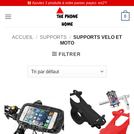
Ajoutez 3 produits à votre panier, payez- en2*!
Passer
au
0
contenu
ACCUEIL
/
SUPPORTS
/
SUPPORTS VELO ET
MOTO
FILTRER