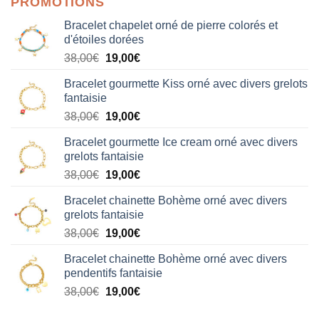
PROMOTIONS
Bracelet chapelet orné de pierre colorés et
d'étoiles dorées
Le
Le
38,00
€
19,00
€
prix
prix
Bracelet gourmette Kiss orné avec divers grelots
initial
actuel
fantaisie
était :
est :
Le
Le
38,00
€
19,00
€
38,00€.
19,00€.
prix
prix
Bracelet gourmette Ice cream orné avec divers
initial
actuel
grelots fantaisie
était :
est :
Le
Le
38,00
€
19,00
€
38,00€.
19,00€.
prix
prix
Bracelet chainette Bohème orné avec divers
initial
actuel
grelots fantaisie
était :
est :
Le
Le
38,00
€
19,00
€
38,00€.
19,00€.
prix
prix
Bracelet chainette Bohème orné avec divers
initial
actuel
pendentifs fantaisie
était :
est :
Le
Le
38,00
€
19,00
€
38,00€.
19,00€.
prix
prix