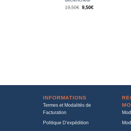
19,50
€
9,50
€
INFORMATIONS
RE
MO
Termes et Modalités de
Facturation
Mod
Politique D'expédition
Mod