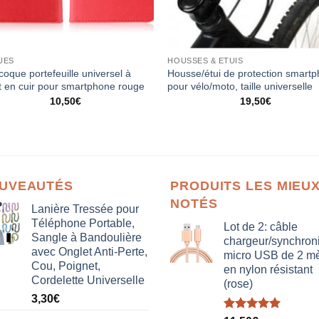
UES
HOUSSES & ETUIS
coque portefeuille universel à
Housse/étui de protection smart
t en cuir pour smartphone rouge
pour vélo/moto, taille universelle
10,50
€
19,50
€
UVEAUTÉS
PRODUITS LES MIEU
NOTÉS
Lanière Tressée pour
Téléphone Portable,
Lot de 2: câble
Sangle à Bandoulière
chargeur/synchron
avec Onglet Anti-Perte,
micro USB de 2 mè
Cou, Poignet,
en nylon résistant
Cordelette Universelle
(rose)
3,30
€