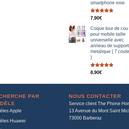
smartphone rose
Note
5.00
7,90
€
sur 5
Coque tour de cou
pour mobile taille
universelle avec
anneau de support
metalique ( 7 coul
)
Note
5.00
8,90
€
sur 5
CHERCHE PAR
NOUS CONTACTER
DÈLE
Service client The Phone H
èles Apple
13 Avenue du Mont Saint Mic
73000 Barberaz
èles Huawei