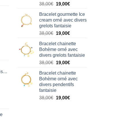
Le
Le
38,00
€
19,00
€
prix
prix
Bracelet gourmette Ice
initial
actuel
cream orné avec divers
était :
est :
grelots fantaisie
38,00€.
19,00€.
Le
Le
38,00
€
19,00
€
prix
prix
Bracelet chainette
initial
actuel
Bohème orné avec
était :
est :
divers grelots fantaisie
38,00€.
19,00€.
Le
Le
38,00
€
19,00
€
prix
prix
isation
Bracelet chainette
initial
actuel
Bohème orné avec
était :
est :
divers pendentifs
38,00€.
19,00€.
fantaisie
Le
Le
38,00
€
19,00
€
prix
prix
initial
actuel
de
était :
est :
38,00€.
19,00€.