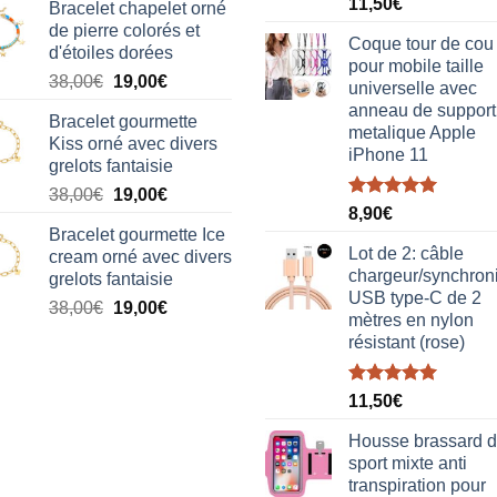
Note
5.00
11,50
€
Bracelet chapelet orné
sur 5
de pierre colorés et
Coque tour de cou
d'étoiles dorées
pour mobile taille
Le
Le
38,00
€
19,00
€
universelle avec
prix
prix
anneau de support
Bracelet gourmette
initial
actuel
metalique Apple
Kiss orné avec divers
était :
est :
iPhone 11
grelots fantaisie
38,00€.
19,00€.
Le
Le
38,00
€
19,00
€
Note
5.00
8,90
€
prix
prix
sur 5
Bracelet gourmette Ice
initial
actuel
Lot de 2: câble
cream orné avec divers
était :
est :
chargeur/synchron
grelots fantaisie
38,00€.
19,00€.
USB type-C de 2
Le
Le
38,00
€
19,00
€
mètres en nylon
prix
prix
résistant (rose)
initial
actuel
était :
est :
Note
5.00
38,00€.
19,00€.
11,50
€
sur 5
Housse brassard 
sport mixte anti
transpiration pour