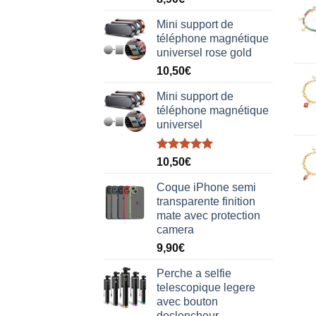
sur 5
Mini support de
téléphone magnétique
universel rose gold
10,50
€
Mini support de
téléphone magnétique
universel
Note
5.00
10,50
€
sur 5
Coque iPhone semi
transparente finition
mate avec protection
camera
9,90
€
Perche a selfie
telescopique legere
avec bouton
declencheur