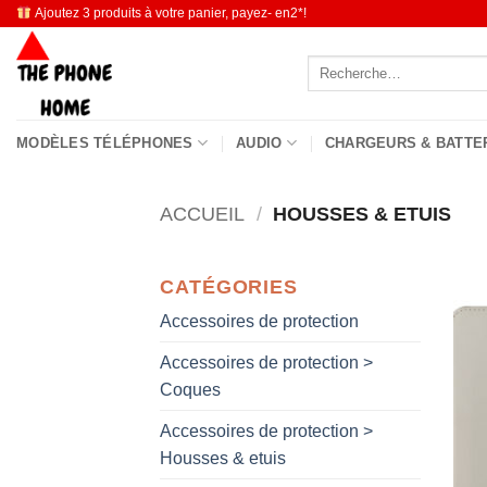
Passer
Ajoutez 3 produits à votre panier, payez- en2*!
au
Recherche
contenu
pour :
MODÈLES TÉLÉPHONES
AUDIO
CHARGEURS & BATTE
ACCUEIL
/
HOUSSES & ETUIS
CATÉGORIES
Accessoires de protection
Accessoires de protection >
Coques
Accessoires de protection >
Housses & etuis