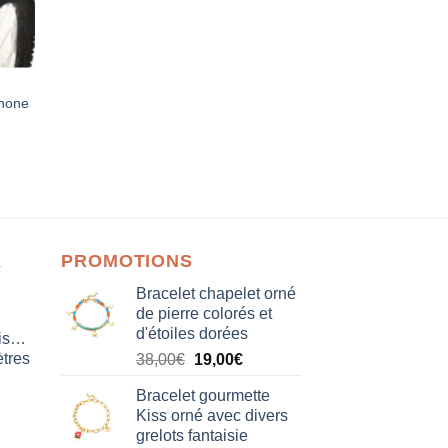
phone
X
PROMOTIONS
Bracelet chapelet orné
de pierre colorés et
d'étoiles dorées
isation
tres
Le
Le
38,00
€
19,00
€
prix
prix
Bracelet gourmette
initial
actuel
Kiss orné avec divers
était :
est :
grelots fantaisie
38,00€.
19,00€.