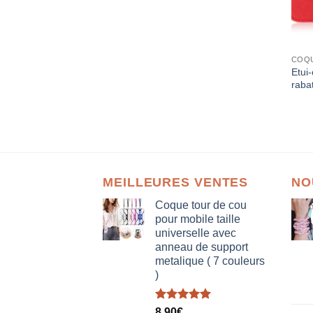
COQ
Etui-
raba
MEILLEURES VENTES
NO
Coque tour de cou
pour mobile taille
universelle avec
anneau de support
metalique ( 7 couleurs
)
Note
5.00
8,90
€