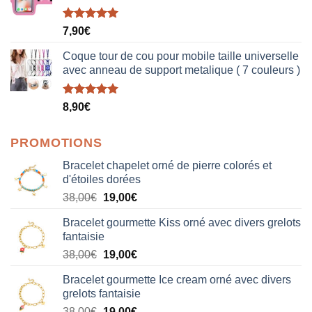
Note
5.00
7,90
€
sur 5
Coque tour de cou pour mobile taille universelle
avec anneau de support metalique ( 7 couleurs )
Note
5.00
8,90
€
sur 5
PROMOTIONS
Bracelet chapelet orné de pierre colorés et
d'étoiles dorées
Le
Le
38,00
€
19,00
€
prix
prix
Bracelet gourmette Kiss orné avec divers grelots
initial
actuel
fantaisie
était :
est :
Le
Le
38,00
€
19,00
€
38,00€.
19,00€.
prix
prix
Bracelet gourmette Ice cream orné avec divers
initial
actuel
grelots fantaisie
était :
est :
Le
Le
38,00
€
19,00
€