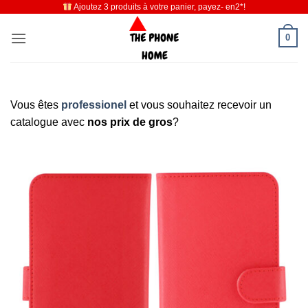
Ajoutez 3 produits à votre panier, payez- en2*!
Passer
au
0
contenu
Vous êtes
professionel
et vous souhaitez recevoir un
catalogue avec
nos prix de gros
?