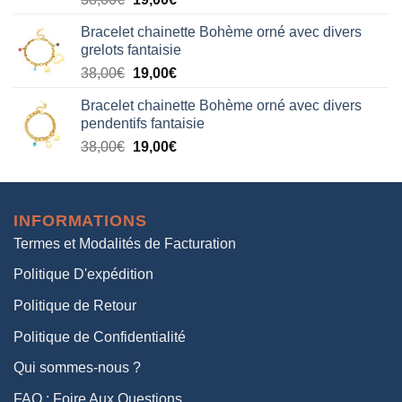
38,00€.
19,00€.
prix
prix
Bracelet chainette Bohème orné avec divers
initial
actuel
grelots fantaisie
était :
est :
Le
Le
38,00
€
19,00
€
38,00€.
19,00€.
prix
prix
Bracelet chainette Bohème orné avec divers
initial
actuel
pendentifs fantaisie
était :
est :
Le
Le
38,00
€
19,00
€
38,00€.
19,00€.
prix
prix
initial
actuel
était :
est :
INFORMATIONS
38,00€.
19,00€.
Termes et Modalités de Facturation
Politique D'expédition
Politique de Retour
Politique de Confidentialité
Qui sommes-nous ?
FAQ : Foire Aux Questions