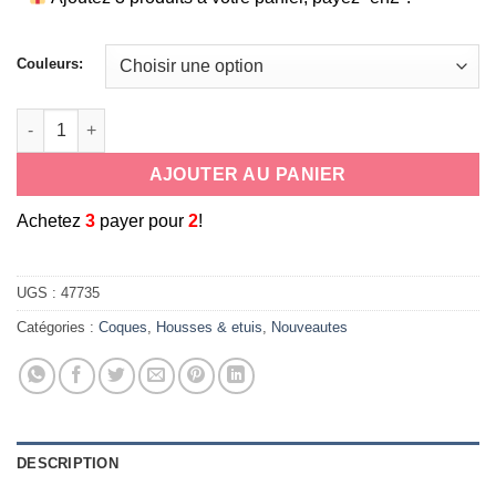
Couleurs:
quantité de Etui-coque portefeuille universel à rabat en cuir 
AJOUTER AU PANIER
A
chetez
3
payer pour
2
!
UGS :
47735
Catégories :
Coques
,
Housses & etuis
,
Nouveautes
DESCRIPTION