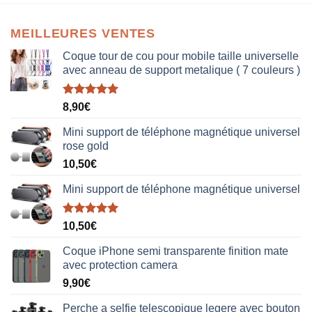
MEILLEURES VENTES
Coque tour de cou pour mobile taille universelle
avec anneau de support metalique ( 7 couleurs )
Note
5.00
8,90
€
sur 5
Mini support de téléphone magnétique universel
rose gold
10,50
€
Mini support de téléphone magnétique universel
Note
5.00
10,50
€
sur 5
Coque iPhone semi transparente finition mate
avec protection camera
9,90
€
Perche a selfie telescopique legere avec bouton