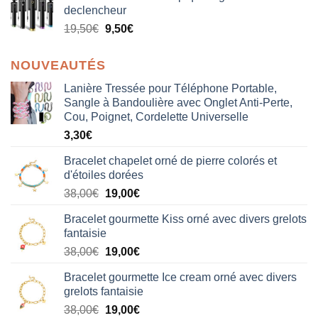
declencheur
19,50
€
9,50
€
NOUVEAUTÉS
Lanière Tressée pour Téléphone Portable,
Sangle à Bandoulière avec Onglet Anti-Perte,
Cou, Poignet, Cordelette Universelle
3,30
€
Bracelet chapelet orné de pierre colorés et
d'étoiles dorées
Le
Le
38,00
€
19,00
€
prix
prix
Bracelet gourmette Kiss orné avec divers grelots
initial
actuel
fantaisie
était :
est :
Le
Le
38,00
€
19,00
€
38,00€.
19,00€.
prix
prix
Bracelet gourmette Ice cream orné avec divers
initial
actuel
grelots fantaisie
était :
est :
Le
Le
38,00
€
19,00
€
38,00€.
19,00€.