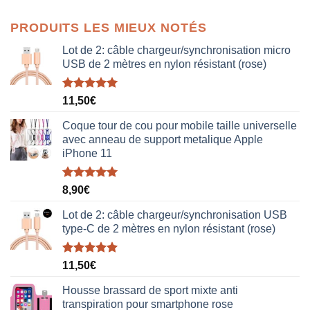
prix
prix
initial
actuel
PRODUITS LES MIEUX NOTÉS
était :
est :
38,00€.
19,00€.
Lot de 2: câble chargeur/synchronisation micro
USB de 2 mètres en nylon résistant (rose)
Note
5.00
11,50
€
sur 5
Coque tour de cou pour mobile taille universelle
avec anneau de support metalique Apple
iPhone 11
Note
5.00
8,90
€
sur 5
Lot de 2: câble chargeur/synchronisation USB
type-C de 2 mètres en nylon résistant (rose)
Note
5.00
11,50
€
sur 5
Housse brassard de sport mixte anti
transpiration pour smartphone rose