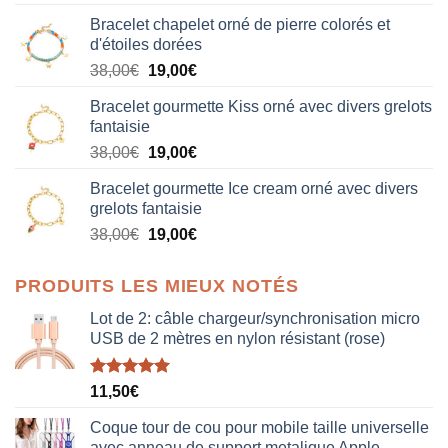
Bracelet chapelet orné de pierre colorés et
d'étoiles dorées
Le
Le
38,00
€
19,00
€
prix
prix
Bracelet gourmette Kiss orné avec divers grelots
initial
actuel
fantaisie
était :
est :
Le
Le
38,00
€
19,00
€
38,00€.
19,00€.
prix
prix
Bracelet gourmette Ice cream orné avec divers
initial
actuel
grelots fantaisie
était :
est :
Le
Le
38,00
€
19,00
€
38,00€.
19,00€.
prix
prix
initial
actuel
PRODUITS LES MIEUX NOTÉS
était :
est :
38,00€.
19,00€.
Lot de 2: câble chargeur/synchronisation micro
USB de 2 mètres en nylon résistant (rose)
Note
5.00
11,50
€
sur 5
Coque tour de cou pour mobile taille universelle
avec anneau de support metalique Apple