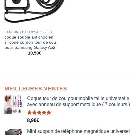
SAMSUNG GALAXY A52 (2021)
coque souple antichoc en
silicone cordon tour de cou
pour Samsung Galaxy A52
10,50
€
MEILLEURES VENTES
Coque tour de cou pour mobile taille universelle
avec anneau de support metalique ( 7 couleurs )
Note
5.00
8,90
€
sur 5
Mini support de téléphone magnétique universel