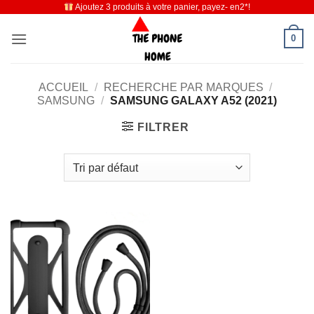
Ajoutez 3 produits à votre panier, payez- en2*!
Passer
au
0
contenu
ACCUEIL
/
RECHERCHE PAR MARQUES
/
SAMSUNG
/
SAMSUNG GALAXY A52 (2021)
FILTRER