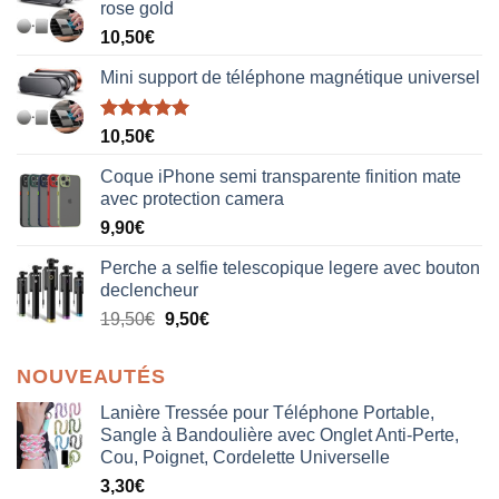
rose gold
10,50
€
Mini support de téléphone magnétique universel
Note
5.00
10,50
€
sur 5
Coque iPhone semi transparente finition mate
avec protection camera
9,90
€
Perche a selfie telescopique legere avec bouton
declencheur
19,50
€
9,50
€
NOUVEAUTÉS
Lanière Tressée pour Téléphone Portable,
Sangle à Bandoulière avec Onglet Anti-Perte,
Cou, Poignet, Cordelette Universelle
3,30
€