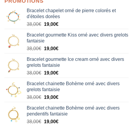
PROMOTIONS
Bracelet chapelet orné de pierre colorés et
d'étoiles dorées
Le
Le
38,00
€
19,00
€
prix
prix
Bracelet gourmette Kiss orné avec divers grelots
initial
actuel
fantaisie
était :
est :
Le
Le
38,00
€
19,00
€
38,00€.
19,00€.
prix
prix
Bracelet gourmette Ice cream orné avec divers
initial
actuel
grelots fantaisie
était :
est :
Le
Le
38,00
€
19,00
€
38,00€.
19,00€.
prix
prix
Bracelet chainette Bohème orné avec divers
initial
actuel
grelots fantaisie
était :
est :
Le
Le
38,00
€
19,00
€
38,00€.
19,00€.
prix
prix
Bracelet chainette Bohème orné avec divers
initial
actuel
pendentifs fantaisie
était :
est :
Le
Le
38,00
€
19,00
€
38,00€.
19,00€.
prix
prix