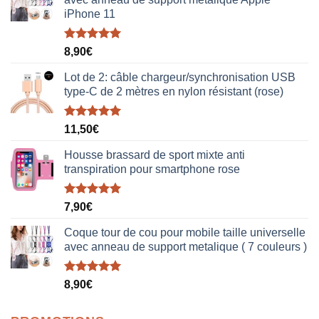
iPhone 11
Note
5.00
8,90
€
sur 5
Lot de 2: câble chargeur/synchronisation USB
type-C de 2 mètres en nylon résistant (rose)
Note
5.00
11,50
€
sur 5
Housse brassard de sport mixte anti
transpiration pour smartphone rose
Note
5.00
7,90
€
sur 5
Coque tour de cou pour mobile taille universelle
avec anneau de support metalique ( 7 couleurs )
Note
5.00
8,90
€
sur 5