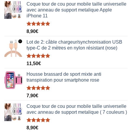
Coque tour de cou pour mobile taille universelle
avec anneau de support metalique Apple
iPhone 11
Note
5.00
8,90
€
sur 5
Lot de 2: câble chargeur/synchronisation USB
type-C de 2 mètres en nylon résistant (rose)
Note
5.00
11,50
€
sur 5
Housse brassard de sport mixte anti
transpiration pour smartphone rose
Note
5.00
7,90
€
sur 5
Coque tour de cou pour mobile taille universelle
avec anneau de support metalique ( 7 couleurs )
Note
5.00
8,90
€
sur 5