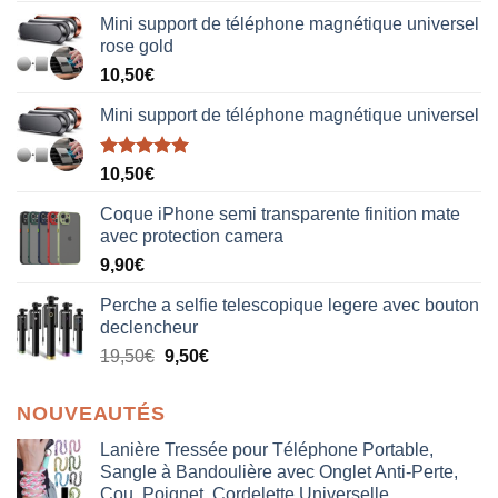
Mini support de téléphone magnétique universel
rose gold
10,50
€
Mini support de téléphone magnétique universel
Note
5.00
10,50
€
sur 5
Coque iPhone semi transparente finition mate
avec protection camera
9,90
€
Perche a selfie telescopique legere avec bouton
declencheur
19,50
€
9,50
€
NOUVEAUTÉS
Lanière Tressée pour Téléphone Portable,
Sangle à Bandoulière avec Onglet Anti-Perte,
Cou, Poignet, Cordelette Universelle