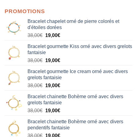
PROMOTIONS
Bracelet chapelet orné de pierre colorés et
d'étoiles dorées
Le
Le
38,00
€
19,00
€
prix
prix
Bracelet gourmette Kiss orné avec divers grelots
initial
actuel
fantaisie
était :
est :
Le
Le
38,00
€
19,00
€
38,00€.
19,00€.
prix
prix
Bracelet gourmette Ice cream orné avec divers
initial
actuel
grelots fantaisie
était :
est :
Le
Le
38,00
€
19,00
€
38,00€.
19,00€.
prix
prix
Bracelet chainette Bohème orné avec divers
initial
actuel
grelots fantaisie
était :
est :
Le
Le
38,00
€
19,00
€
38,00€.
19,00€.
prix
prix
Bracelet chainette Bohème orné avec divers
initial
actuel
pendentifs fantaisie
était :
est :
Le
Le
38,00
€
19,00
€
38,00€.
19,00€.