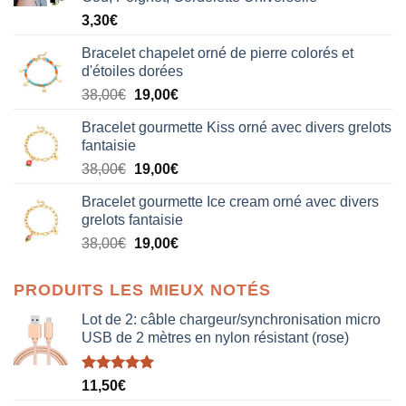
3,30
€
Bracelet chapelet orné de pierre colorés et
d'étoiles dorées
Le
Le
38,00
€
19,00
€
prix
prix
Bracelet gourmette Kiss orné avec divers grelots
initial
actuel
fantaisie
était :
est :
Le
Le
38,00
€
19,00
€
38,00€.
19,00€.
prix
prix
Bracelet gourmette Ice cream orné avec divers
initial
actuel
grelots fantaisie
était :
est :
Le
Le
38,00
€
19,00
€
38,00€.
19,00€.
prix
prix
initial
actuel
PRODUITS LES MIEUX NOTÉS
était :
est :
38,00€.
19,00€.
Lot de 2: câble chargeur/synchronisation micro
USB de 2 mètres en nylon résistant (rose)
Note
5.00
11,50
€
sur 5