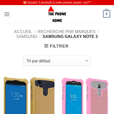
Ajoutez 3 produits à votre panier, payez- en2*!
Passer
au
0
contenu
ACCUEIL
/
RECHERCHE PAR MARQUES
/
SAMSUNG
/
SAMSUNG GALAXY NOTE 3
FILTRER