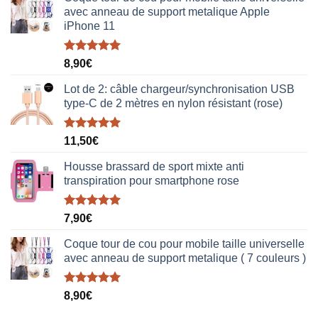
avec anneau de support metalique Apple
iPhone 11
Note
5.00
8,90
€
sur 5
Lot de 2: câble chargeur/synchronisation USB
type-C de 2 mètres en nylon résistant (rose)
Note
5.00
11,50
€
sur 5
Housse brassard de sport mixte anti
transpiration pour smartphone rose
Note
5.00
7,90
€
sur 5
Coque tour de cou pour mobile taille universelle
avec anneau de support metalique ( 7 couleurs )
Note
5.00
8,90
€
sur 5