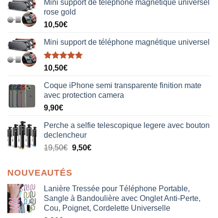
Mini support de téléphone magnétique universel
rose gold
10,50
€
Mini support de téléphone magnétique universel
Note
5.00
10,50
€
sur 5
Coque iPhone semi transparente finition mate
avec protection camera
9,90
€
Perche a selfie telescopique legere avec bouton
declencheur
19,50
€
9,50
€
NOUVEAUTÉS
Lanière Tressée pour Téléphone Portable,
Sangle à Bandoulière avec Onglet Anti-Perte,
Cou, Poignet, Cordelette Universelle