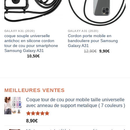
GALAXY A31 (2020)
GALAXY A31 (2020)
coque souple universelle
Cordon porte mobile en
antichoc en silicone cordon
bandouliere pour Samsung
tour de cou pour smartphone
Galaxy A31
Samsung Galaxy A31
12,90
€
9,90
€
10,50
€
MEILLEURES VENTES
Coque tour de cou pour mobile taille universelle
avec anneau de support metalique ( 7 couleurs )
Note
5.00
8,90
€
sur 5