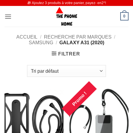
🎁 Ajoutez 3 produits à votre panier, payez- en2*!
Passer
au
0
contenu
ACCUEIL
/
RECHERCHE PAR MARQUES
/
SAMSUNG
/
GALAXY A31 (2020)
FILTRER
Promo !