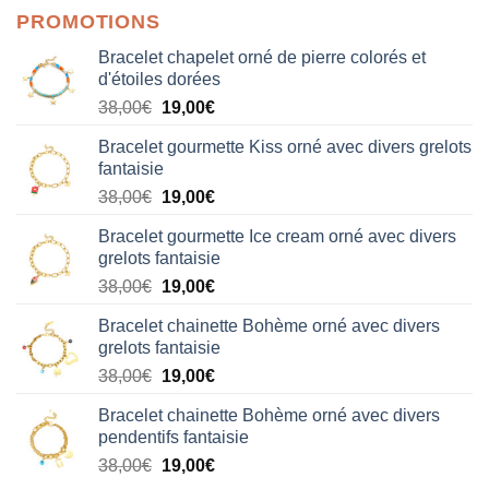
PROMOTIONS
Bracelet chapelet orné de pierre colorés et
d'étoiles dorées
Le
Le
38,00
€
19,00
€
prix
prix
Bracelet gourmette Kiss orné avec divers grelots
initial
actuel
fantaisie
était :
est :
Le
Le
38,00
€
19,00
€
38,00€.
19,00€.
prix
prix
Bracelet gourmette Ice cream orné avec divers
initial
actuel
grelots fantaisie
était :
est :
Le
Le
38,00
€
19,00
€
38,00€.
19,00€.
prix
prix
Bracelet chainette Bohème orné avec divers
initial
actuel
grelots fantaisie
était :
est :
Le
Le
38,00
€
19,00
€
38,00€.
19,00€.
prix
prix
Bracelet chainette Bohème orné avec divers
initial
actuel
pendentifs fantaisie
était :
est :
Le
Le
38,00
€
19,00
€
38,00€.
19,00€.
prix
prix