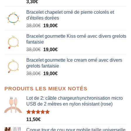
3,30
€
Bracelet chapelet orné de pierre colorés et
d'étoiles dorées
Le
Le
38,00
€
19,00
€
prix
prix
Bracelet gourmette Kiss orné avec divers grelots
initial
actuel
fantaisie
était :
est :
Le
Le
38,00
€
19,00
€
38,00€.
19,00€.
prix
prix
Bracelet gourmette Ice cream orné avec divers
initial
actuel
grelots fantaisie
était :
est :
Le
Le
38,00
€
19,00
€
38,00€.
19,00€.
prix
prix
initial
actuel
PRODUITS LES MIEUX NOTÉS
était :
est :
38,00€.
19,00€.
Lot de 2: câble chargeur/synchronisation micro
USB de 2 mètres en nylon résistant (rose)
Note
5.00
11,50
€
sur 5
Coque tour de cou pour mobile taille universelle