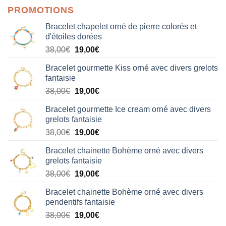
PROMOTIONS
Bracelet chapelet orné de pierre colorés et
d'étoiles dorées
Le
Le
38,00
€
19,00
€
prix
prix
Bracelet gourmette Kiss orné avec divers grelots
initial
actuel
fantaisie
était :
est :
Le
Le
38,00
€
19,00
€
38,00€.
19,00€.
prix
prix
Bracelet gourmette Ice cream orné avec divers
initial
actuel
grelots fantaisie
était :
est :
Le
Le
38,00
€
19,00
€
38,00€.
19,00€.
prix
prix
Bracelet chainette Bohème orné avec divers
initial
actuel
grelots fantaisie
était :
est :
Le
Le
38,00
€
19,00
€
38,00€.
19,00€.
prix
prix
Bracelet chainette Bohème orné avec divers
initial
actuel
pendentifs fantaisie
était :
est :
Le
Le
38,00
€
19,00
€
38,00€.
19,00€.
prix
prix