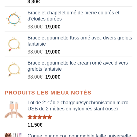
3,30
€
Bracelet chapelet orné de pierre colorés et
d'étoiles dorées
Le
Le
38,00
€
19,00
€
prix
prix
Bracelet gourmette Kiss orné avec divers grelots
initial
actuel
fantaisie
était :
est :
Le
Le
38,00
€
19,00
€
38,00€.
19,00€.
prix
prix
Bracelet gourmette Ice cream orné avec divers
initial
actuel
grelots fantaisie
était :
est :
Le
Le
38,00
€
19,00
€
38,00€.
19,00€.
prix
prix
initial
actuel
PRODUITS LES MIEUX NOTÉS
était :
est :
38,00€.
19,00€.
Lot de 2: câble chargeur/synchronisation micro
USB de 2 mètres en nylon résistant (rose)
Note
5.00
11,50
€
sur 5
Coque tour de cou pour mobile taille universelle