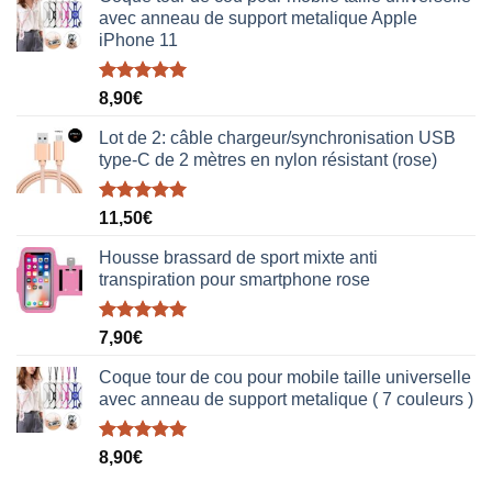
avec anneau de support metalique Apple
iPhone 11
Note
5.00
8,90
€
sur 5
Lot de 2: câble chargeur/synchronisation USB
type-C de 2 mètres en nylon résistant (rose)
Note
5.00
11,50
€
sur 5
Housse brassard de sport mixte anti
transpiration pour smartphone rose
Note
5.00
7,90
€
sur 5
Coque tour de cou pour mobile taille universelle
avec anneau de support metalique ( 7 couleurs )
Note
5.00
8,90
€
sur 5