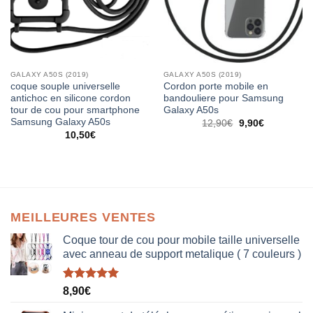
GALAXY A50S (2019)
GALAXY A50S (2019)
coque souple universelle
Cordon porte mobile en
antichoc en silicone cordon
bandouliere pour Samsung
tour de cou pour smartphone
Galaxy A50s
Samsung Galaxy A50s
12,90
€
9,90
€
10,50
€
MEILLEURES VENTES
Coque tour de cou pour mobile taille universelle
avec anneau de support metalique ( 7 couleurs )
Note
5.00
8,90
€
sur 5