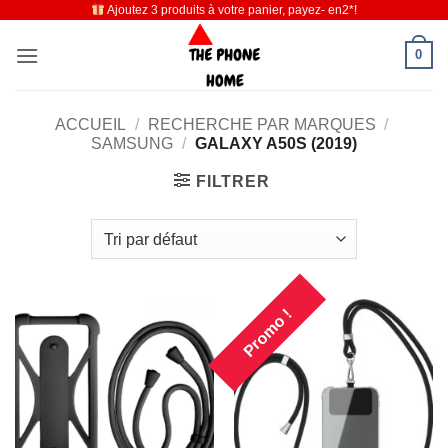
Ajoutez 3 produits à votre panier, payez- en2*!
Passer
au
0
contenu
ACCUEIL
/
RECHERCHE PAR MARQUES
/
SAMSUNG
/
GALAXY A50S (2019)
FILTRER
Promo !