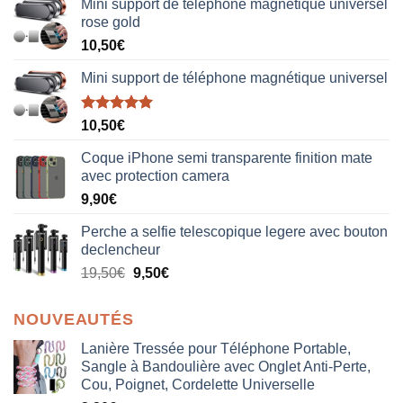
Mini support de téléphone magnétique universel
rose gold
10,50
€
Mini support de téléphone magnétique universel
Note
5.00
10,50
€
sur 5
Coque iPhone semi transparente finition mate
avec protection camera
9,90
€
Perche a selfie telescopique legere avec bouton
declencheur
19,50
€
9,50
€
NOUVEAUTÉS
Lanière Tressée pour Téléphone Portable,
Sangle à Bandoulière avec Onglet Anti-Perte,
Cou, Poignet, Cordelette Universelle