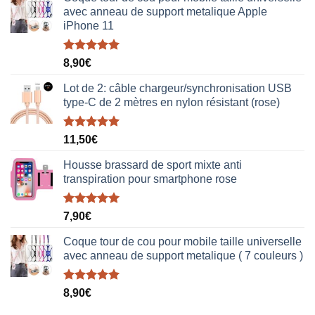
avec anneau de support metalique Apple
iPhone 11
Note
5.00
8,90
€
sur 5
Lot de 2: câble chargeur/synchronisation USB
type-C de 2 mètres en nylon résistant (rose)
Note
5.00
11,50
€
sur 5
Housse brassard de sport mixte anti
transpiration pour smartphone rose
Note
5.00
7,90
€
sur 5
Coque tour de cou pour mobile taille universelle
avec anneau de support metalique ( 7 couleurs )
Note
5.00
8,90
€
sur 5