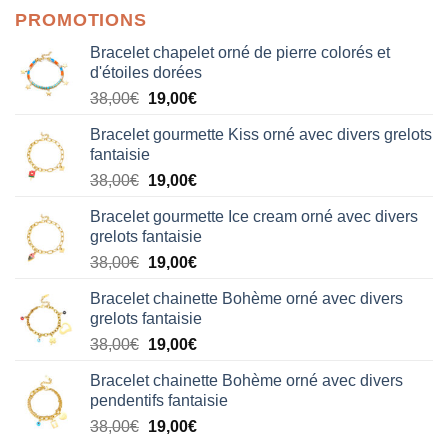
PROMOTIONS
Bracelet chapelet orné de pierre colorés et
d'étoiles dorées
Le
Le
38,00
€
19,00
€
prix
prix
Bracelet gourmette Kiss orné avec divers grelots
initial
actuel
fantaisie
était :
est :
Le
Le
38,00
€
19,00
€
38,00€.
19,00€.
prix
prix
Bracelet gourmette Ice cream orné avec divers
initial
actuel
grelots fantaisie
était :
est :
Le
Le
38,00
€
19,00
€
38,00€.
19,00€.
prix
prix
Bracelet chainette Bohème orné avec divers
initial
actuel
grelots fantaisie
était :
est :
Le
Le
38,00
€
19,00
€
38,00€.
19,00€.
prix
prix
Bracelet chainette Bohème orné avec divers
initial
actuel
pendentifs fantaisie
était :
est :
Le
Le
38,00
€
19,00
€
38,00€.
19,00€.
prix
prix