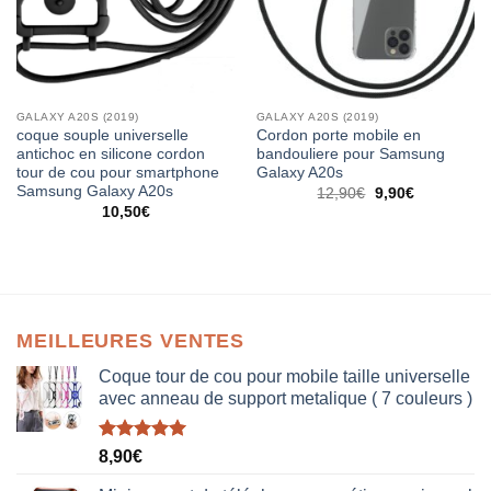
GALAXY A20S (2019)
GALAXY A20S (2019)
coque souple universelle
Cordon porte mobile en
antichoc en silicone cordon
bandouliere pour Samsung
tour de cou pour smartphone
Galaxy A20s
Samsung Galaxy A20s
12,90
€
9,90
€
10,50
€
MEILLEURES VENTES
Coque tour de cou pour mobile taille universelle
avec anneau de support metalique ( 7 couleurs )
Note
5.00
8,90
€
sur 5