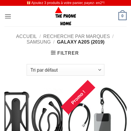
Ajoutez 3 produits à votre panier, payez- en2*!
Passer
au
0
contenu
ACCUEIL
/
RECHERCHE PAR MARQUES
/
SAMSUNG
/
GALAXY A20S (2019)
FILTRER
Promo !