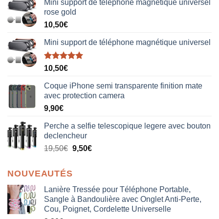
Mini support de téléphone magnétique universel
rose gold
10,50
€
Mini support de téléphone magnétique universel
Note
5.00
10,50
€
sur 5
Coque iPhone semi transparente finition mate
avec protection camera
9,90
€
Perche a selfie telescopique legere avec bouton
declencheur
19,50
€
9,50
€
NOUVEAUTÉS
Lanière Tressée pour Téléphone Portable,
Sangle à Bandoulière avec Onglet Anti-Perte,
Cou, Poignet, Cordelette Universelle