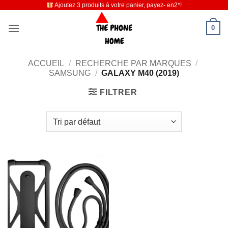
Ajoutez 3 produits à votre panier, payez- en2*!
Passer
au
0
contenu
ACCUEIL
/
RECHERCHE PAR MARQUES
/
SAMSUNG
/
GALAXY M40 (2019)
FILTRER