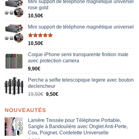
Mini support de téléphone magnétique universel
rose gold
10,50
€
Mini support de téléphone magnétique universel
Note
5.00
10,50
€
sur 5
Coque iPhone semi transparente finition mate
avec protection camera
9,90
€
Perche a selfie telescopique legere avec bouton
declencheur
19,50
€
9,50
€
NOUVEAUTÉS
Lanière Tressée pour Téléphone Portable,
Sangle à Bandoulière avec Onglet Anti-Perte,
Cou, Poignet, Cordelette Universelle