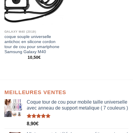
GALAXY M40 (2019)
coque souple universelle
antichoc en silicone cordon
tour de cou pour smartphone
Samsung Galaxy M40
10,50
€
MEILLEURES VENTES
Coque tour de cou pour mobile taille universelle
avec anneau de support metalique ( 7 couleurs )
Note
5.00
8,90
€
sur 5