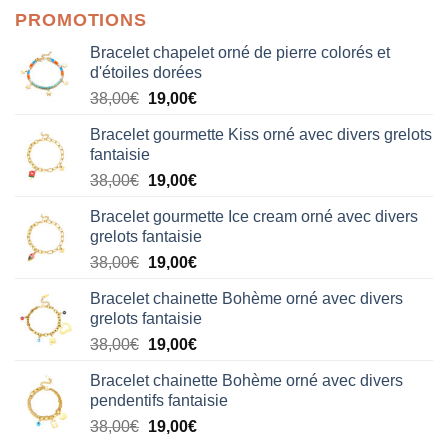
PROMOTIONS
Bracelet chapelet orné de pierre colorés et
d'étoiles dorées
Le
Le
38,00
€
19,00
€
prix
prix
Bracelet gourmette Kiss orné avec divers grelots
initial
actuel
fantaisie
était :
est :
Le
Le
38,00
€
19,00
€
38,00€.
19,00€.
prix
prix
Bracelet gourmette Ice cream orné avec divers
initial
actuel
grelots fantaisie
était :
est :
Le
Le
38,00
€
19,00
€
38,00€.
19,00€.
prix
prix
Bracelet chainette Bohème orné avec divers
initial
actuel
grelots fantaisie
était :
est :
Le
Le
38,00
€
19,00
€
38,00€.
19,00€.
prix
prix
Bracelet chainette Bohème orné avec divers
initial
actuel
pendentifs fantaisie
était :
est :
Le
Le
38,00
€
19,00
€
38,00€.
19,00€.
prix
prix