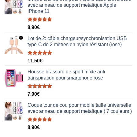
avec anneau de support metalique Apple
iPhone 11
Note
5.00
8,90
€
sur 5
Lot de 2: câble chargeur/synchronisation USB
type-C de 2 mètres en nylon résistant (rose)
Note
5.00
11,50
€
sur 5
Housse brassard de sport mixte anti
transpiration pour smartphone rose
Note
5.00
7,90
€
sur 5
Coque tour de cou pour mobile taille universelle
avec anneau de support metalique ( 7 couleurs )
Note
5.00
8,90
€
sur 5