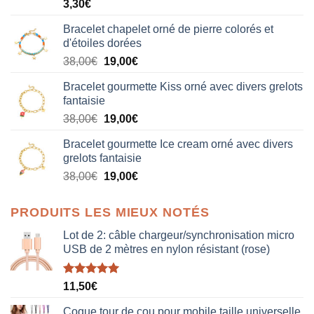
3,30
€
Bracelet chapelet orné de pierre colorés et
d'étoiles dorées
Le
Le
38,00
€
19,00
€
prix
prix
Bracelet gourmette Kiss orné avec divers grelots
initial
actuel
fantaisie
était :
est :
Le
Le
38,00
€
19,00
€
38,00€.
19,00€.
prix
prix
Bracelet gourmette Ice cream orné avec divers
initial
actuel
grelots fantaisie
était :
est :
Le
Le
38,00
€
19,00
€
38,00€.
19,00€.
prix
prix
initial
actuel
PRODUITS LES MIEUX NOTÉS
était :
est :
38,00€.
19,00€.
Lot de 2: câble chargeur/synchronisation micro
USB de 2 mètres en nylon résistant (rose)
Note
5.00
11,50
€
sur 5
Coque tour de cou pour mobile taille universelle