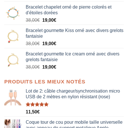
Bracelet chapelet orné de pierre colorés et
d'étoiles dorées
Le
Le
38,00
€
19,00
€
prix
prix
Bracelet gourmette Kiss orné avec divers grelots
initial
actuel
fantaisie
était :
est :
Le
Le
38,00
€
19,00
€
38,00€.
19,00€.
prix
prix
Bracelet gourmette Ice cream orné avec divers
initial
actuel
grelots fantaisie
était :
est :
Le
Le
38,00
€
19,00
€
38,00€.
19,00€.
prix
prix
initial
actuel
PRODUITS LES MIEUX NOTÉS
était :
est :
38,00€.
19,00€.
Lot de 2: câble chargeur/synchronisation micro
USB de 2 mètres en nylon résistant (rose)
Note
5.00
11,50
€
sur 5
Coque tour de cou pour mobile taille universelle
avec anneau de support metalique Apple