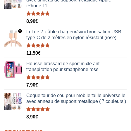
iPhone 11
Note
5.00
8,90
€
sur 5
Lot de 2: câble chargeur/synchronisation USB
type-C de 2 mètres en nylon résistant (rose)
Note
5.00
11,50
€
sur 5
Housse brassard de sport mixte anti
transpiration pour smartphone rose
Note
5.00
7,90
€
sur 5
Coque tour de cou pour mobile taille universelle
avec anneau de support metalique ( 7 couleurs )
Note
5.00
8,90
€
sur 5