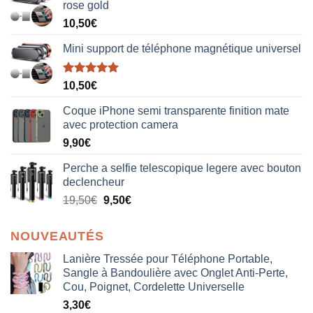
rose gold
10,50
€
Mini support de téléphone magnétique universel
Note
5.00
10,50
€
sur 5
Coque iPhone semi transparente finition mate
avec protection camera
9,90
€
Perche a selfie telescopique legere avec bouton
declencheur
19,50
€
9,50
€
NOUVEAUTÉS
Lanière Tressée pour Téléphone Portable,
Sangle à Bandoulière avec Onglet Anti-Perte,
Cou, Poignet, Cordelette Universelle
3,30
€