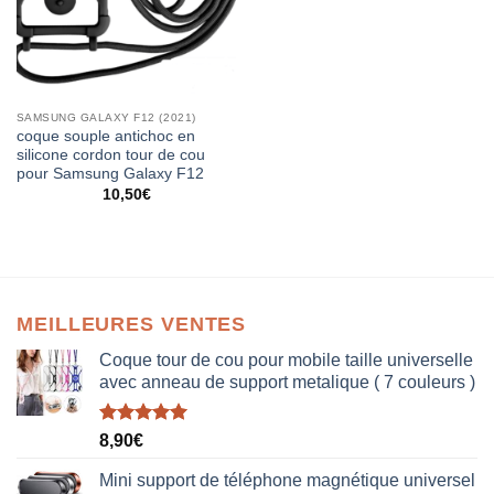
SAMSUNG GALAXY F12 (2021)
coque souple antichoc en
silicone cordon tour de cou
pour Samsung Galaxy F12
10,50
€
MEILLEURES VENTES
Coque tour de cou pour mobile taille universelle
avec anneau de support metalique ( 7 couleurs )
Note
5.00
8,90
€
sur 5
Mini support de téléphone magnétique universel