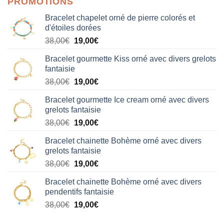
PROMOTIONS
Bracelet chapelet orné de pierre colorés et
d'étoiles dorées
Le
Le
38,00
€
19,00
€
prix
prix
Bracelet gourmette Kiss orné avec divers grelots
initial
actuel
fantaisie
était :
est :
Le
Le
38,00
€
19,00
€
38,00€.
19,00€.
prix
prix
Bracelet gourmette Ice cream orné avec divers
initial
actuel
grelots fantaisie
était :
est :
Le
Le
38,00
€
19,00
€
38,00€.
19,00€.
prix
prix
Bracelet chainette Bohème orné avec divers
initial
actuel
grelots fantaisie
était :
est :
Le
Le
38,00
€
19,00
€
38,00€.
19,00€.
prix
prix
Bracelet chainette Bohème orné avec divers
initial
actuel
pendentifs fantaisie
était :
est :
Le
Le
38,00
€
19,00
€
38,00€.
19,00€.
prix
prix