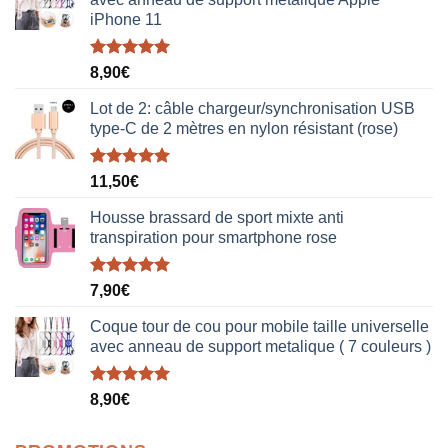
iPhone 11
Note
5.00
8,90
€
sur 5
Lot de 2: câble chargeur/synchronisation USB
type-C de 2 mètres en nylon résistant (rose)
Note
5.00
11,50
€
sur 5
Housse brassard de sport mixte anti
transpiration pour smartphone rose
Note
5.00
7,90
€
sur 5
Coque tour de cou pour mobile taille universelle
avec anneau de support metalique ( 7 couleurs )
Note
5.00
8,90
€
sur 5