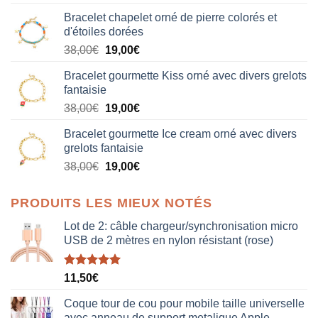
Bracelet chapelet orné de pierre colorés et
d'étoiles dorées
Le
Le
38,00
€
19,00
€
prix
prix
Bracelet gourmette Kiss orné avec divers grelots
initial
actuel
fantaisie
était :
est :
Le
Le
38,00
€
19,00
€
38,00€.
19,00€.
prix
prix
Bracelet gourmette Ice cream orné avec divers
initial
actuel
grelots fantaisie
était :
est :
Le
Le
38,00
€
19,00
€
38,00€.
19,00€.
prix
prix
initial
actuel
PRODUITS LES MIEUX NOTÉS
était :
est :
38,00€.
19,00€.
Lot de 2: câble chargeur/synchronisation micro
USB de 2 mètres en nylon résistant (rose)
Note
5.00
11,50
€
sur 5
Coque tour de cou pour mobile taille universelle
avec anneau de support metalique Apple