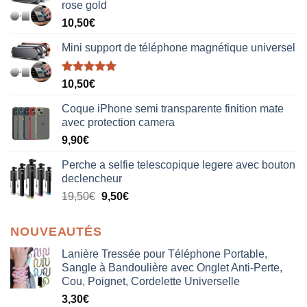
rose gold
10,50
€
Mini support de téléphone magnétique universel
Note
5.00
10,50
€
sur 5
Coque iPhone semi transparente finition mate
avec protection camera
9,90
€
Perche a selfie telescopique legere avec bouton
declencheur
19,50
€
9,50
€
NOUVEAUTÉS
Lanière Tressée pour Téléphone Portable,
Sangle à Bandoulière avec Onglet Anti-Perte,
Cou, Poignet, Cordelette Universelle
3,30
€