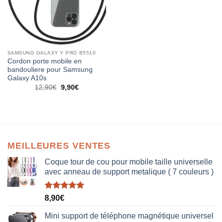
SAMSUNG GALAXY Y PRO B5510
Cordon porte mobile en
bandouliere pour Samsung
Galaxy A10s
12,90
€
9,90
€
MEILLEURES VENTES
Coque tour de cou pour mobile taille universelle
avec anneau de support metalique ( 7 couleurs )
Note
5.00
8,90
€
sur 5
Mini support de téléphone magnétique universel