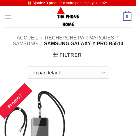
Ajoutez 3 produits à votre panier, payez- en2*!
Passer
au
0
contenu
ACCUEIL
/
RECHERCHE PAR MARQUES
/
SAMSUNG
/
SAMSUNG GALAXY Y PRO B5510
FILTRER
Promo !