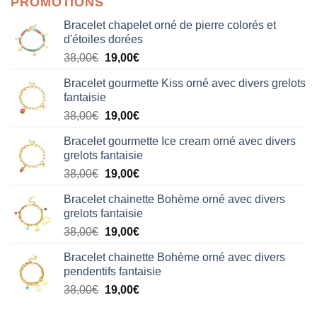
PROMOTIONS
Bracelet chapelet orné de pierre colorés et
d'étoiles dorées
Le
Le
38,00
€
19,00
€
prix
prix
Bracelet gourmette Kiss orné avec divers grelots
initial
actuel
fantaisie
était :
est :
Le
Le
38,00
€
19,00
€
38,00€.
19,00€.
prix
prix
Bracelet gourmette Ice cream orné avec divers
initial
actuel
grelots fantaisie
était :
est :
Le
Le
38,00
€
19,00
€
38,00€.
19,00€.
prix
prix
Bracelet chainette Bohème orné avec divers
initial
actuel
grelots fantaisie
était :
est :
Le
Le
38,00
€
19,00
€
38,00€.
19,00€.
prix
prix
Bracelet chainette Bohème orné avec divers
initial
actuel
pendentifs fantaisie
était :
est :
Le
Le
38,00
€
19,00
€
38,00€.
19,00€.
prix
prix