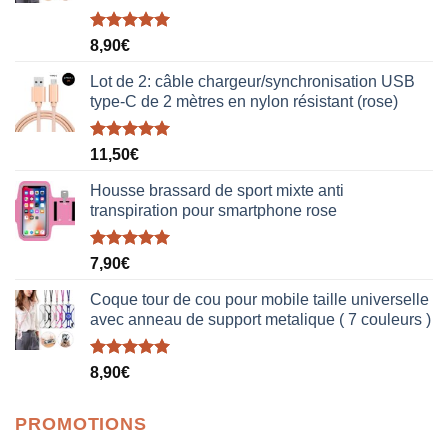
Note
5.00
8,90
€
sur 5
Lot de 2: câble chargeur/synchronisation USB
type-C de 2 mètres en nylon résistant (rose)
Note
5.00
11,50
€
sur 5
Housse brassard de sport mixte anti
transpiration pour smartphone rose
Note
5.00
7,90
€
sur 5
Coque tour de cou pour mobile taille universelle
avec anneau de support metalique ( 7 couleurs )
Note
5.00
8,90
€
sur 5
PROMOTIONS