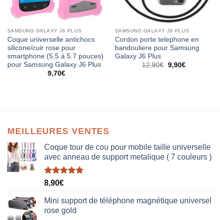
SAMSUNG GALAXY J6 PLUS
SAMSUNG GALAXY J6 PLUS
Coque universelle antichocs
Cordon porte telephone en
silicone/cuir rose pour
bandouliere pour Samsung
smartphone (5.5 à 5.7 pouces)
Galaxy J6 Plus
pour Samsung Galaxy J6 Plus
12,90
€
9,90
€
9,70
€
MEILLEURES VENTES
Coque tour de cou pour mobile taille universelle
avec anneau de support metalique ( 7 couleurs )
Note
5.00
8,90
€
sur 5
Mini support de téléphone magnétique universel
rose gold