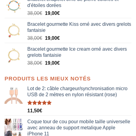
d'étoiles dorées
Le
Le
38,00
€
19,00
€
prix
prix
Bracelet gourmette Kiss orné avec divers grelots
initial
actuel
fantaisie
était :
est :
Le
Le
38,00
€
19,00
€
38,00€.
19,00€.
prix
prix
Bracelet gourmette Ice cream orné avec divers
initial
actuel
grelots fantaisie
était :
est :
Le
Le
38,00
€
19,00
€
38,00€.
19,00€.
prix
prix
initial
actuel
PRODUITS LES MIEUX NOTÉS
était :
est :
38,00€.
19,00€.
Lot de 2: câble chargeur/synchronisation micro
USB de 2 mètres en nylon résistant (rose)
Note
5.00
11,50
€
sur 5
Coque tour de cou pour mobile taille universelle
avec anneau de support metalique Apple
iPhone 11