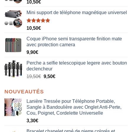
10,50
€
Mini support de téléphone magnétique universel
Note
5.00
10,50
€
sur 5
Coque iPhone semi transparente finition mate
avec protection camera
9,90
€
Perche a selfie telescopique legere avec bouton
declencheur
19,50
€
9,50
€
NOUVEAUTÉS
Lanière Tressée pour Téléphone Portable,
Sangle à Bandoulière avec Onglet Anti-Perte,
Cou, Poignet, Cordelette Universelle
3,30
€
Bracelet chapelet orné de pierre colorés et