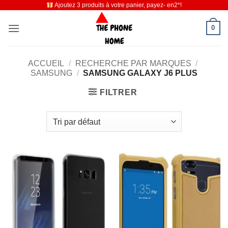
Ajoutez 3 produits à votre panier, payez- en2*!
Passer
au
0
contenu
ACCUEIL
/
RECHERCHE PAR MARQUES
/
SAMSUNG
/
SAMSUNG GALAXY J6 PLUS
FILTRER