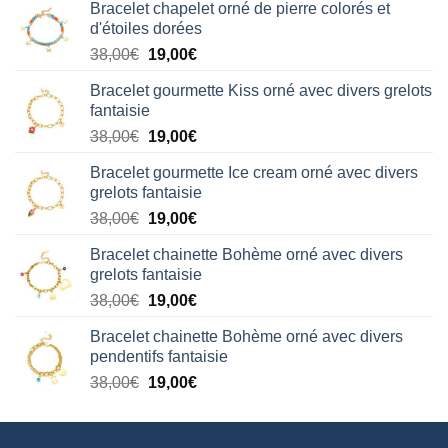
Bracelet chapelet orné de pierre colorés et
d'étoiles dorées
Le
Le
38,00
€
19,00
€
prix
prix
Bracelet gourmette Kiss orné avec divers grelots
initial
actuel
fantaisie
était :
est :
Le
Le
38,00
€
19,00
€
38,00€.
19,00€.
prix
prix
Bracelet gourmette Ice cream orné avec divers
initial
actuel
grelots fantaisie
était :
est :
Le
Le
38,00
€
19,00
€
38,00€.
19,00€.
prix
prix
Bracelet chainette Bohème orné avec divers
initial
actuel
grelots fantaisie
était :
est :
Le
Le
38,00
€
19,00
€
38,00€.
19,00€.
prix
prix
Bracelet chainette Bohème orné avec divers
initial
actuel
pendentifs fantaisie
était :
est :
Le
Le
38,00
€
19,00
€
38,00€.
19,00€.
prix
prix
initial
actuel
était :
est :