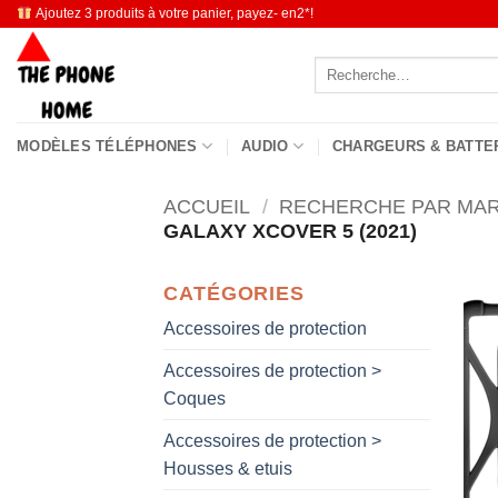
Passer
Ajoutez 3 produits à votre panier, payez- en2*!
au
Recherche
contenu
pour :
MODÈLES TÉLÉPHONES
AUDIO
CHARGEURS & BATTE
ACCUEIL
/
RECHERCHE PAR MA
GALAXY XCOVER 5 (2021)
CATÉGORIES
Accessoires de protection
Accessoires de protection >
Coques
Accessoires de protection >
Housses & etuis