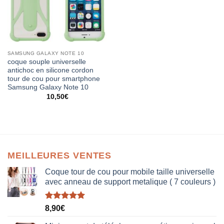
SAMSUNG GALAXY NOTE 10
coque souple universelle
antichoc en silicone cordon
tour de cou pour smartphone
Samsung Galaxy Note 10
10,50
€
MEILLEURES VENTES
Coque tour de cou pour mobile taille universelle
avec anneau de support metalique ( 7 couleurs )
Note
5.00
8,90
€
sur 5