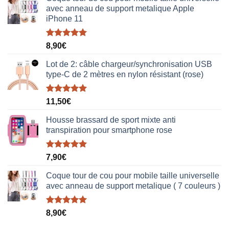
avec anneau de support metalique Apple
iPhone 11
Note
5.00
8,90
€
sur 5
Lot de 2: câble chargeur/synchronisation USB
type-C de 2 mètres en nylon résistant (rose)
Note
5.00
11,50
€
sur 5
Housse brassard de sport mixte anti
transpiration pour smartphone rose
Note
5.00
7,90
€
sur 5
Coque tour de cou pour mobile taille universelle
avec anneau de support metalique ( 7 couleurs )
Note
5.00
8,90
€
sur 5