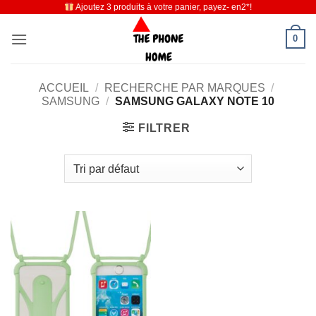
Ajoutez 3 produits à votre panier, payez- en2*!
Passer
au
0
contenu
ACCUEIL
/
RECHERCHE PAR MARQUES
/
SAMSUNG
/
SAMSUNG GALAXY NOTE 10
FILTRER