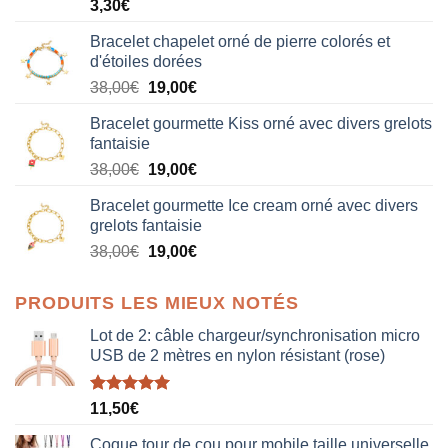
3,30
€
Bracelet chapelet orné de pierre colorés et
d'étoiles dorées
Le
Le
38,00
€
19,00
€
prix
prix
Bracelet gourmette Kiss orné avec divers grelots
initial
actuel
fantaisie
était :
est :
Le
Le
38,00
€
19,00
€
38,00€.
19,00€.
prix
prix
Bracelet gourmette Ice cream orné avec divers
initial
actuel
grelots fantaisie
était :
est :
Le
Le
38,00
€
19,00
€
38,00€.
19,00€.
prix
prix
initial
actuel
PRODUITS LES MIEUX NOTÉS
était :
est :
38,00€.
19,00€.
Lot de 2: câble chargeur/synchronisation micro
USB de 2 mètres en nylon résistant (rose)
Note
5.00
11,50
€
sur 5
Coque tour de cou pour mobile taille universelle