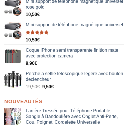
Mini support de téléphone magnétique universel
rose gold
10,50
€
Mini support de téléphone magnétique universel
Note
5.00
10,50
€
sur 5
Coque iPhone semi transparente finition mate
avec protection camera
9,90
€
Perche a selfie telescopique legere avec bouton
declencheur
19,50
€
9,50
€
NOUVEAUTÉS
Lanière Tressée pour Téléphone Portable,
Sangle à Bandoulière avec Onglet Anti-Perte,
Cou, Poignet, Cordelette Universelle