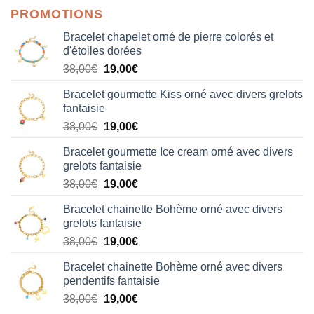
PROMOTIONS
Bracelet chapelet orné de pierre colorés et
d'étoiles dorées
Le
Le
38,00
€
19,00
€
prix
prix
Bracelet gourmette Kiss orné avec divers grelots
initial
actuel
fantaisie
était :
est :
Le
Le
38,00
€
19,00
€
38,00€.
19,00€.
prix
prix
Bracelet gourmette Ice cream orné avec divers
initial
actuel
grelots fantaisie
était :
est :
Le
Le
38,00
€
19,00
€
38,00€.
19,00€.
prix
prix
Bracelet chainette Bohème orné avec divers
initial
actuel
grelots fantaisie
était :
est :
Le
Le
38,00
€
19,00
€
38,00€.
19,00€.
prix
prix
Bracelet chainette Bohème orné avec divers
initial
actuel
pendentifs fantaisie
était :
est :
Le
Le
38,00
€
19,00
€
38,00€.
19,00€.
prix
prix