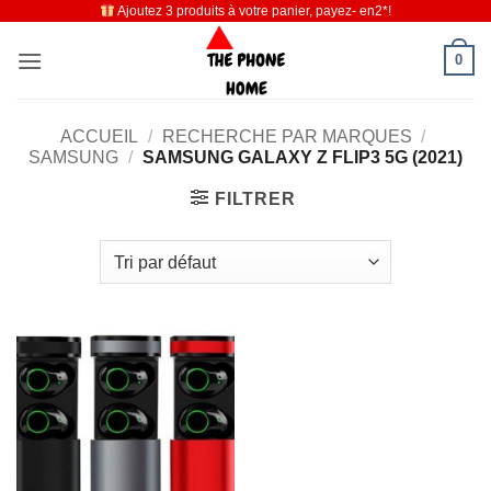
Ajoutez 3 produits à votre panier, payez- en2*!
Passer
au
0
contenu
ACCUEIL
/
RECHERCHE PAR MARQUES
/
SAMSUNG
/
SAMSUNG GALAXY Z FLIP3 5G (2021)
FILTRER