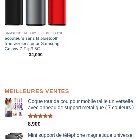
SAMSUNG GALAXY Z FLIP3 5G (2021)
ecouteurs sans fil bluetooth
true wireless pour Samsung
Galaxy Z Flip3 5G
34,00
€
MEILLEURES VENTES
Coque tour de cou pour mobile taille universelle
avec anneau de support metalique ( 7 couleurs )
Note
5.00
8,90
€
sur 5
Mini support de téléphone magnétique universel