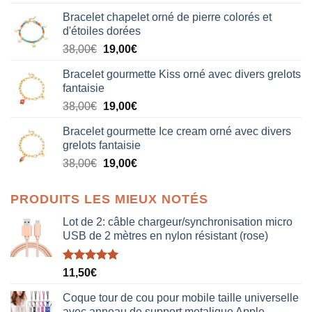
Bracelet chapelet orné de pierre colorés et
d'étoiles dorées
Le
Le
38,00
€
19,00
€
prix
prix
Bracelet gourmette Kiss orné avec divers grelots
initial
actuel
fantaisie
était :
est :
Le
Le
38,00
€
19,00
€
38,00€.
19,00€.
prix
prix
Bracelet gourmette Ice cream orné avec divers
initial
actuel
grelots fantaisie
était :
est :
Le
Le
38,00
€
19,00
€
38,00€.
19,00€.
prix
prix
initial
actuel
PRODUITS LES MIEUX NOTÉS
était :
est :
38,00€.
19,00€.
Lot de 2: câble chargeur/synchronisation micro
USB de 2 mètres en nylon résistant (rose)
Note
5.00
11,50
€
sur 5
Coque tour de cou pour mobile taille universelle
avec anneau de support metalique Apple