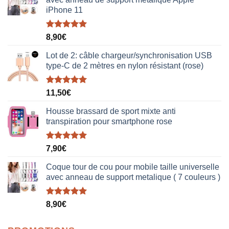
iPhone 11
Note
5.00
8,90
€
sur 5
Lot de 2: câble chargeur/synchronisation USB
type-C de 2 mètres en nylon résistant (rose)
Note
5.00
11,50
€
sur 5
Housse brassard de sport mixte anti
transpiration pour smartphone rose
Note
5.00
7,90
€
sur 5
Coque tour de cou pour mobile taille universelle
avec anneau de support metalique ( 7 couleurs )
Note
5.00
8,90
€
sur 5