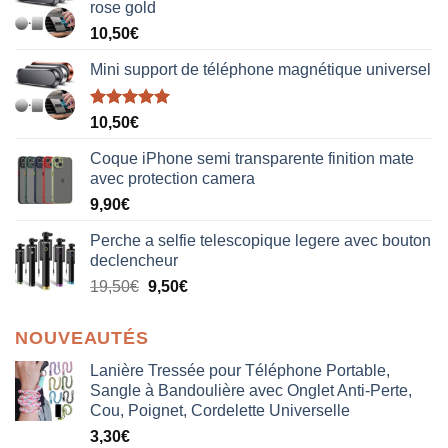
rose gold
10,50
€
Mini support de téléphone magnétique universel
Note
5.00
10,50
€
sur 5
Coque iPhone semi transparente finition mate
avec protection camera
9,90
€
Perche a selfie telescopique legere avec bouton
declencheur
19,50
€
9,50
€
NOUVEAUTÉS
Lanière Tressée pour Téléphone Portable,
Sangle à Bandoulière avec Onglet Anti-Perte,
Cou, Poignet, Cordelette Universelle
3,30
€