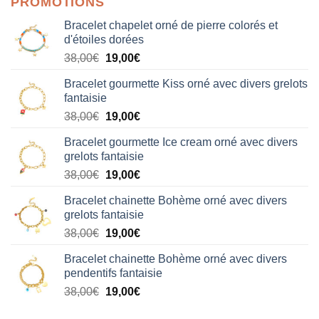
PROMOTIONS
Bracelet chapelet orné de pierre colorés et
d'étoiles dorées
Le
Le
38,00
€
19,00
€
prix
prix
Bracelet gourmette Kiss orné avec divers grelots
initial
actuel
fantaisie
était :
est :
Le
Le
38,00
€
19,00
€
38,00€.
19,00€.
prix
prix
Bracelet gourmette Ice cream orné avec divers
initial
actuel
grelots fantaisie
était :
est :
Le
Le
38,00
€
19,00
€
38,00€.
19,00€.
prix
prix
Bracelet chainette Bohème orné avec divers
initial
actuel
grelots fantaisie
était :
est :
Le
Le
38,00
€
19,00
€
38,00€.
19,00€.
prix
prix
Bracelet chainette Bohème orné avec divers
initial
actuel
pendentifs fantaisie
était :
est :
Le
Le
38,00
€
19,00
€
38,00€.
19,00€.
prix
prix