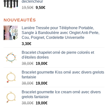
declencheur
19,50
€
9,50
€
NOUVEAUTÉS
Lanière Tressée pour Téléphone Portable,
Sangle à Bandoulière avec Onglet Anti-Perte,
Cou, Poignet, Cordelette Universelle
3,30
€
Bracelet chapelet orné de pierre colorés et
d'étoiles dorées
Le
Le
38,00
€
19,00
€
prix
prix
Bracelet gourmette Kiss orné avec divers grelots
initial
actuel
fantaisie
était :
est :
Le
Le
38,00
€
19,00
€
38,00€.
19,00€.
prix
prix
Bracelet gourmette Ice cream orné avec divers
initial
actuel
grelots fantaisie
était :
est :
Le
Le
38,00
€
19,00
€
38,00€.
19,00€.
prix
prix