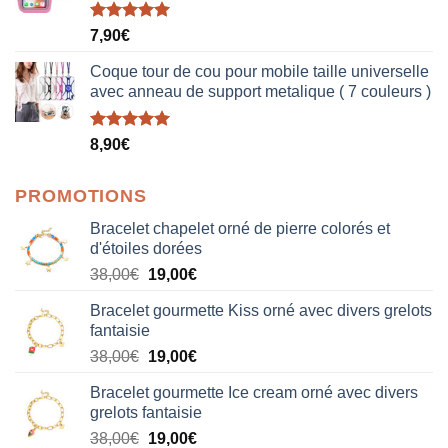
Note
5.00
7,90
€
sur 5
Coque tour de cou pour mobile taille universelle
avec anneau de support metalique ( 7 couleurs )
Note
5.00
8,90
€
sur 5
PROMOTIONS
Bracelet chapelet orné de pierre colorés et
d'étoiles dorées
Le
Le
38,00
€
19,00
€
prix
prix
Bracelet gourmette Kiss orné avec divers grelots
initial
actuel
fantaisie
était :
est :
Le
Le
38,00
€
19,00
€
38,00€.
19,00€.
prix
prix
Bracelet gourmette Ice cream orné avec divers
initial
actuel
grelots fantaisie
était :
est :
Le
Le
38,00
€
19,00
€
38,00€.
19,00€.