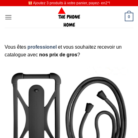
Ajoutez 3 produits à votre panier, payez- en2*!
Passer
au
0
contenu
Vous êtes
professionel
et vous souhaitez recevoir un
catalogue avec
nos prix de gros
?