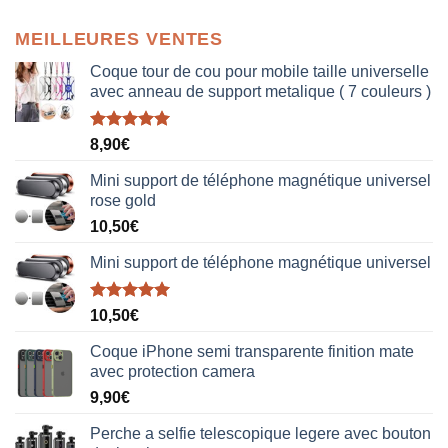
MEILLEURES VENTES
Coque tour de cou pour mobile taille universelle
avec anneau de support metalique ( 7 couleurs )
Note
5.00
8,90
€
sur 5
Mini support de téléphone magnétique universel
rose gold
10,50
€
Mini support de téléphone magnétique universel
Note
5.00
10,50
€
sur 5
Coque iPhone semi transparente finition mate
avec protection camera
9,90
€
Perche a selfie telescopique legere avec bouton