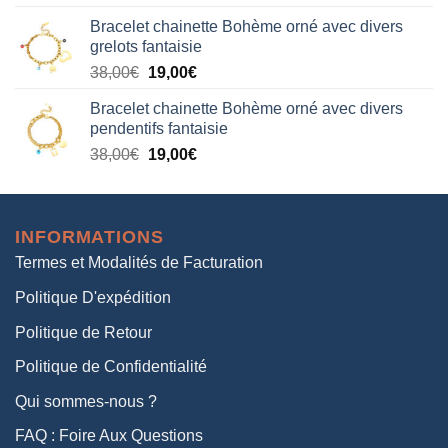
prix
prix
Bracelet chainette Bohème orné avec divers
initial
actuel
grelots fantaisie
était :
est :
Le
Le
38,00
€
19,00
€
38,00€.
19,00€.
prix
prix
Bracelet chainette Bohème orné avec divers
initial
actuel
pendentifs fantaisie
était :
est :
Le
Le
38,00
€
19,00
€
38,00€.
19,00€.
prix
prix
initial
actuel
était :
est :
INFORMATIONS
38,00€.
19,00€.
Termes et Modalités de Facturation
Politique D'expédition
Politique de Retour
Politique de Confidentialité
Qui sommes-nous ?
FAQ : Foire Aux Questions