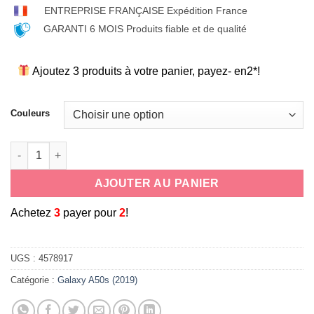
ENTREPRISE FRANÇAISE Expédition France
GARANTI 6 MOIS Produits fiable et de qualité
Ajoutez 3 produits à votre panier, payez- en2*!
Couleurs
quantité de coque souple universelle antichoc en silicone c
AJOUTER AU PANIER
A
chetez
3
payer pour
2
!
UGS :
4578917
Catégorie :
Galaxy A50s (2019)