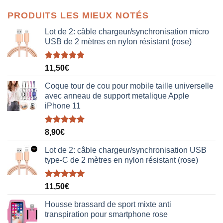
initial
actuel
PRODUITS LES MIEUX NOTÉS
était :
est :
38,00€.
19,00€.
Lot de 2: câble chargeur/synchronisation micro
USB de 2 mètres en nylon résistant (rose)
Note
5.00
11,50
€
sur 5
Coque tour de cou pour mobile taille universelle
avec anneau de support metalique Apple
iPhone 11
Note
5.00
8,90
€
sur 5
Lot de 2: câble chargeur/synchronisation USB
type-C de 2 mètres en nylon résistant (rose)
Note
5.00
11,50
€
sur 5
Housse brassard de sport mixte anti
transpiration pour smartphone rose