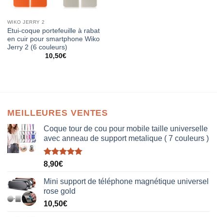
WIKO JERRY 2
Etui-coque portefeuille à rabat
en cuir pour smartphone Wiko
Jerry 2 (6 couleurs)
10,50
€
MEILLEURES VENTES
Coque tour de cou pour mobile taille universelle
avec anneau de support metalique ( 7 couleurs )
Note
5.00
8,90
€
sur 5
Mini support de téléphone magnétique universel
rose gold
10,50
€