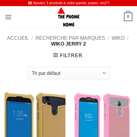
Ajoutez 3 produits à votre panier, payez- en2*!
Passer
au
0
contenu
ACCUEIL
/
RECHERCHE PAR MARQUES
/
WIKO
/
WIKO JERRY 2
FILTRER