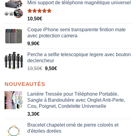
Mini support de téléphone magnétique universel
Note
5.00
10,50
€
sur 5
Coque iPhone semi transparente finition mate
avec protection camera
9,90
€
Perche a selfie telescopique legere avec bouton
declencheur
19,50
€
9,50
€
NOUVEAUTÉS
Lanière Tressée pour Téléphone Portable,
Sangle à Bandoulière avec Onglet Anti-Perte,
Cou, Poignet, Cordelette Universelle
3,30
€
Bracelet chapelet orné de pierre colorés et
d'étoiles dorées