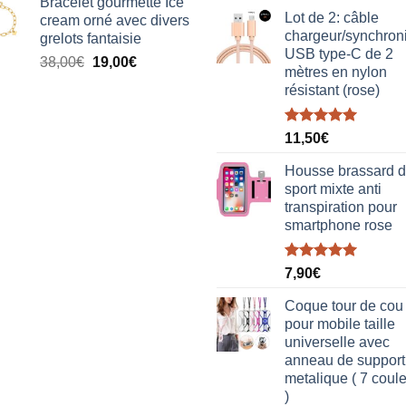
Bracelet gourmette Ice
initial
actuel
Lot de 2: câble
cream orné avec divers
était :
est :
chargeur/synchron
grelots fantaisie
38,00€.
19,00€.
USB type-C de 2
Le
Le
38,00
€
19,00
€
mètres en nylon
prix
prix
résistant (rose)
initial
actuel
était :
est :
Note
5.00
38,00€.
19,00€.
11,50
€
sur 5
Housse brassard 
sport mixte anti
transpiration pour
smartphone rose
Note
5.00
7,90
€
sur 5
Coque tour de cou
pour mobile taille
universelle avec
anneau de support
metalique ( 7 coul
)