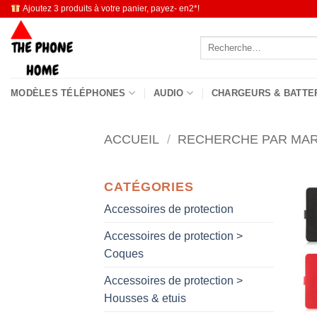
Passer
Ajoutez 3 produits à votre panier, payez- en2*!
au
Recherche
contenu
pour :
MODÈLES TÉLÉPHONES
AUDIO
CHARGEURS & BATTE
ACCUEIL
/
RECHERCHE PAR MA
CATÉGORIES
Accessoires de protection
Accessoires de protection >
Coques
Accessoires de protection >
Housses & etuis