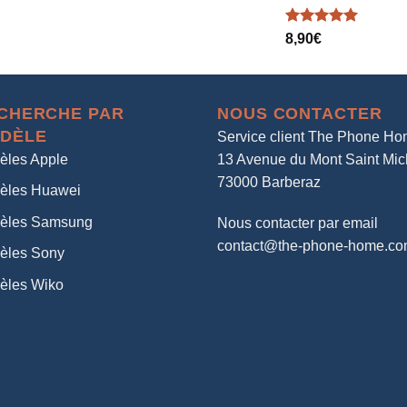
Note
5.00
8,90
€
sur 5
CHERCHE PAR
NOUS CONTACTER
DÈLE
Service client The Phone H
èles Apple
13 Avenue du Mont Saint Mic
73000 Barberaz
èles Huawei
èles Samsung
Nous contacter par email
contact@the-phone-home.c
èles Sony
èles Wiko