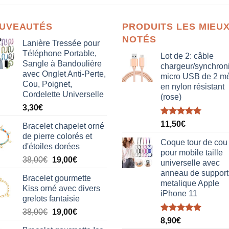
UVEAUTÉS
PRODUITS LES MIEU
NOTÉS
Lanière Tressée pour
Téléphone Portable,
Lot de 2: câble
Sangle à Bandoulière
chargeur/synchron
avec Onglet Anti-Perte,
micro USB de 2 mè
Cou, Poignet,
en nylon résistant
Cordelette Universelle
(rose)
3,30
€
Note
5.00
11,50
€
Bracelet chapelet orné
sur 5
de pierre colorés et
Coque tour de cou
d'étoiles dorées
pour mobile taille
Le
Le
38,00
€
19,00
€
universelle avec
prix
prix
anneau de support
Bracelet gourmette
initial
actuel
metalique Apple
Kiss orné avec divers
était :
est :
iPhone 11
grelots fantaisie
38,00€.
19,00€.
Le
Le
38,00
€
19,00
€
Note
5.00
8,90
€
prix
prix
sur 5