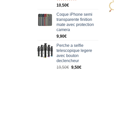
Note
5.00
10,50
€
sur 5
Coque iPhone semi
transparente finition
mate avec protection
camera
9,90
€
Perche a selfie
telescopique legere
avec bouton
declencheur
19,50
€
9,50
€