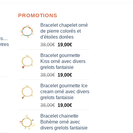
X
PROMOTIONS
Bracelet chapelet orné
de pierre colorés et
d'étoiles dorées
isation
tres
Le
Le
38,00
€
19,00
€
prix
prix
Bracelet gourmette
initial
actuel
Kiss orné avec divers
était :
est :
grelots fantaisie
38,00€.
19,00€.
Le
Le
38,00
€
19,00
€
prix
prix
Bracelet gourmette Ice
initial
actuel
cream orné avec divers
était :
est :
grelots fantaisie
38,00€.
19,00€.
Le
Le
38,00
€
19,00
€
prix
prix
Bracelet chainette
initial
actuel
Bohème orné avec
était :
est :
divers grelots fantaisie
38,00€.
19,00€.