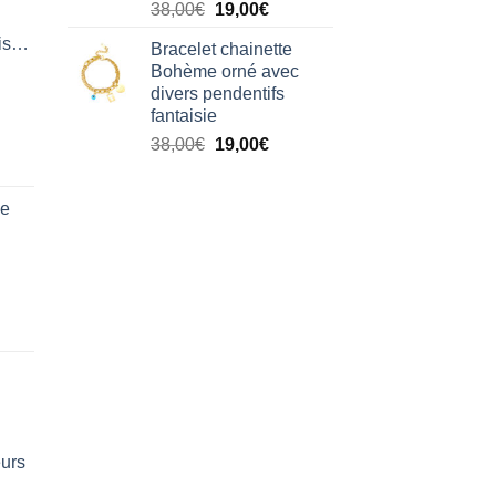
Le
Le
38,00
€
19,00
€
prix
prix
isation
Bracelet chainette
initial
actuel
Bohème orné avec
était :
est :
divers pendentifs
38,00€.
19,00€.
fantaisie
Le
Le
38,00
€
19,00
€
prix
prix
initial
actuel
de
était :
est :
38,00€.
19,00€.
eurs