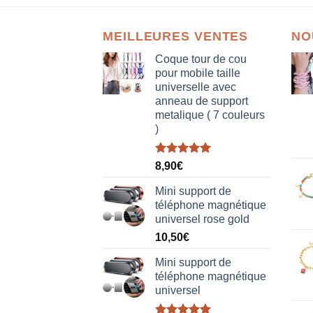
MEILLEURES VENTES
NO
Coque tour de cou
pour mobile taille
universelle avec
anneau de support
metalique ( 7 couleurs
)
Note
5.00
8,90
€
sur 5
Mini support de
téléphone magnétique
universel rose gold
10,50
€
Mini support de
téléphone magnétique
universel