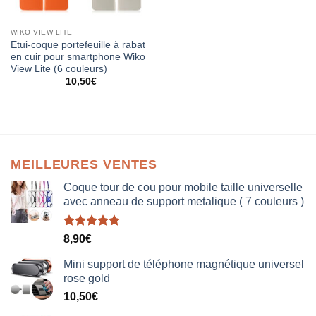
WIKO VIEW LITE
Etui-coque portefeuille à rabat
en cuir pour smartphone Wiko
View Lite (6 couleurs)
10,50
€
MEILLEURES VENTES
Coque tour de cou pour mobile taille universelle
avec anneau de support metalique ( 7 couleurs )
Note
5.00
8,90
€
sur 5
Mini support de téléphone magnétique universel
rose gold
10,50
€