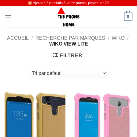
Ajoutez 3 produits à votre panier, payez- en2*!
Passer
au
0
contenu
ACCUEIL
/
RECHERCHE PAR MARQUES
/
WIKO
/
WIKO VIEW LITE
FILTRER