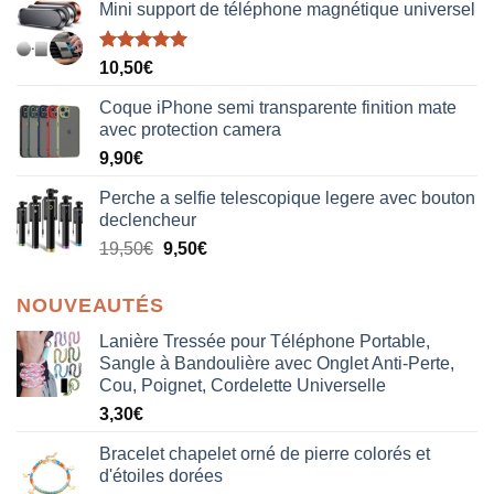
Mini support de téléphone magnétique universel
Note
5.00
10,50
€
sur 5
Coque iPhone semi transparente finition mate
avec protection camera
9,90
€
Perche a selfie telescopique legere avec bouton
declencheur
19,50
€
9,50
€
NOUVEAUTÉS
Lanière Tressée pour Téléphone Portable,
Sangle à Bandoulière avec Onglet Anti-Perte,
Cou, Poignet, Cordelette Universelle
3,30
€
Bracelet chapelet orné de pierre colorés et
d'étoiles dorées