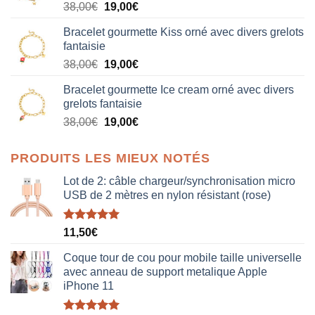
Le
Le
38,00
€
19,00
€
prix
prix
Bracelet gourmette Kiss orné avec divers grelots
initial
actuel
fantaisie
était :
est :
Le
Le
38,00
€
19,00
€
38,00€.
19,00€.
prix
prix
Bracelet gourmette Ice cream orné avec divers
initial
actuel
grelots fantaisie
était :
est :
Le
Le
38,00
€
19,00
€
38,00€.
19,00€.
prix
prix
initial
actuel
PRODUITS LES MIEUX NOTÉS
était :
est :
38,00€.
19,00€.
Lot de 2: câble chargeur/synchronisation micro
USB de 2 mètres en nylon résistant (rose)
Note
5.00
11,50
€
sur 5
Coque tour de cou pour mobile taille universelle
avec anneau de support metalique Apple
iPhone 11