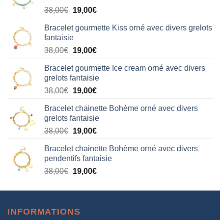
Le
Le
38,00
€
19,00
€
prix
prix
Bracelet gourmette Kiss orné avec divers grelots
initial
actuel
fantaisie
était :
est :
Le
Le
38,00
€
19,00
€
38,00€.
19,00€.
prix
prix
Bracelet gourmette Ice cream orné avec divers
initial
actuel
grelots fantaisie
était :
est :
Le
Le
38,00
€
19,00
€
38,00€.
19,00€.
prix
prix
Bracelet chainette Bohème orné avec divers
initial
actuel
grelots fantaisie
était :
est :
Le
Le
38,00
€
19,00
€
38,00€.
19,00€.
prix
prix
Bracelet chainette Bohème orné avec divers
initial
actuel
pendentifs fantaisie
était :
est :
Le
Le
38,00
€
19,00
€
38,00€.
19,00€.
prix
prix
initial
actuel
était :
est :
INFORMATIONS
38,00€.
19,00€.