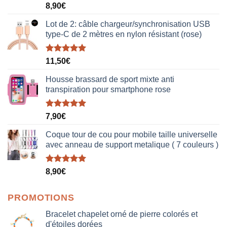
Note
5.00
8,90
€
sur 5
Lot de 2: câble chargeur/synchronisation USB
type-C de 2 mètres en nylon résistant (rose)
Note
5.00
11,50
€
sur 5
Housse brassard de sport mixte anti
transpiration pour smartphone rose
Note
5.00
7,90
€
sur 5
Coque tour de cou pour mobile taille universelle
avec anneau de support metalique ( 7 couleurs )
Note
5.00
8,90
€
sur 5
PROMOTIONS
Bracelet chapelet orné de pierre colorés et
d'étoiles dorées