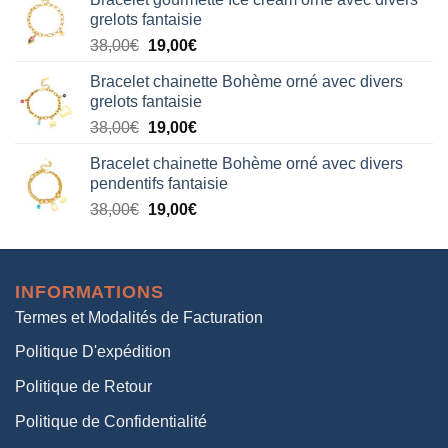
initial
actuel
grelots fantaisie
était :
est :
Le
Le
38,00
€
19,00
€
38,00€.
19,00€.
prix
prix
Bracelet chainette Bohème orné avec divers
initial
actuel
grelots fantaisie
était :
est :
Le
Le
38,00
€
19,00
€
38,00€.
19,00€.
prix
prix
Bracelet chainette Bohème orné avec divers
initial
actuel
pendentifs fantaisie
était :
est :
Le
Le
38,00
€
19,00
€
38,00€.
19,00€.
prix
prix
initial
actuel
était :
est :
INFORMATIONS
38,00€.
19,00€.
Termes et Modalités de Facturation
Politique D'expédition
Politique de Retour
Politique de Confidentialité