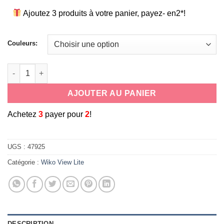
Ajoutez 3 produits à votre panier, payez- en2*!
Couleurs:
quantité de Etui-coque portefeuille à rabat en cuir pour smartp
AJOUTER AU PANIER
A
chetez
3
payer pour
2
!
UGS :
47925
Catégorie :
Wiko View Lite
DESCRIPTION