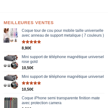
MEILLEURES VENTES
Coque tour de cou pour mobile taille universelle
avec anneau de support metalique ( 7 couleurs )
Note
5.00
8,90
€
sur 5
Mini support de téléphone magnétique universel
rose gold
10,50
€
Mini support de téléphone magnétique universel
Note
5.00
10,50
€
sur 5
Coque iPhone semi transparente finition mate
avec protection camera