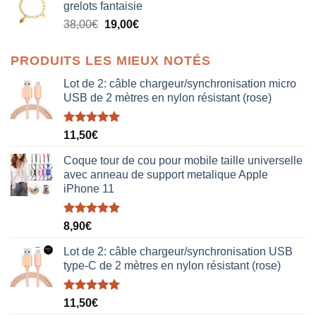
grelots fantaisie
était :
est :
Le
Le
38,00
€
19,00
€
38,00€.
19,00€.
prix
prix
initial
actuel
PRODUITS LES MIEUX NOTÉS
était :
est :
38,00€.
19,00€.
Lot de 2: câble chargeur/synchronisation micro
USB de 2 mètres en nylon résistant (rose)
Note
5.00
11,50
€
sur 5
Coque tour de cou pour mobile taille universelle
avec anneau de support metalique Apple
iPhone 11
Note
5.00
8,90
€
sur 5
Lot de 2: câble chargeur/synchronisation USB
type-C de 2 mètres en nylon résistant (rose)
Note
5.00
11,50
€
sur 5