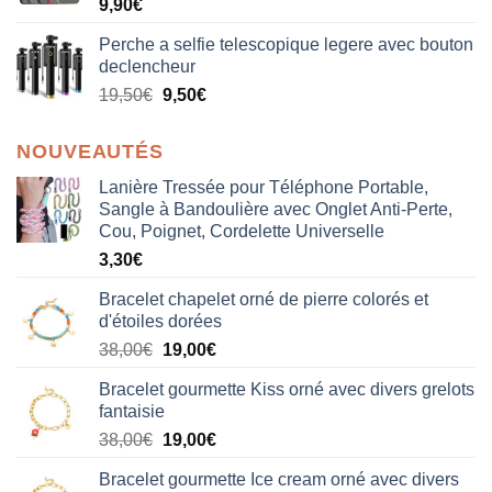
9,90
€
Perche a selfie telescopique legere avec bouton
declencheur
19,50
€
9,50
€
NOUVEAUTÉS
Lanière Tressée pour Téléphone Portable,
Sangle à Bandoulière avec Onglet Anti-Perte,
Cou, Poignet, Cordelette Universelle
3,30
€
Bracelet chapelet orné de pierre colorés et
d'étoiles dorées
Le
Le
38,00
€
19,00
€
prix
prix
Bracelet gourmette Kiss orné avec divers grelots
initial
actuel
fantaisie
était :
est :
Le
Le
38,00
€
19,00
€
38,00€.
19,00€.
prix
prix
Bracelet gourmette Ice cream orné avec divers
initial
actuel