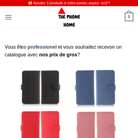
Ajoutez 3 produits à votre panier, payez- en2*!
Passer
au
0
contenu
Vous êtes
professionel
et vous souhaitez recevoir un
catalogue avec
nos prix de gros
?