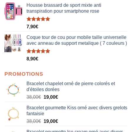
Housse brassard de sport mixte anti
transpiration pour smartphone rose
Note
5.00
7,90
€
sur 5
Coque tour de cou pour mobile taille universelle
avec anneau de support metalique ( 7 couleurs )
Note
5.00
8,90
€
sur 5
PROMOTIONS
Bracelet chapelet orné de pierre colorés et
d'étoiles dorées
Le
Le
38,00
€
19,00
€
prix
prix
Bracelet gourmette Kiss orné avec divers grelots
initial
actuel
fantaisie
était :
est :
Le
Le
38,00
€
19,00
€
38,00€.
19,00€.
prix
prix
Bracelet gourmette Ice cream orné avec divers