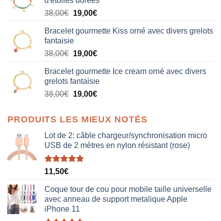
d'étoiles dorées
Le
Le
38,00
€
19,00
€
prix
prix
Bracelet gourmette Kiss orné avec divers grelots
initial
actuel
fantaisie
était :
est :
Le
Le
38,00
€
19,00
€
38,00€.
19,00€.
prix
prix
Bracelet gourmette Ice cream orné avec divers
initial
actuel
grelots fantaisie
était :
est :
Le
Le
38,00
€
19,00
€
38,00€.
19,00€.
prix
prix
initial
actuel
PRODUITS LES MIEUX NOTÉS
était :
est :
38,00€.
19,00€.
Lot de 2: câble chargeur/synchronisation micro
USB de 2 mètres en nylon résistant (rose)
Note
5.00
11,50
€
sur 5
Coque tour de cou pour mobile taille universelle
avec anneau de support metalique Apple
iPhone 11