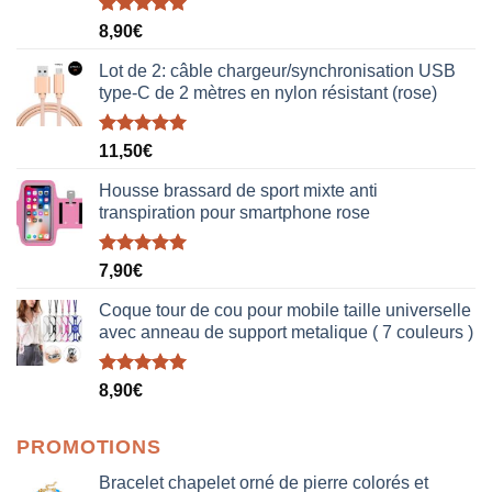
Note
5.00
8,90
€
sur 5
Lot de 2: câble chargeur/synchronisation USB
type-C de 2 mètres en nylon résistant (rose)
Note
5.00
11,50
€
sur 5
Housse brassard de sport mixte anti
transpiration pour smartphone rose
Note
5.00
7,90
€
sur 5
Coque tour de cou pour mobile taille universelle
avec anneau de support metalique ( 7 couleurs )
Note
5.00
8,90
€
sur 5
PROMOTIONS
Bracelet chapelet orné de pierre colorés et