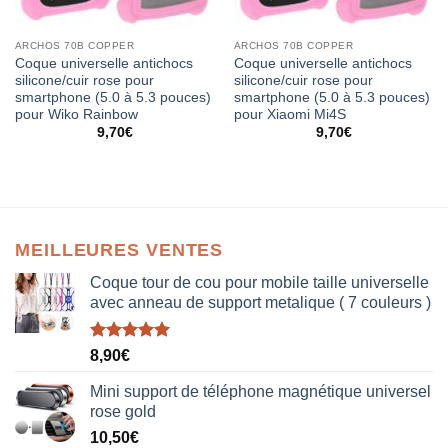
ARCHOS 70B COPPER
ARCHOS 70B COPPER
Coque universelle antichocs
Coque universelle antichocs
silicone/cuir rose pour
silicone/cuir rose pour
smartphone (5.0 à 5.3 pouces)
smartphone (5.0 à 5.3 pouces)
pour Wiko Rainbow
pour Xiaomi Mi4S
9,70
€
9,70
€
MEILLEURES VENTES
Coque tour de cou pour mobile taille universelle
avec anneau de support metalique ( 7 couleurs )
Note
5.00
8,90
€
sur 5
Mini support de téléphone magnétique universel
rose gold
10,50
€