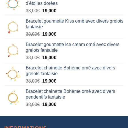
d'étoiles dorées
Le
Le
38,00
€
19,00
€
prix
prix
Bracelet gourmette Kiss orné avec divers grelots
initial
actuel
fantaisie
était :
est :
Le
Le
38,00
€
19,00
€
38,00€.
19,00€.
prix
prix
Bracelet gourmette Ice cream orné avec divers
initial
actuel
grelots fantaisie
était :
est :
Le
Le
38,00
€
19,00
€
38,00€.
19,00€.
prix
prix
Bracelet chainette Bohème orné avec divers
initial
actuel
grelots fantaisie
était :
est :
Le
Le
38,00
€
19,00
€
38,00€.
19,00€.
prix
prix
Bracelet chainette Bohème orné avec divers
initial
actuel
pendentifs fantaisie
était :
est :
Le
Le
38,00
€
19,00
€
38,00€.
19,00€.
prix
prix
initial
actuel
était :
est :