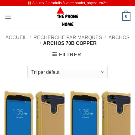
Ajoutez 3 produits à votre panier, payez- en2*!
Passer
au
0
contenu
ACCUEIL
/
RECHERCHE PAR MARQUES
/
ARCHOS
/
ARCHOS 70B COPPER
FILTRER