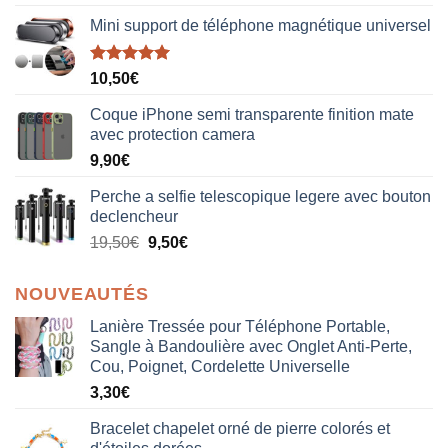
Mini support de téléphone magnétique universel
Note
5.00
10,50
€
sur 5
Coque iPhone semi transparente finition mate
avec protection camera
9,90
€
Perche a selfie telescopique legere avec bouton
declencheur
19,50
€
9,50
€
NOUVEAUTÉS
Lanière Tressée pour Téléphone Portable,
Sangle à Bandoulière avec Onglet Anti-Perte,
Cou, Poignet, Cordelette Universelle
3,30
€
Bracelet chapelet orné de pierre colorés et