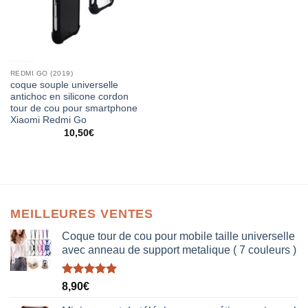
REDMI GO (2019)
coque souple universelle
antichoc en silicone cordon
tour de cou pour smartphone
Xiaomi Redmi Go
10,50
€
MEILLEURES VENTES
Coque tour de cou pour mobile taille universelle
avec anneau de support metalique ( 7 couleurs )
Note
5.00
8,90
€
sur 5