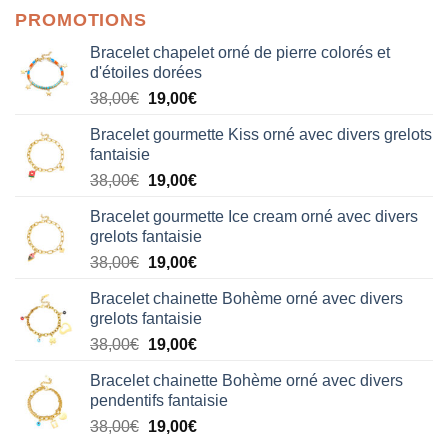
PROMOTIONS
Bracelet chapelet orné de pierre colorés et
d'étoiles dorées
Le
Le
38,00
€
19,00
€
prix
prix
Bracelet gourmette Kiss orné avec divers grelots
initial
actuel
fantaisie
était :
est :
Le
Le
38,00
€
19,00
€
38,00€.
19,00€.
prix
prix
Bracelet gourmette Ice cream orné avec divers
initial
actuel
grelots fantaisie
était :
est :
Le
Le
38,00
€
19,00
€
38,00€.
19,00€.
prix
prix
Bracelet chainette Bohème orné avec divers
initial
actuel
grelots fantaisie
était :
est :
Le
Le
38,00
€
19,00
€
38,00€.
19,00€.
prix
prix
Bracelet chainette Bohème orné avec divers
initial
actuel
pendentifs fantaisie
était :
est :
Le
Le
38,00
€
19,00
€
38,00€.
19,00€.
prix
prix