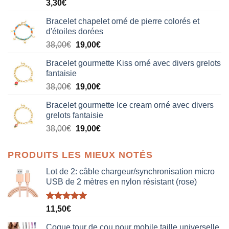
3,30
€
Bracelet chapelet orné de pierre colorés et
d'étoiles dorées
Le
Le
38,00
€
19,00
€
prix
prix
Bracelet gourmette Kiss orné avec divers grelots
initial
actuel
fantaisie
était :
est :
Le
Le
38,00
€
19,00
€
38,00€.
19,00€.
prix
prix
Bracelet gourmette Ice cream orné avec divers
initial
actuel
grelots fantaisie
était :
est :
Le
Le
38,00
€
19,00
€
38,00€.
19,00€.
prix
prix
initial
actuel
PRODUITS LES MIEUX NOTÉS
était :
est :
38,00€.
19,00€.
Lot de 2: câble chargeur/synchronisation micro
USB de 2 mètres en nylon résistant (rose)
Note
5.00
11,50
€
sur 5
Coque tour de cou pour mobile taille universelle