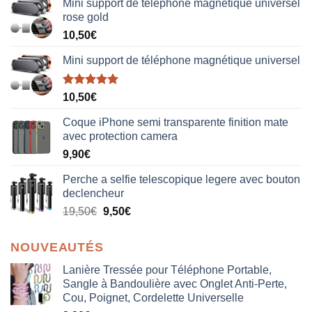
Mini support de téléphone magnétique universel
rose gold
10,50
€
Mini support de téléphone magnétique universel
Note
5.00
10,50
€
sur 5
Coque iPhone semi transparente finition mate
avec protection camera
9,90
€
Perche a selfie telescopique legere avec bouton
declencheur
19,50
€
9,50
€
NOUVEAUTÉS
Lanière Tressée pour Téléphone Portable,
Sangle à Bandoulière avec Onglet Anti-Perte,
Cou, Poignet, Cordelette Universelle