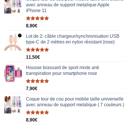
avec anneau de support metalique Apple
iPhone 11
Note
5.00
8,90
€
sur 5
Lot de 2: câble chargeur/synchronisation USB
type-C de 2 mètres en nylon résistant (rose)
Note
5.00
11,50
€
sur 5
Housse brassard de sport mixte anti
transpiration pour smartphone rose
Note
5.00
7,90
€
sur 5
Coque tour de cou pour mobile taille universelle
avec anneau de support metalique ( 7 couleurs )
Note
5.00
8,90
€
sur 5