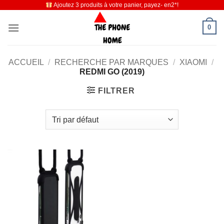
Ajoutez 3 produits à votre panier, payez- en2*!
Passer
au
0
contenu
ACCUEIL
/
RECHERCHE PAR MARQUES
/
XIAOMI
/
REDMI GO (2019)
FILTRER