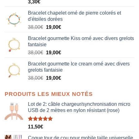
3,30
€
Bracelet chapelet orné de pierre colorés et
d'étoiles dorées
Le
Le
38,00
€
19,00
€
prix
prix
Bracelet gourmette Kiss orné avec divers grelots
initial
actuel
fantaisie
était :
est :
Le
Le
38,00
€
19,00
€
38,00€.
19,00€.
prix
prix
Bracelet gourmette Ice cream orné avec divers
initial
actuel
grelots fantaisie
était :
est :
Le
Le
38,00
€
19,00
€
38,00€.
19,00€.
prix
prix
initial
actuel
PRODUITS LES MIEUX NOTÉS
était :
est :
38,00€.
19,00€.
Lot de 2: câble chargeur/synchronisation micro
USB de 2 mètres en nylon résistant (rose)
Note
5.00
11,50
€
sur 5
Coque tour de cou pour mobile taille universelle