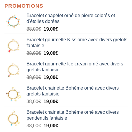
PROMOTIONS
Bracelet chapelet orné de pierre colorés et
d'étoiles dorées
Le
Le
38,00
€
19,00
€
prix
prix
Bracelet gourmette Kiss orné avec divers grelots
initial
actuel
fantaisie
était :
est :
Le
Le
38,00
€
19,00
€
38,00€.
19,00€.
prix
prix
Bracelet gourmette Ice cream orné avec divers
initial
actuel
grelots fantaisie
était :
est :
Le
Le
38,00
€
19,00
€
38,00€.
19,00€.
prix
prix
Bracelet chainette Bohème orné avec divers
initial
actuel
grelots fantaisie
était :
est :
Le
Le
38,00
€
19,00
€
38,00€.
19,00€.
prix
prix
Bracelet chainette Bohème orné avec divers
initial
actuel
pendentifs fantaisie
était :
est :
Le
Le
38,00
€
19,00
€
38,00€.
19,00€.
prix
prix