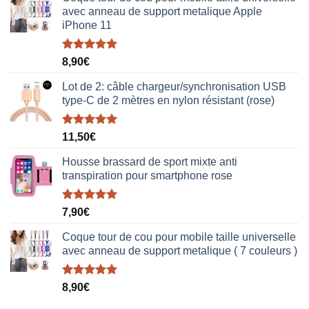
avec anneau de support metalique Apple
iPhone 11
Note
5.00
8,90
€
sur 5
Lot de 2: câble chargeur/synchronisation USB
type-C de 2 mètres en nylon résistant (rose)
Note
5.00
11,50
€
sur 5
Housse brassard de sport mixte anti
transpiration pour smartphone rose
Note
5.00
7,90
€
sur 5
Coque tour de cou pour mobile taille universelle
avec anneau de support metalique ( 7 couleurs )
Note
5.00
8,90
€
sur 5