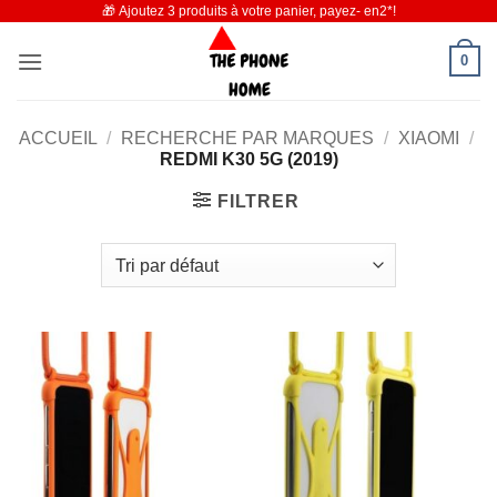
🎁 Ajoutez 3 produits à votre panier, payez- en2*!
Passer
au
0
contenu
ACCUEIL
/
RECHERCHE PAR MARQUES
/
XIAOMI
/
REDMI K30 5G (2019)
FILTRER