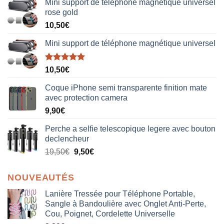
Mini support de téléphone magnétique universel
rose gold
10,50
€
Mini support de téléphone magnétique universel
Note
5.00
10,50
€
sur 5
Coque iPhone semi transparente finition mate
avec protection camera
9,90
€
Perche a selfie telescopique legere avec bouton
declencheur
19,50
€
9,50
€
NOUVEAUTÉS
Lanière Tressée pour Téléphone Portable,
Sangle à Bandoulière avec Onglet Anti-Perte,
Cou, Poignet, Cordelette Universelle