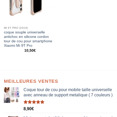
MI 9T PRO (2019)
coque souple universelle
antichoc en silicone cordon
tour de cou pour smartphone
Xiaomi Mi 9T Pro
10,50
€
MEILLEURES VENTES
Coque tour de cou pour mobile taille universelle
avec anneau de support metalique ( 7 couleurs )
Note
5.00
8,90
€
sur 5