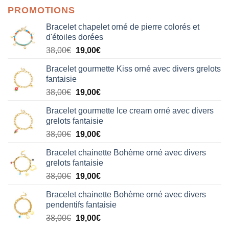
PROMOTIONS
Bracelet chapelet orné de pierre colorés et
d'étoiles dorées
Le
Le
38,00
€
19,00
€
prix
prix
Bracelet gourmette Kiss orné avec divers grelots
initial
actuel
fantaisie
était :
est :
Le
Le
38,00
€
19,00
€
38,00€.
19,00€.
prix
prix
Bracelet gourmette Ice cream orné avec divers
initial
actuel
grelots fantaisie
était :
est :
Le
Le
38,00
€
19,00
€
38,00€.
19,00€.
prix
prix
Bracelet chainette Bohème orné avec divers
initial
actuel
grelots fantaisie
était :
est :
Le
Le
38,00
€
19,00
€
38,00€.
19,00€.
prix
prix
Bracelet chainette Bohème orné avec divers
initial
actuel
pendentifs fantaisie
était :
est :
Le
Le
38,00
€
19,00
€
38,00€.
19,00€.
prix
prix