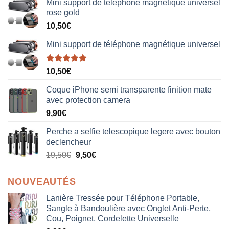
Mini support de téléphone magnétique universel
rose gold
10,50
€
Mini support de téléphone magnétique universel
Note
5.00
10,50
€
sur 5
Coque iPhone semi transparente finition mate
avec protection camera
9,90
€
Perche a selfie telescopique legere avec bouton
declencheur
19,50
€
9,50
€
NOUVEAUTÉS
Lanière Tressée pour Téléphone Portable,
Sangle à Bandoulière avec Onglet Anti-Perte,
Cou, Poignet, Cordelette Universelle