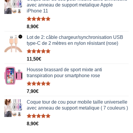
avec anneau de support metalique Apple
iPhone 11
Note
5.00
8,90
€
sur 5
Lot de 2: câble chargeur/synchronisation USB
type-C de 2 mètres en nylon résistant (rose)
Note
5.00
11,50
€
sur 5
Housse brassard de sport mixte anti
transpiration pour smartphone rose
Note
5.00
7,90
€
sur 5
Coque tour de cou pour mobile taille universelle
avec anneau de support metalique ( 7 couleurs )
Note
5.00
8,90
€
sur 5