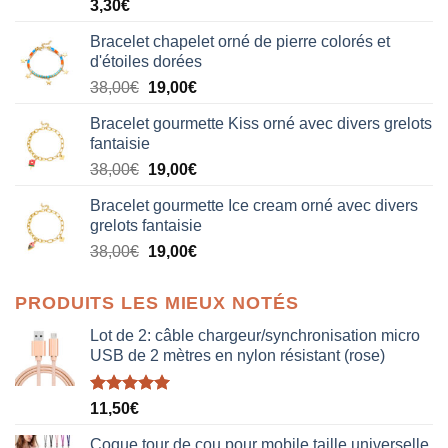
3,30
€
Bracelet chapelet orné de pierre colorés et
d'étoiles dorées
Le
Le
38,00
€
19,00
€
prix
prix
Bracelet gourmette Kiss orné avec divers grelots
initial
actuel
fantaisie
était :
est :
Le
Le
38,00
€
19,00
€
38,00€.
19,00€.
prix
prix
Bracelet gourmette Ice cream orné avec divers
initial
actuel
grelots fantaisie
était :
est :
Le
Le
38,00
€
19,00
€
38,00€.
19,00€.
prix
prix
initial
actuel
PRODUITS LES MIEUX NOTÉS
était :
est :
38,00€.
19,00€.
Lot de 2: câble chargeur/synchronisation micro
USB de 2 mètres en nylon résistant (rose)
Note
5.00
11,50
€
sur 5
Coque tour de cou pour mobile taille universelle