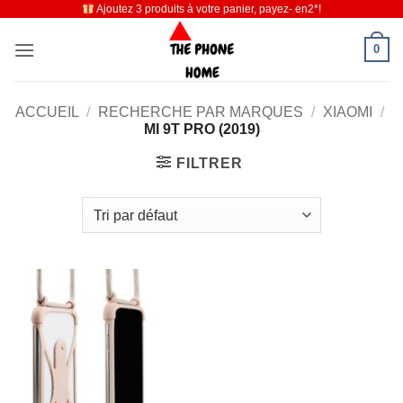
Ajoutez 3 produits à votre panier, payez- en2*!
Passer
au
0
contenu
ACCUEIL
/
RECHERCHE PAR MARQUES
/
XIAOMI
/
MI 9T PRO (2019)
FILTRER