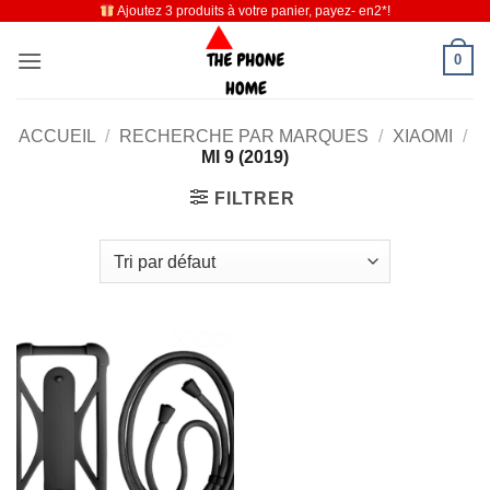
Ajoutez 3 produits à votre panier, payez- en2*!
Passer
au
0
contenu
ACCUEIL
/
RECHERCHE PAR MARQUES
/
XIAOMI
/
MI 9 (2019)
FILTRER