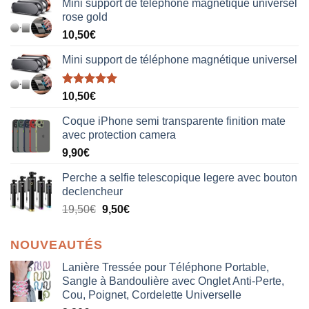
Mini support de téléphone magnétique universel
rose gold
10,50
€
Mini support de téléphone magnétique universel
Note
5.00
10,50
€
sur 5
Coque iPhone semi transparente finition mate
avec protection camera
9,90
€
Perche a selfie telescopique legere avec bouton
declencheur
19,50
€
9,50
€
NOUVEAUTÉS
Lanière Tressée pour Téléphone Portable,
Sangle à Bandoulière avec Onglet Anti-Perte,
Cou, Poignet, Cordelette Universelle