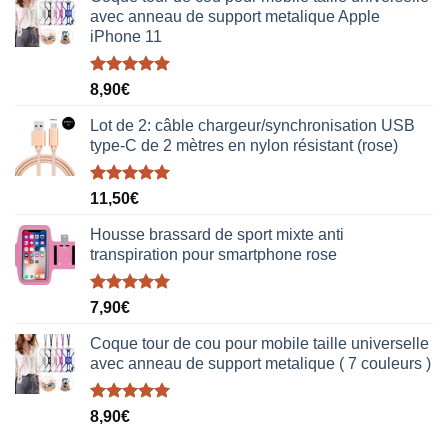
avec anneau de support metalique Apple
iPhone 11
Note
5.00
8,90
€
sur 5
Lot de 2: câble chargeur/synchronisation USB
type-C de 2 mètres en nylon résistant (rose)
Note
5.00
11,50
€
sur 5
Housse brassard de sport mixte anti
transpiration pour smartphone rose
Note
5.00
7,90
€
sur 5
Coque tour de cou pour mobile taille universelle
avec anneau de support metalique ( 7 couleurs )
Note
5.00
8,90
€
sur 5