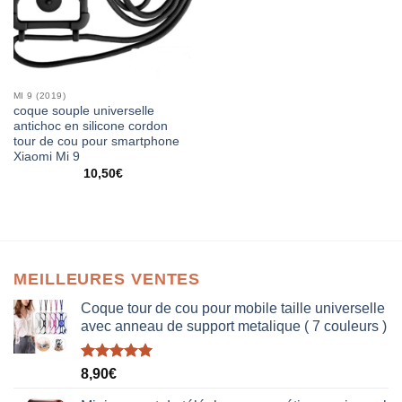
MI 9 (2019)
coque souple universelle
antichoc en silicone cordon
tour de cou pour smartphone
Xiaomi Mi 9
10,50
€
MEILLEURES VENTES
Coque tour de cou pour mobile taille universelle
avec anneau de support metalique ( 7 couleurs )
Note
5.00
8,90
€
sur 5