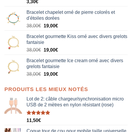
3,30
€
Bracelet chapelet orné de pierre colorés et
d'étoiles dorées
Le
Le
38,00
€
19,00
€
prix
prix
Bracelet gourmette Kiss orné avec divers grelots
initial
actuel
fantaisie
était :
est :
Le
Le
38,00
€
19,00
€
38,00€.
19,00€.
prix
prix
Bracelet gourmette Ice cream orné avec divers
initial
actuel
grelots fantaisie
était :
est :
Le
Le
38,00
€
19,00
€
38,00€.
19,00€.
prix
prix
initial
actuel
PRODUITS LES MIEUX NOTÉS
était :
est :
38,00€.
19,00€.
Lot de 2: câble chargeur/synchronisation micro
USB de 2 mètres en nylon résistant (rose)
Note
5.00
11,50
€
sur 5
Coque tour de cou pour mobile taille universelle