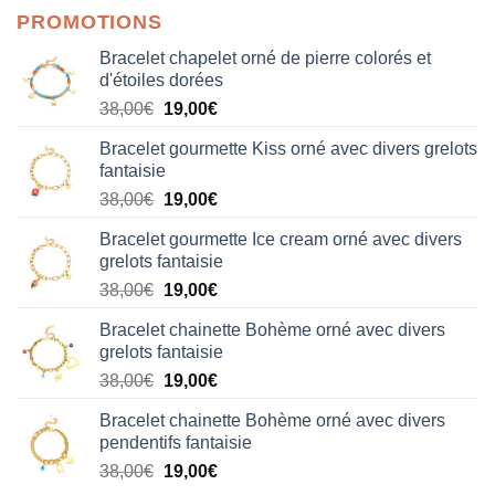
PROMOTIONS
Bracelet chapelet orné de pierre colorés et
d'étoiles dorées
Le
Le
38,00
€
19,00
€
prix
prix
Bracelet gourmette Kiss orné avec divers grelots
initial
actuel
fantaisie
était :
est :
Le
Le
38,00
€
19,00
€
38,00€.
19,00€.
prix
prix
Bracelet gourmette Ice cream orné avec divers
initial
actuel
grelots fantaisie
était :
est :
Le
Le
38,00
€
19,00
€
38,00€.
19,00€.
prix
prix
Bracelet chainette Bohème orné avec divers
initial
actuel
grelots fantaisie
était :
est :
Le
Le
38,00
€
19,00
€
38,00€.
19,00€.
prix
prix
Bracelet chainette Bohème orné avec divers
initial
actuel
pendentifs fantaisie
était :
est :
Le
Le
38,00
€
19,00
€
38,00€.
19,00€.
prix
prix