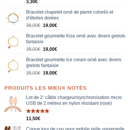
3,30
€
Bracelet chapelet orné de pierre colorés et
d'étoiles dorées
Le
Le
38,00
€
19,00
€
prix
prix
Bracelet gourmette Kiss orné avec divers grelots
initial
actuel
fantaisie
était :
est :
Le
Le
38,00
€
19,00
€
38,00€.
19,00€.
prix
prix
Bracelet gourmette Ice cream orné avec divers
initial
actuel
grelots fantaisie
était :
est :
Le
Le
38,00
€
19,00
€
38,00€.
19,00€.
prix
prix
initial
actuel
PRODUITS LES MIEUX NOTÉS
était :
est :
38,00€.
19,00€.
Lot de 2: câble chargeur/synchronisation micro
USB de 2 mètres en nylon résistant (rose)
Note
5.00
11,50
€
sur 5
Coque tour de cou pour mobile taille universelle