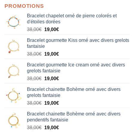
PROMOTIONS
Bracelet chapelet orné de pierre colorés et
d'étoiles dorées
Le
Le
38,00
€
19,00
€
prix
prix
Bracelet gourmette Kiss orné avec divers grelots
initial
actuel
fantaisie
était :
est :
Le
Le
38,00
€
19,00
€
38,00€.
19,00€.
prix
prix
Bracelet gourmette Ice cream orné avec divers
initial
actuel
grelots fantaisie
était :
est :
Le
Le
38,00
€
19,00
€
38,00€.
19,00€.
prix
prix
Bracelet chainette Bohème orné avec divers
initial
actuel
grelots fantaisie
était :
est :
Le
Le
38,00
€
19,00
€
38,00€.
19,00€.
prix
prix
Bracelet chainette Bohème orné avec divers
initial
actuel
pendentifs fantaisie
était :
est :
Le
Le
38,00
€
19,00
€
38,00€.
19,00€.
prix
prix