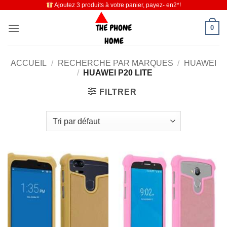
Ajoutez 3 produits à votre panier, payez- en2*!
Passer
au
0
contenu
ACCUEIL
/
RECHERCHE PAR MARQUES
/
HUAWEI
/
HUAWEI P20 LITE
FILTRER