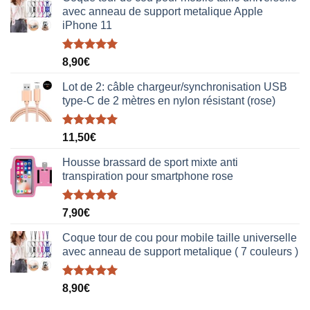
avec anneau de support metalique Apple
iPhone 11
Note
5.00
8,90
€
sur 5
Lot de 2: câble chargeur/synchronisation USB
type-C de 2 mètres en nylon résistant (rose)
Note
5.00
11,50
€
sur 5
Housse brassard de sport mixte anti
transpiration pour smartphone rose
Note
5.00
7,90
€
sur 5
Coque tour de cou pour mobile taille universelle
avec anneau de support metalique ( 7 couleurs )
Note
5.00
8,90
€
sur 5