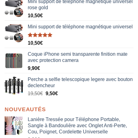
Mini support de téléphone magnétique universel
rose gold
10,50
€
Mini support de téléphone magnétique universel
Note
5.00
10,50
€
sur 5
Coque iPhone semi transparente finition mate
avec protection camera
9,90
€
Perche a selfie telescopique legere avec bouton
declencheur
19,50
€
9,50
€
NOUVEAUTÉS
Lanière Tressée pour Téléphone Portable,
Sangle à Bandoulière avec Onglet Anti-Perte,
Cou, Poignet, Cordelette Universelle