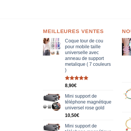
MEILLEURES VENTES
NO
Coque tour de cou
pour mobile taille
universelle avec
anneau de support
metalique ( 7 couleurs
)
Note
5.00
8,90
€
sur 5
Mini support de
téléphone magnétique
universel rose gold
10,50
€
Mini support de