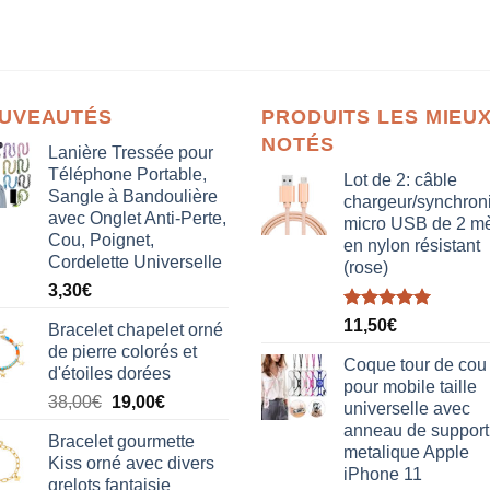
UVEAUTÉS
PRODUITS LES MIEU
NOTÉS
Lanière Tressée pour
Téléphone Portable,
Lot de 2: câble
Sangle à Bandoulière
chargeur/synchron
avec Onglet Anti-Perte,
micro USB de 2 mè
Cou, Poignet,
en nylon résistant
Cordelette Universelle
(rose)
3,30
€
Note
5.00
11,50
€
Bracelet chapelet orné
sur 5
de pierre colorés et
Coque tour de cou
d'étoiles dorées
pour mobile taille
Le
Le
38,00
€
19,00
€
universelle avec
prix
prix
anneau de support
Bracelet gourmette
initial
actuel
metalique Apple
Kiss orné avec divers
était :
est :
iPhone 11
grelots fantaisie