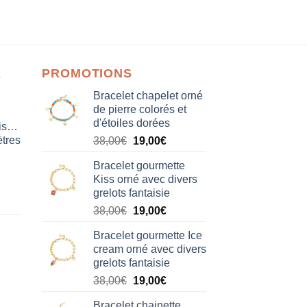
X
PROMOTIONS
Bracelet chapelet orné
de pierre colorés et
d'étoiles dorées
isation
tres
Le
Le
38,00
€
19,00
€
prix
prix
Bracelet gourmette
initial
actuel
Kiss orné avec divers
était :
est :
grelots fantaisie
38,00€.
19,00€.
Le
Le
38,00
€
19,00
€
prix
prix
Bracelet gourmette Ice
initial
actuel
cream orné avec divers
était :
est :
grelots fantaisie
38,00€.
19,00€.
Le
Le
38,00
€
19,00
€
prix
prix
Bracelet chainette