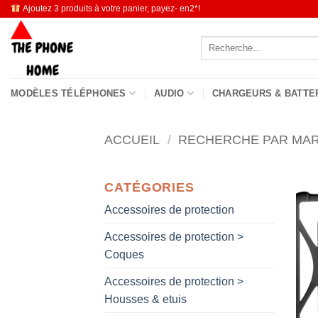
Passer
Ajoutez 3 produits à votre panier, payez- en2*!
au
Recherche
contenu
pour :
MODÈLES TÉLÉPHONES
AUDIO
CHARGEURS & BATTE
ACCUEIL
/
RECHERCHE PAR MA
CATÉGORIES
Accessoires de protection
Accessoires de protection >
Coques
Accessoires de protection >
Housses & etuis