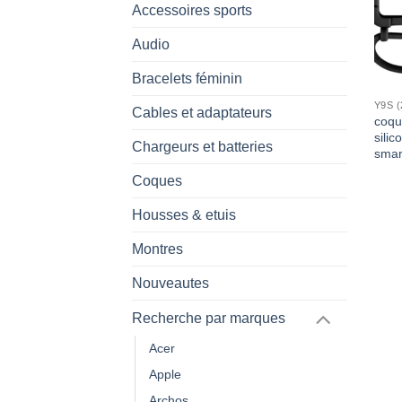
Accessoires sports
Audio
Bracelets féminin
Y9S (
Cables et adaptateurs
coqu
sili
Chargeurs et batteries
smar
Coques
Housses & etuis
Montres
Nouveautes
Recherche par marques
Acer
Apple
Archos