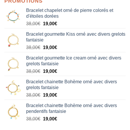
PROMOTIONS
Bracelet chapelet orné de pierre colorés et
d'étoiles dorées
Le
Le
38,00
€
19,00
€
prix
prix
Bracelet gourmette Kiss orné avec divers grelots
initial
actuel
fantaisie
était :
est :
Le
Le
38,00
€
19,00
€
38,00€.
19,00€.
prix
prix
Bracelet gourmette Ice cream orné avec divers
initial
actuel
grelots fantaisie
était :
est :
Le
Le
38,00
€
19,00
€
38,00€.
19,00€.
prix
prix
Bracelet chainette Bohème orné avec divers
initial
actuel
grelots fantaisie
était :
est :
Le
Le
38,00
€
19,00
€
38,00€.
19,00€.
prix
prix
Bracelet chainette Bohème orné avec divers
initial
actuel
pendentifs fantaisie
était :
est :
Le
Le
38,00
€
19,00
€
38,00€.
19,00€.
prix
prix