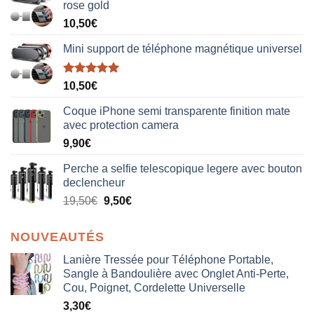
rose gold
10,50
€
Mini support de téléphone magnétique universel
Note
5.00
10,50
€
sur 5
Coque iPhone semi transparente finition mate
avec protection camera
9,90
€
Perche a selfie telescopique legere avec bouton
declencheur
19,50
€
9,50
€
NOUVEAUTÉS
Lanière Tressée pour Téléphone Portable,
Sangle à Bandoulière avec Onglet Anti-Perte,
Cou, Poignet, Cordelette Universelle
3,30
€