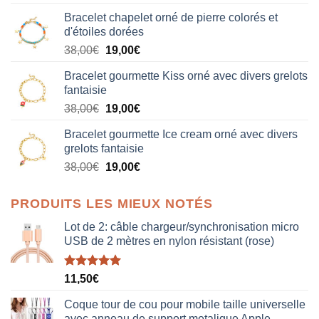
Bracelet chapelet orné de pierre colorés et
d'étoiles dorées
Le
Le
38,00
€
19,00
€
prix
prix
Bracelet gourmette Kiss orné avec divers grelots
initial
actuel
fantaisie
était :
est :
Le
Le
38,00
€
19,00
€
38,00€.
19,00€.
prix
prix
Bracelet gourmette Ice cream orné avec divers
initial
actuel
grelots fantaisie
était :
est :
Le
Le
38,00
€
19,00
€
38,00€.
19,00€.
prix
prix
initial
actuel
PRODUITS LES MIEUX NOTÉS
était :
est :
38,00€.
19,00€.
Lot de 2: câble chargeur/synchronisation micro
USB de 2 mètres en nylon résistant (rose)
Note
5.00
11,50
€
sur 5
Coque tour de cou pour mobile taille universelle
avec anneau de support metalique Apple