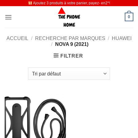
Ajoutez 3 produits à votre panier, payez- en2*!
Passer
au
0
contenu
ACCUEIL
/
RECHERCHE PAR MARQUES
/
HUAWEI
/
NOVA 9 (2021)
FILTRER