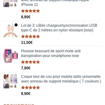
iPhone 11
Note
5.00
8,90
€
sur 5
Lot de 2: câble chargeur/synchronisation USB
type-C de 2 mètres en nylon résistant (rose)
Note
5.00
11,50
€
sur 5
Housse brassard de sport mixte anti
transpiration pour smartphone rose
Note
5.00
7,90
€
sur 5
Coque tour de cou pour mobile taille universelle
avec anneau de support metalique ( 7 couleurs )
Note
5.00
8,90
€
sur 5