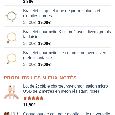
3,30
€
Bracelet chapelet orné de pierre colorés et
d'étoiles dorées
Le
Le
38,00
€
19,00
€
prix
prix
Bracelet gourmette Kiss orné avec divers grelots
initial
actuel
fantaisie
était :
est :
Le
Le
38,00
€
19,00
€
38,00€.
19,00€.
prix
prix
Bracelet gourmette Ice cream orné avec divers
initial
actuel
grelots fantaisie
était :
est :
Le
Le
38,00
€
19,00
€
38,00€.
19,00€.
prix
prix
initial
actuel
PRODUITS LES MIEUX NOTÉS
était :
est :
38,00€.
19,00€.
Lot de 2: câble chargeur/synchronisation micro
USB de 2 mètres en nylon résistant (rose)
Note
5.00
11,50
€
sur 5
Coque tour de cou pour mobile taille universelle