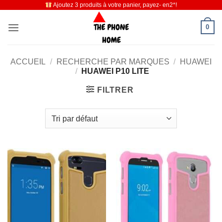
Ajoutez 3 produits à votre panier, payez- en2*!
Passer
au
0
contenu
ACCUEIL
/
RECHERCHE PAR MARQUES
/
HUAWEI
/
HUAWEI P10 LITE
FILTRER