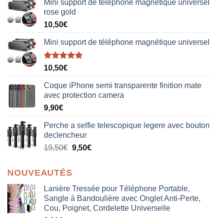
Mini support de téléphone magnétique universel
rose gold
10,50
€
Mini support de téléphone magnétique universel
Note
5.00
10,50
€
sur 5
Coque iPhone semi transparente finition mate
avec protection camera
9,90
€
Perche a selfie telescopique legere avec bouton
declencheur
19,50
€
9,50
€
NOUVEAUTÉS
Lanière Tressée pour Téléphone Portable,
Sangle à Bandoulière avec Onglet Anti-Perte,
Cou, Poignet, Cordelette Universelle