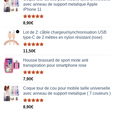
avec anneau de support metalique Apple
iPhone 11
Note
5.00
8,90
€
sur 5
Lot de 2: câble chargeur/synchronisation USB
type-C de 2 mètres en nylon résistant (rose)
Note
5.00
11,50
€
sur 5
Housse brassard de sport mixte anti
transpiration pour smartphone rose
Note
5.00
7,90
€
sur 5
Coque tour de cou pour mobile taille universelle
avec anneau de support metalique ( 7 couleurs )
Note
5.00
8,90
€
sur 5