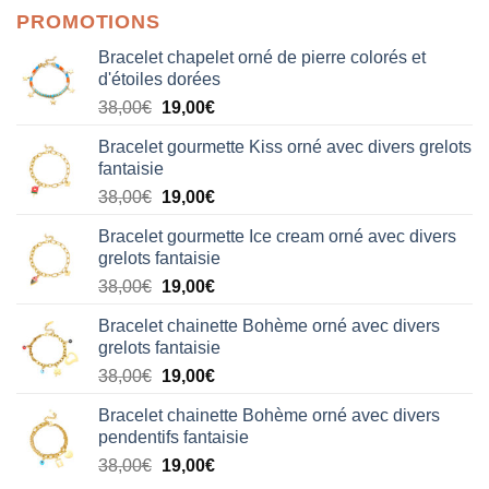
PROMOTIONS
Bracelet chapelet orné de pierre colorés et
d'étoiles dorées
Le
Le
38,00
€
19,00
€
prix
prix
Bracelet gourmette Kiss orné avec divers grelots
initial
actuel
fantaisie
était :
est :
Le
Le
38,00
€
19,00
€
38,00€.
19,00€.
prix
prix
Bracelet gourmette Ice cream orné avec divers
initial
actuel
grelots fantaisie
était :
est :
Le
Le
38,00
€
19,00
€
38,00€.
19,00€.
prix
prix
Bracelet chainette Bohème orné avec divers
initial
actuel
grelots fantaisie
était :
est :
Le
Le
38,00
€
19,00
€
38,00€.
19,00€.
prix
prix
Bracelet chainette Bohème orné avec divers
initial
actuel
pendentifs fantaisie
était :
est :
Le
Le
38,00
€
19,00
€
38,00€.
19,00€.
prix
prix