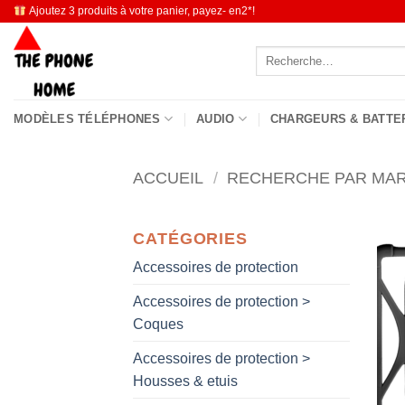
Passer
Ajoutez 3 produits à votre panier, payez- en2*!
au
Recherche
contenu
pour :
MODÈLES TÉLÉPHONES
AUDIO
CHARGEURS & BATTE
ACCUEIL
/
RECHERCHE PAR MA
CATÉGORIES
Accessoires de protection
Accessoires de protection >
Coques
Accessoires de protection >
Housses & etuis