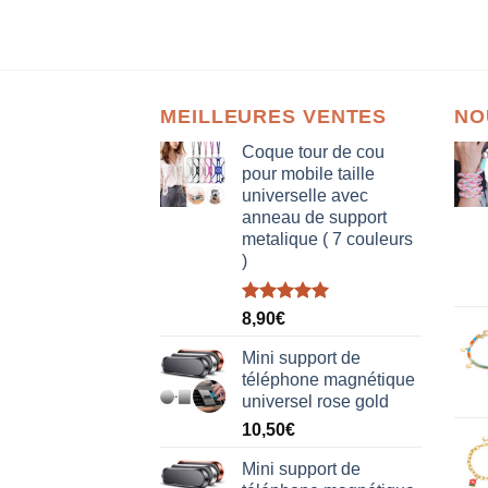
MEILLEURES VENTES
NO
Coque tour de cou
pour mobile taille
universelle avec
anneau de support
metalique ( 7 couleurs
)
Note
5.00
8,90
€
sur 5
Mini support de
téléphone magnétique
universel rose gold
10,50
€
Mini support de