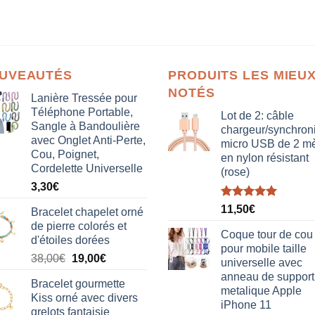
UVEAUTÉS
PRODUITS LES MIEU
NOTÉS
Lanière Tressée pour
Téléphone Portable,
Lot de 2: câble
Sangle à Bandoulière
chargeur/synchron
avec Onglet Anti-Perte,
micro USB de 2 mè
Cou, Poignet,
en nylon résistant
Cordelette Universelle
(rose)
3,30
€
Note
5.00
11,50
€
Bracelet chapelet orné
sur 5
de pierre colorés et
Coque tour de cou
d'étoiles dorées
pour mobile taille
Le
Le
38,00
€
19,00
€
universelle avec
prix
prix
anneau de support
Bracelet gourmette
initial
actuel
metalique Apple
Kiss orné avec divers
était :
est :
iPhone 11
grelots fantaisie