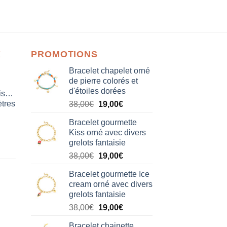
X
PROMOTIONS
Bracelet chapelet orné
de pierre colorés et
d'étoiles dorées
isation
tres
Le
Le
38,00
€
19,00
€
prix
prix
Bracelet gourmette
initial
actuel
Kiss orné avec divers
était :
est :
grelots fantaisie
38,00€.
19,00€.
Le
Le
38,00
€
19,00
€
prix
prix
Bracelet gourmette Ice
initial
actuel
cream orné avec divers
était :
est :
grelots fantaisie
38,00€.
19,00€.
Le
Le
38,00
€
19,00
€
prix
prix
Bracelet chainette