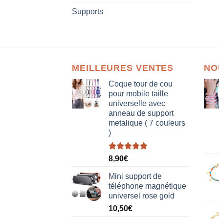
Supports
MEILLEURES VENTES
NO
Coque tour de cou
pour mobile taille
universelle avec
anneau de support
metalique ( 7 couleurs
)
Note
5.00
8,90
€
sur 5
Mini support de
téléphone magnétique
universel rose gold
10,50
€