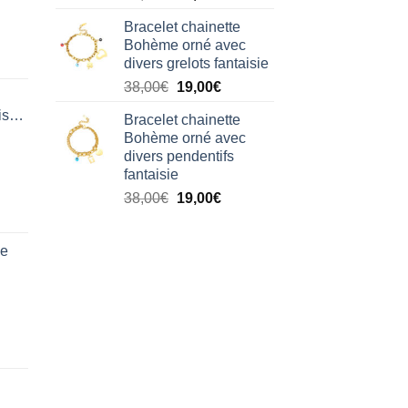
prix
prix
Bracelet chainette
initial
actuel
Bohème orné avec
était :
est :
divers grelots fantaisie
38,00€.
19,00€.
Le
Le
38,00
€
19,00
€
prix
prix
isation
Bracelet chainette
initial
actuel
Bohème orné avec
était :
est :
divers pendentifs
38,00€.
19,00€.
fantaisie
Le
Le
38,00
€
19,00
€
prix
prix
initial
actuel
de
était :
est :
38,00€.
19,00€.