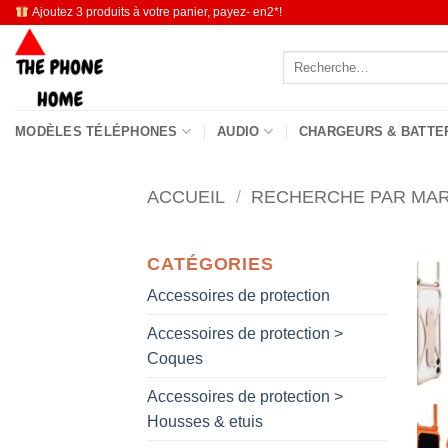
Passer
Ajoutez 3 produits à votre panier, payez- en2*!
au
Recherche
contenu
pour :
MODÈLES TÉLÉPHONES
AUDIO
CHARGEURS & BATTE
ACCUEIL
/
RECHERCHE PAR MA
CATÉGORIES
Accessoires de protection
Accessoires de protection >
Coques
Accessoires de protection >
Housses & etuis