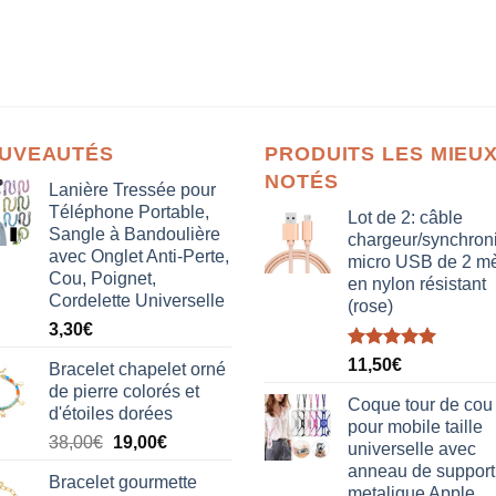
UVEAUTÉS
PRODUITS LES MIEU
NOTÉS
Lanière Tressée pour
Téléphone Portable,
Lot de 2: câble
Sangle à Bandoulière
chargeur/synchron
avec Onglet Anti-Perte,
micro USB de 2 mè
Cou, Poignet,
en nylon résistant
Cordelette Universelle
(rose)
3,30
€
Note
5.00
11,50
€
Bracelet chapelet orné
sur 5
de pierre colorés et
Coque tour de cou
d'étoiles dorées
pour mobile taille
Le
Le
38,00
€
19,00
€
universelle avec
prix
prix
anneau de support
Bracelet gourmette
initial
actuel
metalique Apple