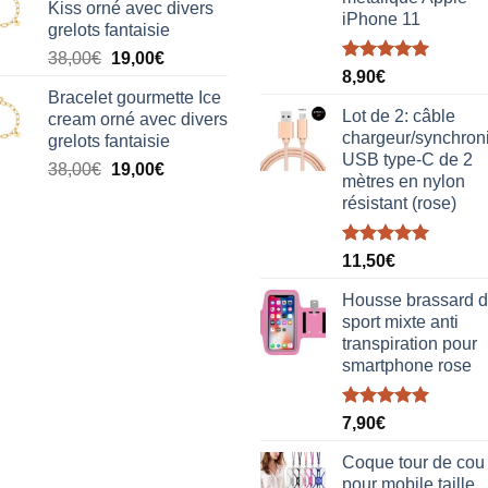
Kiss orné avec divers
était :
est :
iPhone 11
grelots fantaisie
38,00€.
19,00€.
Le
Le
38,00
€
19,00
€
Note
5.00
8,90
€
prix
prix
sur 5
Bracelet gourmette Ice
initial
actuel
Lot de 2: câble
cream orné avec divers
était :
est :
chargeur/synchron
grelots fantaisie
38,00€.
19,00€.
USB type-C de 2
Le
Le
38,00
€
19,00
€
mètres en nylon
prix
prix
résistant (rose)
initial
actuel
était :
est :
Note
5.00
38,00€.
19,00€.
11,50
€
sur 5
Housse brassard 
sport mixte anti
transpiration pour
smartphone rose
Note
5.00
7,90
€
sur 5
Coque tour de cou
pour mobile taille