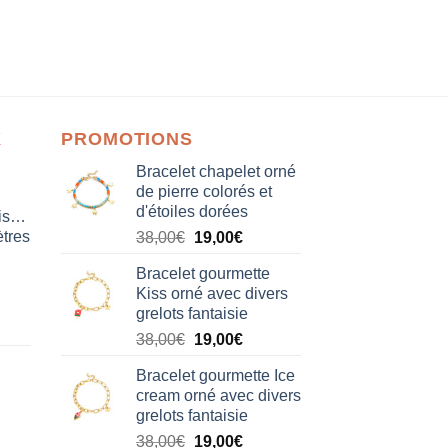
X
PROMOTIONS
Bracelet chapelet orné
de pierre colorés et
d'étoiles dorées
isation
tres
Le
Le
38,00
€
19,00
€
prix
prix
Bracelet gourmette
initial
actuel
Kiss orné avec divers
était :
est :
grelots fantaisie
38,00€.
19,00€.
Le
Le
38,00
€
19,00
€
prix
prix
Bracelet gourmette Ice
initial
actuel
cream orné avec divers
était :
est :
grelots fantaisie
38,00€.
19,00€.
Le
Le
38,00
€
19,00
€