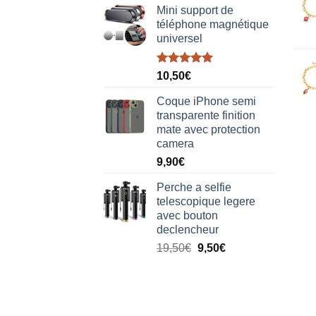
Mini support de
téléphone magnétique
universel
Note
5.00
10,50
€
sur 5
Coque iPhone semi
transparente finition
mate avec protection
camera
9,90
€
Perche a selfie
telescopique legere
avec bouton
declencheur
19,50
€
9,50
€