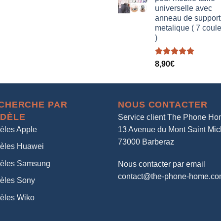
universelle avec
anneau de support
metalique ( 7 coul
)
Note
5.00
8,90
€
sur 5
CHERCHE PAR
NOUS CONTACTER
DÈLE
Service client The Phone H
èles Apple
13 Avenue du Mont Saint Mic
73000 Barberaz
èles Huawei
èles Samsung
Nous contacter par email
contact@the-phone-home.c
èles Sony
èles Wiko